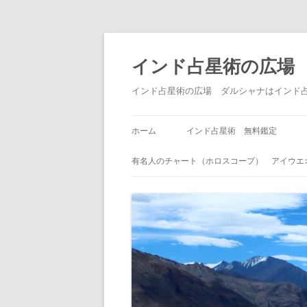
インド占星術の広場
インド占星術の広場 ダルシャナはインド
ホーム
インド占星術 無料鑑定
有名人のチャート（ホロスコープ） アイウエ