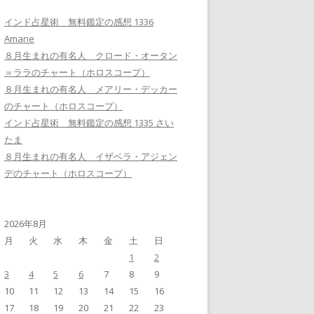
インド占星術 無料鑑定の感想 1336
Amane
８月生まれの有名人 クロード・オータン
＝ララのチャート（ホロスコープ）
８月生まれの有名人 メアリー・デッカー
のチャート（ホロスコープ）
インド占星術 無料鑑定の感想 1335 さい
たま
８月生まれの有名人 イザベラ・アジェン
デのチャート（ホロスコープ）
2026年8月
月
火
水
木
金
土
日
1
2
3
4
5
6
7
8
9
10
11
12
13
14
15
16
17
18
19
20
21
22
23