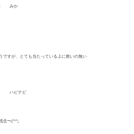
１８ みか
。
うですが、とても当たっている上に救いの無い
１７ ハピナピ
〜(^^;;