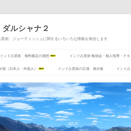
 ダルシャナ２
占星術、ジョーティッシュに関するいろいろな情報を発信します
コ
ン
インド占星術 無料鑑定の感想
インド占星術 勉強会・個人指導・テキ
テ
ン
ツ
オ順（日本人・外国人）
インド占星術の広場 掲示板
インド占
へ
ス
キ
ッ
プ