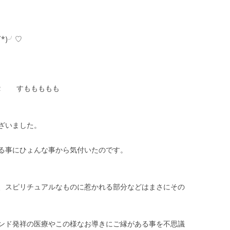
*)╯♡
１２ すももももも
ざいました。
る事にひょんな事から気付いたのです。
、スピリチュアルなものに惹かれる部分などはまさにその
ンド発祥の医療やこの様なお導きにご縁がある事を不思議