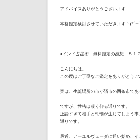
アドバイスありがとうございます
本格鑑定検討させていただきます╰(*´︶`
●インド占星術 無料鑑定の感想 ５
こんにちは。
この度はご丁寧なご鑑定をありがとうご
実は、生誕場所の市が隣市の西条市であ
ですが、性格は凄く仰る通りです。
正論すぎて相手と軋轢が生じてしまう事
通りです。
最近、アーユルヴェーダに通い始め、イ