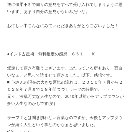
逆に優柔不断で周りの意見をすべて受け入れてしまうように思
います、あまり自分の意見がないみたいな。
お忙しい中こんなにみていただきありがとうございました！
●インド占星術 無料鑑定の感想 ６５１ K
鑑定して頂き有難うございます。当たっている所もあり、面白
いなぁ、と思って読ませて頂きました。以下、感想です。
■「kさんの現在の大きな運気の流れは、２０１０年７月から２
０２８年７月まで１８年間つづくラーフの時期で、・・・」→
元々、波乱万丈な人生なので、2010年以前からアップダウンが
多い人生なのかもです(笑)
ラーフ？とは聞き慣れない言葉なのですが、今後もアップダウ
ンが続く人生という事なのかなぁと思いました。、、、
(^^; ・・・