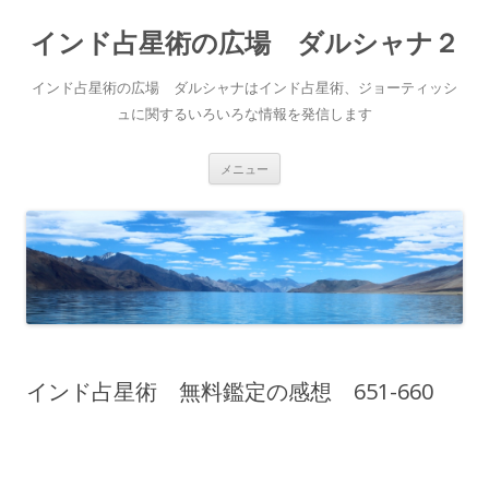
インド占星術の広場 ダルシャナ２
インド占星術の広場 ダルシャナはインド占星術、ジョーティッシ
ュに関するいろいろな情報を発信します
コ
メニュー
ン
テ
ン
ツ
へ
ス
キ
ッ
プ
インド占星術 無料鑑定の感想 651-660