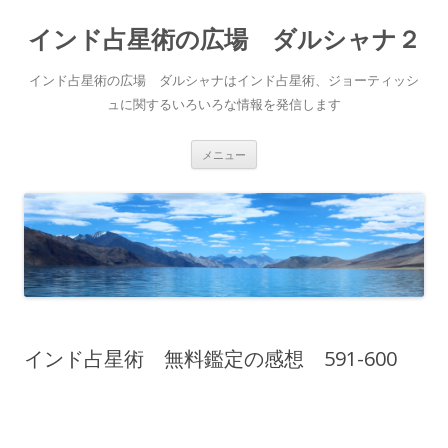
インド占星術の広場 ダルシャナ２
インド占星術の広場 ダルシャナはインド占星術、ジョーティッシ
ュに関するいろいろな情報を発信します
コ
メニュー
ン
テ
ン
ツ
へ
ス
キ
ッ
プ
インド占星術 無料鑑定の感想 591-600