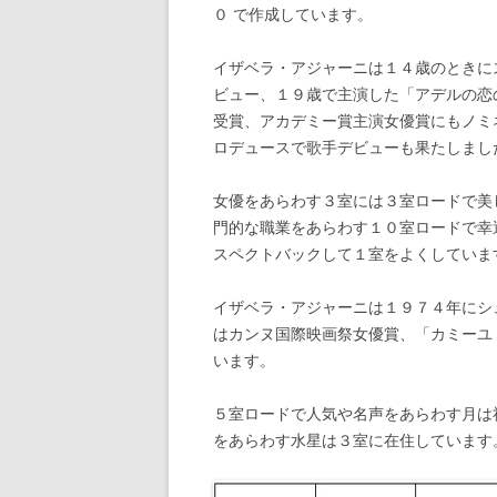
０ で作成しています。
イザベラ・アジャーニは１４歳のときに
ビュー、１９歳で主演した「アデルの恋
受賞、アカデミー賞主演女優賞にもノミ
ロデュースで歌手デビューも果たしまし
女優をあらわす３室には３室ロードで美
門的な職業をあらわす１０室ロードで幸
スペクトバックして１室をよくしていま
イザベラ・アジャーニは１９７４年にシ
はカンヌ国際映画祭女優賞、「カミーユ
います。
５室ロードで人気や名声をあらわす月は
をあらわす水星は３室に在住しています