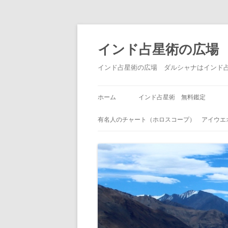
インド占星術の広場
インド占星術の広場 ダルシャナはインド
ホーム
インド占星術 無料鑑定
有名人のチャート（ホロスコープ） アイウエ