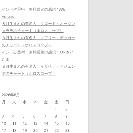
インド占星術 無料鑑定の感想 1336
Amane
８月生まれの有名人 クロード・オータン
＝ララのチャート（ホロスコープ）
８月生まれの有名人 メアリー・デッカー
のチャート（ホロスコープ）
インド占星術 無料鑑定の感想 1335 さい
たま
８月生まれの有名人 イザベラ・アジェン
デのチャート（ホロスコープ）
2026年8月
月
火
水
木
金
土
日
1
2
3
4
5
6
7
8
9
10
11
12
13
14
15
16
17
18
19
20
21
22
23