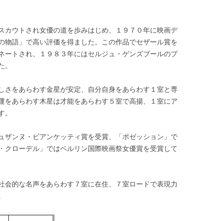
スカウトされ女優の道を歩みはじめ、１９７０年に映画デ
の物語」で高い評価を得ました。この作品でセザール賞を
ネートされ、１９８３年にはセルジュ・ゲンズブールのプ
た。
しさをあらわす金星が安定、自分自身をあらわす１室と専
運をあらわす木星は才能をあらわす５室で高揚、１室にア
す。
ュザンヌ・ビアンケッティ賞を受賞、「ポゼッション」で
・クローデル」ではベルリン国際映画祭女優賞を受賞して
社会的な名声をあらわす７室に在住、７室ロードで表現力
。