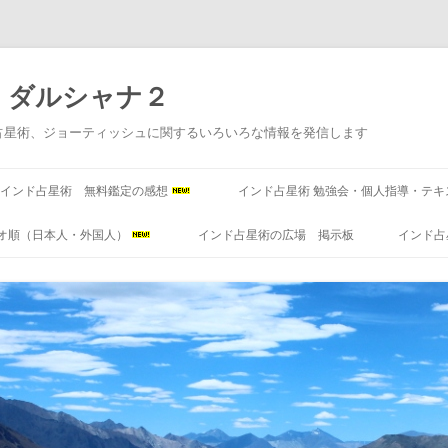
 ダルシャナ２
占星術、ジョーティッシュに関するいろいろな情報を発信します
コ
ン
インド占星術 無料鑑定の感想
インド占星術 勉強会・個人指導・テキ
テ
ン
ツ
オ順（日本人・外国人）
インド占星術の広場 掲示板
インド占
へ
ス
キ
ッ
プ