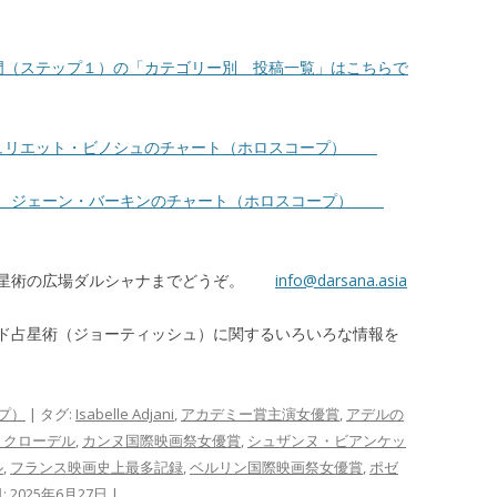
門（ステップ１）の「カテゴリー別 投稿一覧」はこちらで
ュリエット・ビノシュのチャート（ホロスコープ）
人 ジェーン・バーキンのチャート（ホロスコープ）
占星術の広場ダルシャナまでどうぞ。
info@darsana.asia
ド占星術（ジョーティッシュ）に関するいろいろな情報を
プ）
| タグ:
Isabelle Adjani
,
アカデミー賞主演女優賞
,
アデルの
・クローデル
,
カンヌ国際映画祭女優賞
,
シュザンヌ・ビアンケッ
ル
,
フランス映画史上最多記録
,
ベルリン国際映画祭女優賞
,
ポゼ
:
2025年6月27日
|