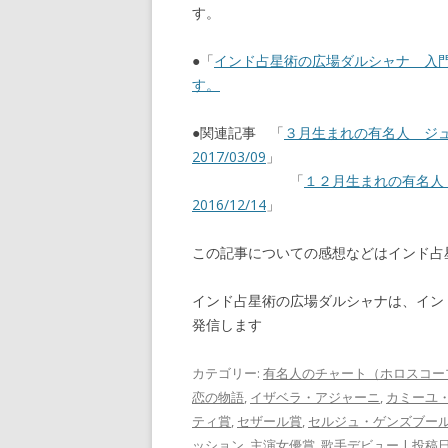
す。
●「
インド占星術の広場ダルシャナ 入
す。
●関連記事 「
３月生まれの有名人 ジ
2017/03/09
」
「
１２月生まれの有名
2016/12/14
」
この記事についての感想などはインド
インド占星術の広場ダルシャナは、イン
発信します
カテゴリー:
有名人のチャート（ホロスコー
恋の物語
,
イザベラ・アジャーニ
,
カミーユ
ティ賞
,
セザール賞
,
セルジュ・ゲンズブー
ッション
,
主演女優賞
,
歌手デビュー
| 投稿日