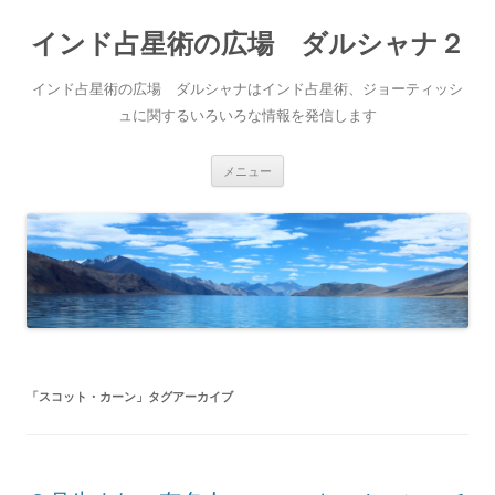
インド占星術の広場 ダルシャナ２
インド占星術の広場 ダルシャナはインド占星術、ジョーティッシ
ュに関するいろいろな情報を発信します
コ
メニュー
ン
テ
ン
ツ
へ
ス
キ
ッ
プ
「
スコット・カーン
」タグアーカイブ