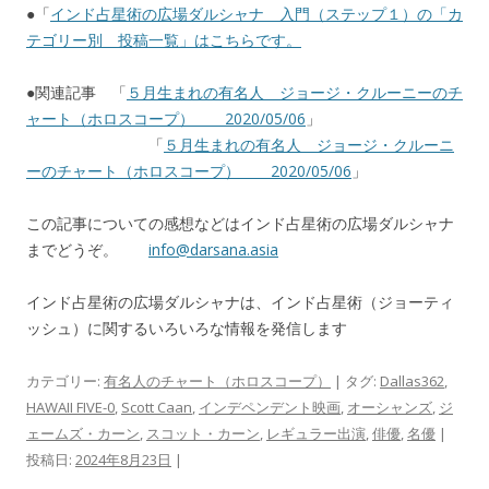
●「
インド占星術の広場ダルシャナ 入門（ステップ１）の「カ
テゴリー別 投稿一覧」はこちらです。
●関連記事 「
５月生まれの有名人 ジョージ・クルーニーのチ
ャート（ホロスコープ） 2020/05/06
」
「
５月生まれの有名人 ジョージ・クルーニ
ーのチャート（ホロスコープ） 2020/05/06
」
この記事についての感想などはインド占星術の広場ダルシャナ
までどうぞ。
info@darsana.asia
インド占星術の広場ダルシャナは、インド占星術（ジョーティ
ッシュ）に関するいろいろな情報を発信します
カテゴリー:
有名人のチャート（ホロスコープ）
| タグ:
Dallas362
,
HAWAII FIVE-0
,
Scott Caan
,
インデペンデント映画
,
オーシャンズ
,
ジ
ェームズ・カーン
,
スコット・カーン
,
レギュラー出演
,
俳優
,
名優
|
投稿日:
2024年8月23日
|