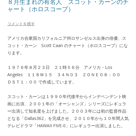
８月生まれの有名人 スコット・カーンのチ
ャート（ホロスコープ）
コメントを残す
アメリカ合衆国カリフォルニア州ロサンゼルス出身の俳優、ス
コット・カーン Scott Caan のチャート（ホロスコープ）にな
ります。
１９７６年８月２３日 ２１時５６分 アメリカ・Los
Angeles １１８Ｗ１５ ３４Ｎ０３ ＺＯＮＥ０８：００
ＤＳＴ１：００ で作成しています。
スコット・カーンは１９９０年代後半からインデペンデント映
画に出演、２００１年の「オーシャンズ」シリーズにレギュラ
ー出演して知名度を上げました。２００３年には初の監督作品
となる「Dallas362」を完成させ、２０１０年から１０年間人気
テレビドラマ「HAWAII FIVE-0」にレギュラー出演しました。