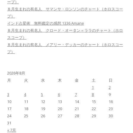
ープ）
８月生まれの有名人 サマンサ・ロンソンのチャート（ホロスコー
プ）
インド占星術 無料鑑定の感想 1336 Amane
８月生まれの有名人 クロード・オータン＝ララのチャート（ホロ
スコープ）
８月生まれの有名人 メアリー・デッカーのチャート（ホロスコー
プ）
2026年8月
月
火
水
木
金
土
日
1
2
3
4
5
6
7
8
9
10
11
12
13
14
15
16
17
18
19
20
21
22
23
24
25
26
27
28
29
30
31
« 7月