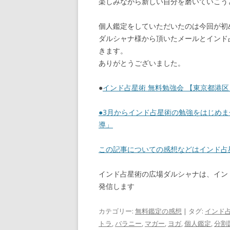
楽しみながら新しい自分を磨いていこう
個人鑑定をしていただいたのは今回が初
ダルシャナ様から頂いたメールとインド
きます。
ありがとうございました。
●
インド占星術 無料勉強会 【東京都港区 2
●
3月からインド占星術の勉強をはじめま
導」
この記事についての感想などはインド
インド占星術の広場ダルシャナは、イン
発信します
カテゴリー:
無料鑑定の感想
| タグ:
インド占
トラ
,
バラニー
,
マガー
,
ヨガ
,
個人鑑定
,
分割