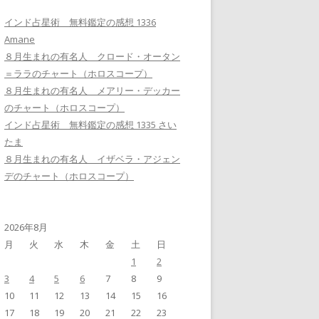
インド占星術 無料鑑定の感想 1336
Amane
８月生まれの有名人 クロード・オータン
＝ララのチャート（ホロスコープ）
８月生まれの有名人 メアリー・デッカー
のチャート（ホロスコープ）
インド占星術 無料鑑定の感想 1335 さい
たま
８月生まれの有名人 イザベラ・アジェン
デのチャート（ホロスコープ）
2026年8月
月
火
水
木
金
土
日
1
2
3
4
5
6
7
8
9
10
11
12
13
14
15
16
17
18
19
20
21
22
23