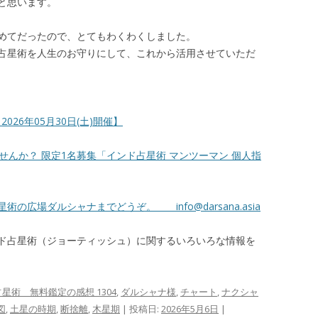
と思います。
めてだったので、とてもわくわくしました。
占星術を人生のお守りにして、これから活用させていただ
026年05月30日(土)開催】
せんか？ 限定1名募集「インド占星術 マンツーマン 個人指
占星術の広場ダルシャナまでどうぞ。
info@darsana.asia
ド占星術（ジョーティッシュ）に関するいろいろな情報を
星術 無料鑑定の感想 1304
,
ダルシャナ様
,
チャート
,
ナクシャ
図
,
土星の時期
,
断捨離
,
木星期
| 投稿日:
2026年5月6日
|