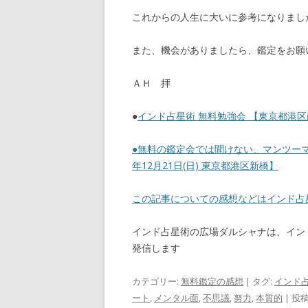
これからの人生に大いに参考になりまし
また、機会がありましたら、鑑定をお願
ＡＨ 拝
●
インド占星術 無料勉強会 【東京都港区南青
●
無料の鑑定会では聞けない、マンツーマ
年12月21日(日) 東京都港区新橋】
この記事についての感想などはインド
インド占星術の広場ダルシャナは、イン
発信します
カテゴリー:
無料鑑定の感想
| タグ:
インド占
ート
,
メンタル面
,
不思議
,
努力
,
本質的
| 投