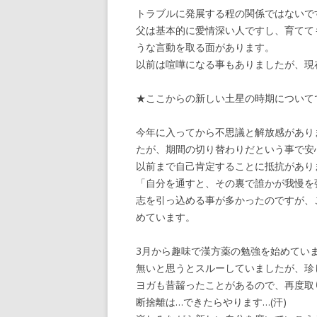
トラブルに発展する程の関係ではないで
父は基本的に愛情深い人ですし、育てて
うな言動を取る面があります。
以前は喧嘩になる事もありましたが、現
★ここからの新しい土星の時期について
今年に入ってから不思議と解放感があり
たが、期間の切り替わりだという事で安心
以前まで自己肯定することに抵抗があり
「自分を通すと、その裏で誰かが我慢を
志を引っ込める事が多かったのですが、
めています。
3月から趣味で漢方薬の勉強を始めてい
無いと思うとスルーしていましたが、珍
ヨガも昔齧ったことがあるので、再度取
断捨離は…できたらやります…(汗)