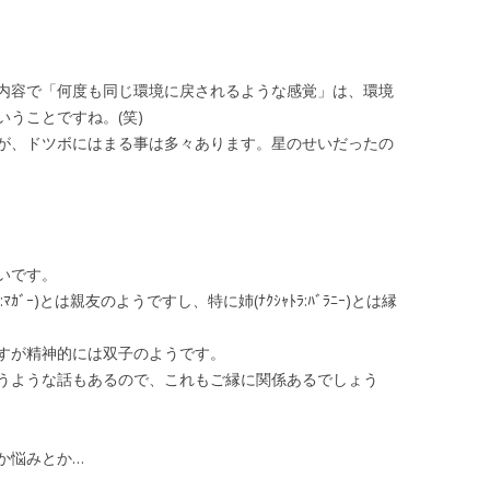
内容で「何度も同じ環境に戻されるような感覚」は、環境
うことですね。(笑)
が、ドツボにはまる事は多々あります。星のせいだったの
いです。
ｶﾞｰ)とは親友のようですし、特に姉(ﾅｸｼｬﾄﾗ:ﾊﾞﾗﾆｰ)とは縁
すが精神的には双子のようです。
うような話もあるので、これもご縁に関係あるでしょう
か悩みとか…