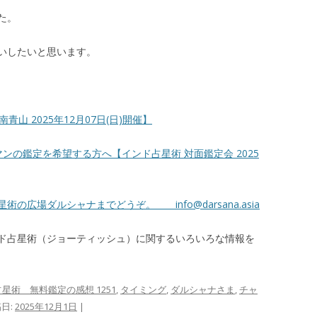
た。
いしたいと思います。
山 2025年12月07日(日)開催】
ンの鑑定を希望する方へ【インド占星術 対面鑑定会 2025
占星術の広場ダルシャナまでどうぞ。
info@darsana.asia
ド占星術（ジョーティッシュ）に関するいろいろな情報を
星術 無料鑑定の感想 1251
,
タイミング
,
ダルシャナさま
,
チャ
稿日:
2025年12月1日
|