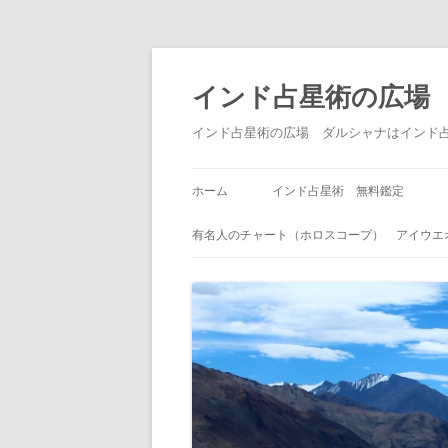
インド占星術の広場
インド占星術の広場 ダルシャナはインド
ホーム
インド占星術 無料鑑定
有名人のチャート（ホロスコープ） アイウエ