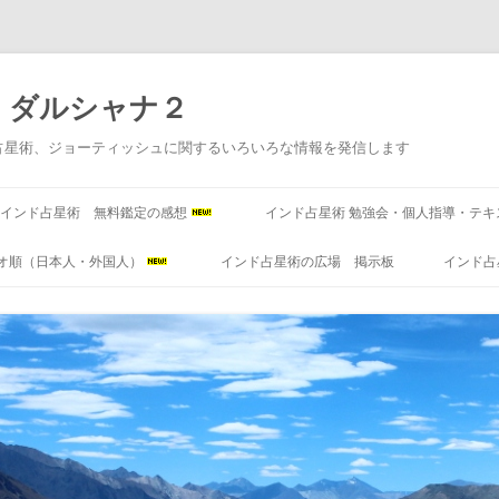
 ダルシャナ２
占星術、ジョーティッシュに関するいろいろな情報を発信します
コ
ン
インド占星術 無料鑑定の感想
インド占星術 勉強会・個人指導・テキ
テ
ン
ツ
オ順（日本人・外国人）
インド占星術の広場 掲示板
インド占
へ
ス
キ
ッ
プ