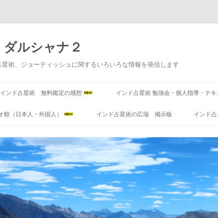
 ダルシャナ２
占星術、ジョーティッシュに関するいろいろな情報を発信します
コ
ン
インド占星術 無料鑑定の感想
インド占星術 勉強会・個人指導・テキ
テ
ン
ツ
オ順（日本人・外国人）
インド占星術の広場 掲示板
インド占
へ
ス
キ
ッ
プ