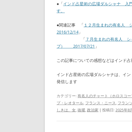
●「
インド占星術の広場ダルシャナ 入
す。
●関連記事 「
１２月生まれの有名人 
2016/12/14
」
「
７月生まれの有名人 シ
プ） 2017/07/21
」
この記事についての感想などはインド
インド占星術の広場ダルシャナは、イン
発信します
カテゴリー:
有名人のチャート（ホロスコー
プ・レオタール
,
フランス・ニース
,
フラン
しきは、女
,
抜擢
,
政治家
| 投稿日:
2025年8