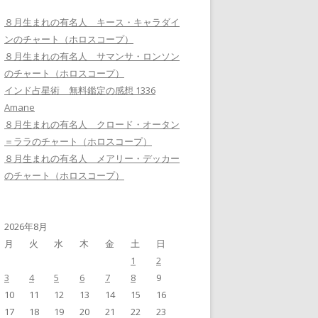
８月生まれの有名人 キース・キャラダイ
ンのチャート（ホロスコープ）
８月生まれの有名人 サマンサ・ロンソン
のチャート（ホロスコープ）
インド占星術 無料鑑定の感想 1336
Amane
８月生まれの有名人 クロード・オータン
＝ララのチャート（ホロスコープ）
８月生まれの有名人 メアリー・デッカー
のチャート（ホロスコープ）
2026年8月
月
火
水
木
金
土
日
1
2
3
4
5
6
7
8
9
10
11
12
13
14
15
16
17
18
19
20
21
22
23