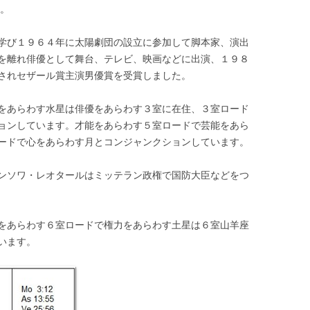
す。
学び１９６４年に太陽劇団の設立に参加して脚本家、演出
を離れ俳優として舞台、テレビ、映画などに出演、１９８
されセザール賞主演男優賞を受賞しました。
をあらわす水星は俳優をあらわす３室に在住、３室ロード
ョンしています。才能をあらわす５室ロードで芸能をあら
ードで心をあらわす月とコンジャンクションしています。
ンソワ・レオタールはミッテラン政権で国防大臣などをつ
をあらわす６室ロードで権力をあらわす土星は６室山羊座
います。