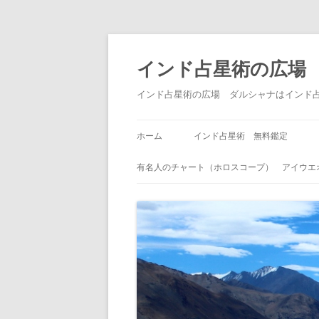
インド占星術の広場
インド占星術の広場 ダルシャナはインド
ホーム
インド占星術 無料鑑定
有名人のチャート（ホロスコープ） アイウエ