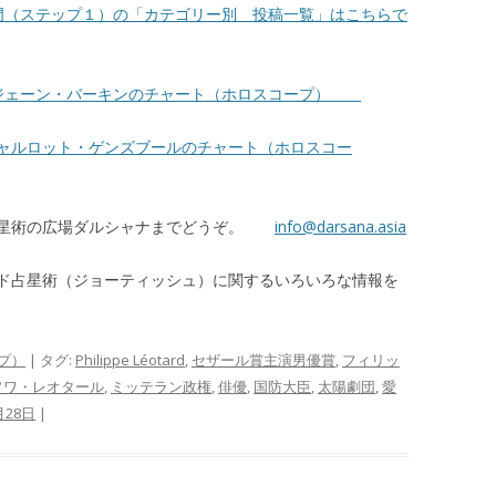
門（ステップ１）の「カテゴリー別 投稿一覧」はこちらで
ジェーン・バーキンのチャート（ホロスコープ）
ャルロット・ゲンズブールのチャート（ホロスコー
占星術の広場ダルシャナまでどうぞ。
info@darsana.asia
ド占星術（ジョーティッシュ）に関するいろいろな情報を
プ）
| タグ:
Philippe Léotard
,
セザール賞主演男優賞
,
フィリッ
ソワ・レオタール
,
ミッテラン政権
,
俳優
,
国防大臣
,
太陽劇団
,
愛
月28日
|