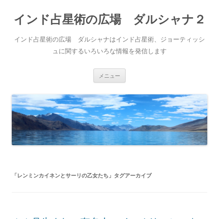
インド占星術の広場 ダルシャナ２
インド占星術の広場 ダルシャナはインド占星術、ジョーティッシ
ュに関するいろいろな情報を発信します
コ
メニュー
ン
テ
ン
ツ
へ
ス
キ
ッ
プ
「
レンミンカイネンとサーリの乙女たち
」タグアーカイブ