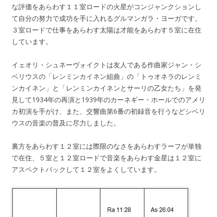
な評価をあらわす１１室ロードの火星がコンジャンクションし
て自分の努力で成功を手に入れるグルマンガラ・ヨーガです。
３室ロードで仕事をあらわす太陽は才能をあらわす５室に在住
しています。
イェオリ・シュネーヴォイクトは友人である作曲家ジャン・シ
ベリウスの「レンミンカイネン組曲」の「トゥオネラのレンミ
ンカイネン」と「レンミンカイネンとサーリの乙女たち」を発
見して1934年の再演と1939年のカーネギー・ホールでのアメリ
カ初演を手がけ、また、交響曲第6番の初録音を行うなどシベリ
ウスの音楽の普及に尽力しました。
裏方をあらわす１２室には際限のなさをあらわすラーフが単独
で在住、５室と１２室ロードで音楽をあらわす金星は１２室に
アスペクトバックして１２室をよくしています。