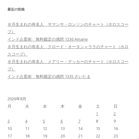
最近の投稿
８月生まれの有名人 サマンサ・ロンソンのチャート（ホロスコー
プ）
インド占星術 無料鑑定の感想 1336 Amane
８月生まれの有名人 クロード・オータン＝ララのチャート（ホロ
スコープ）
８月生まれの有名人 メアリー・デッカーのチャート（ホロスコー
プ）
インド占星術 無料鑑定の感想 1335 さいたま
2026年8月
月
火
水
木
金
土
日
1
2
3
4
5
6
7
8
9
10
11
12
13
14
15
16
17
18
19
20
21
22
23