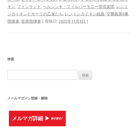
ネン
,
フィンランド
,
ヘルシンキ・フィルハーモニー管弦楽団
,
レンミ
ンカイネンとサーリの乙女たち
,
レンミンカイネン組曲
,
交響曲第6番
,
指揮者
,
首席指揮者
| 投稿日:
2025年11月8日
|
検索
検
索
:
メールマガジン登録・解除
メルマガ詳細 ▶︎