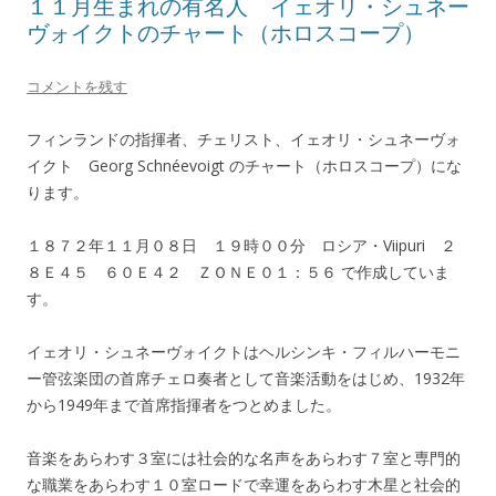
１１月生まれの有名人 イェオリ・シュネー
ヴォイクトのチャート（ホロスコープ）
コメントを残す
フィンランドの指揮者、チェリスト、イェオリ・シュネーヴォ
イクト Georg Schnéevoigt のチャート（ホロスコープ）にな
ります。
１８７２年１１月０８日 １９時００分 ロシア・Viipuri ２
８Ｅ４５ ６０Ｅ４２ ＺＯＮＥ０１：５６ で作成していま
す。
イェオリ・シュネーヴォイクトはヘルシンキ・フィルハーモニ
ー管弦楽団の首席チェロ奏者として音楽活動をはじめ、1932年
から1949年まで首席指揮者をつとめました。
音楽をあらわす３室には社会的な名声をあらわす７室と専門的
な職業をあらわす１０室ロードで幸運をあらわす木星と社会的