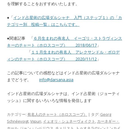
を理解することをおすすめいたします。
●「
インド占星術の広場ダルシャナ 入門（ステップ１）の「カ
テゴリー別 投稿一覧」はこちらです。
●関連記事 「
６月生まれの有名人 イーゴリ・ストラヴィンス
キーのチャート（ホロスコープ） 2018/06/17
」
「
１１月生まれの有名人 アレクサンドル・ボロデ
ィンのチャート（ホロスコープ） 2020/11/12
」
この記事についての感想などはインド占星術の広場ダルシャナ
までどうぞ。
info@darsana.asia
インド占星術の広場ダルシャナは、インド占星術（ジョーティ
ッシュ）に関するいろいろな情報を発信します
カテゴリー:
有名人のチャート（ホロスコープ）
| タグ:
Georg
Schnéevoigt
,
Viipuri
,
イェオリ・シュネーヴォイクト
,
カーネギー・
ホール
,
ジャン・シベリウス
,
チェリスト
,
トゥオネラのレンミンカイ