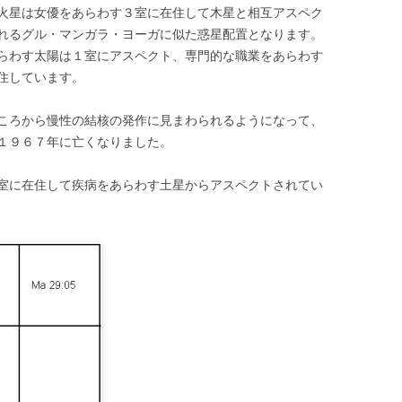
火星は女優をあらわす３室に在住して木星と相互アスペク
れるグル・マンガラ・ヨーガに似た惑星配置となります。
らわす太陽は１室にアスペクト、専門的な職業をあらわす
住しています。
ころから慢性の結核の発作に見まわられるようになって、
１９６７年に亡くなりました。
室に在住して疾病をあらわす土星からアスペクトされてい