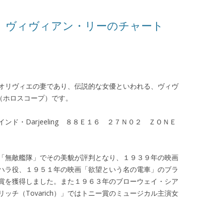
 ヴィヴィアン・リーのチャート
オリヴィエの妻であり、伝説的な女優といわれる、ヴィヴ
ャート（ホロスコープ）です。
ド・Darjeeling ８８Ｅ１６ ２７Ｎ０２ ＺＯＮＥ
「無敵艦隊」でその美貌が評判となり、１９３９年の映画
ハラ役、１９５１年の映画「欲望という名の電車」のブラ
賞を獲得しました。また１９６３年のブローウェイ・シア
ッチ（Tovarich）」ではトニー賞のミュージカル主演女