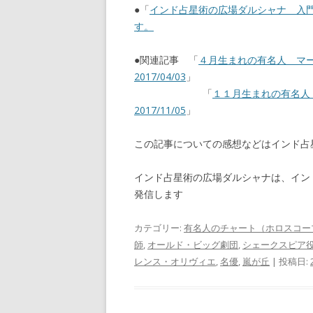
●「
インド占星術の広場ダルシャナ 入
す。
●関連記事 「
４月生まれの有名人 マ
2017/04/03
」
「
１１月生まれの有名
2017/11/05
」
この記事についての感想などはインド
インド占星術の広場ダルシャナは、イン
発信します
カテゴリー:
有名人のチャート（ホロスコー
師
,
オールド・ビッグ劇団
,
シェークスピア
レンス・オリヴィエ
,
名優
,
嵐が丘
| 投稿日: