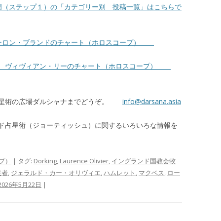
門（ステップ１）の「カテゴリー別 投稿一覧」はこちらで
ーロン・ブランドのチャート（ホロスコープ）
人 ヴィヴィアン・リーのチャート（ホロスコープ）
占星術の広場ダルシャナまでどうぞ。
info@darsana.asia
ド占星術（ジョーティッシュ）に関するいろいろな情報を
プ）
| タグ:
Dorking
,
Laurence Olivier
,
イングランド国教会牧
役者
,
ジェラルド・カー・オリヴィエ
,
ハムレット
,
マクベス
,
ロー
2026年5月22日
|