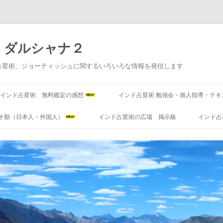
 ダルシャナ２
占星術、ジョーティッシュに関するいろいろな情報を発信します
コ
ン
インド占星術 無料鑑定の感想
インド占星術 勉強会・個人指導・テキ
テ
ン
ツ
オ順（日本人・外国人）
インド占星術の広場 掲示板
インド占
へ
ス
キ
ッ
プ