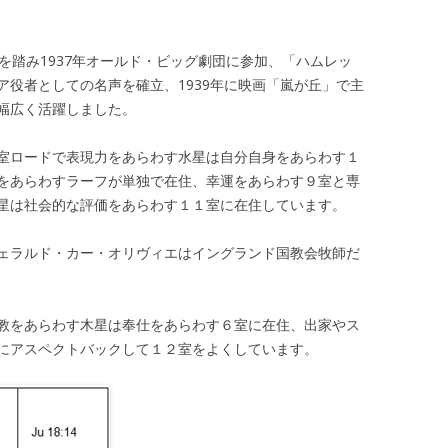
を踏み1937年オールド・ビッグ劇団に参加、「ハムレッ
ア役者としての名声を確立、1939年に映画「嵐が丘」で主
幅広く活躍しました。
室ロードで表現力をあらわす水星は自分自身をあらわす１
をあらわすラーフが単独で在住、幸運をあらわす９室と専
星は社会的な評価をあらわす１１室に在住しています。
ェラルド・カー・オリヴィエはイングランド国教会牧師だ
教をあらわす木星は奉仕をあらわす６室に在住、出家やス
にアスペクトバックして１２室をよくしています。