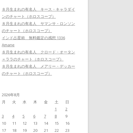
８月生まれの有名人 キース・キャラダイ
ンのチャート（ホロスコープ）
８月生まれの有名人 サマンサ・ロンソン
のチャート（ホロスコープ）
インド占星術 無料鑑定の感想 1336
Amane
８月生まれの有名人 クロード・オータン
＝ララのチャート（ホロスコープ）
８月生まれの有名人 メアリー・デッカー
のチャート（ホロスコープ）
2026年8月
月
火
水
木
金
土
日
1
2
3
4
5
6
7
8
9
10
11
12
13
14
15
16
17
18
19
20
21
22
23