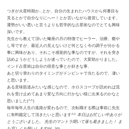
つぎが火星時期か…とか、自分の生まれたハウスから何番目を
見るとかで自分なりにへー！とか言いながら復習しています。
運勢がいい悪いと言うよりも哲学的な占星術なのでとても興味
深いです。
先生から教えて頂いた蠍座の月の特徴でヒーラー、治療、癒や
し等ですが、最近人の見えないけど何となく今の調子が分かる
事に興味があり、それこそ感覚的な事なのですが、それを突き
詰めようかどうしようか迷っていたので、大変助かりました。
インド占星術は自分の得意な事とか好きな事、
あと切り替わりのタイミングがドンピシャで当たるので、凄い
と思います。
ある意味筋道みたいな感じなので、ホロスコープが読めれば流
れを受け止めてあまり変な方向に行かない様に出来るのかなと
思いました(
^^
)
毎年毎年人生の進路が変わるので、次転職する際は事前に先生
に有料鑑定して頂きたいと思います^
^ 本日はお忙しい中ありが
とうございました。 先生のマントラ聞いて落ち着きました！ ま
た宜しくお願いしますm(
_)m