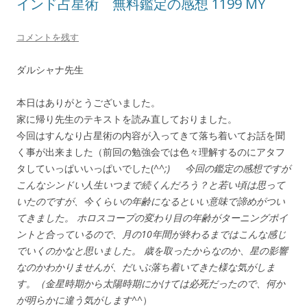
インド占星術 無料鑑定の感想 1199 MY
コメントを残す
ダルシャナ先生
本日はありがとうございました。
家に帰り先生のテキストを読み直しておりました。
今回はすんなり占星術の内容が入ってきて落ち着いてお話を聞
く事が出来ました（前回の勉強会では色々理解するのにアタフ
タしていっぱいいっぱいでした(^
^;) 今回の鑑定の感想ですが
こんなシンドい人生いつまで続くんだろう？と若い頃は思って
いたのですが、今くらいの年齢になるといい意味で諦めがつい
てきました。 ホロスコープの変わり目の年齢がターニングポイ
ントと合っているので、月の10年間が終わるまではこんな感じ
でいくのかなと思いました。 歳を取ったからなのか、星の影響
なのかわかりませんが、だいぶ落ち着いてきた様な気がしま
す。（金星時期から太陽時期にかけては必死だったので、何か
が明らかに違う気がします^
^）