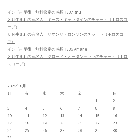
インド占星術 無料鑑定の感想 1337 gnu
８月生まれの有名人 キース・キャラダインのチャート（ホロスコ
ープ）
８月生まれの有名人 サマンサ・ロンソンのチャート（ホロスコー
プ）
インド占星術 無料鑑定の感想 1336 Amane
８月生まれの有名人 クロード・オータン＝ララのチャート（ホロ
スコープ）
2026年8月
月
火
水
木
金
土
日
1
2
3
4
5
6
7
8
9
10
11
12
13
14
15
16
17
18
19
20
21
22
23
24
25
26
27
28
29
30
31