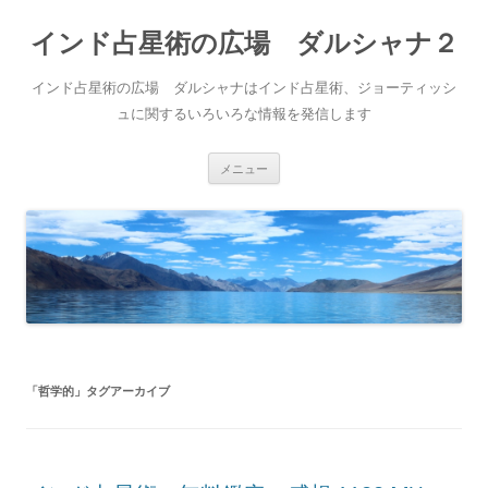
インド占星術の広場 ダルシャナ２
インド占星術の広場 ダルシャナはインド占星術、ジョーティッシ
ュに関するいろいろな情報を発信します
コ
メニュー
ン
テ
ン
ツ
へ
ス
キ
ッ
プ
「
哲学的
」タグアーカイブ