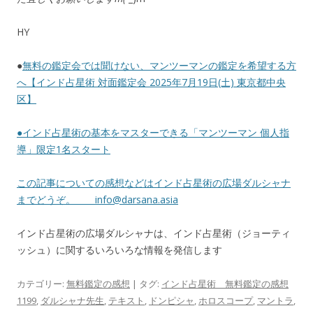
HY
●
無料の鑑定会では聞けない、マンツーマンの鑑定を希望する方
へ【インド占星術 対面鑑定会 2025年7月19日(土) 東京都中央
区】
●
インド占星術の基本をマスターできる「マンツーマン 個人指
導」限定1名スタート
この記事についての感想などはインド占星術の広場ダルシャナ
までどうぞ。
info@darsana.asia
インド占星術の広場ダルシャナは、インド占星術（ジョーティ
ッシュ）に関するいろいろな情報を発信します
カテゴリー:
無料鑑定の感想
| タグ:
インド占星術 無料鑑定の感想
1199
,
ダルシャナ先生
,
テキスト
,
ドンピシャ
,
ホロスコープ
,
マントラ
,