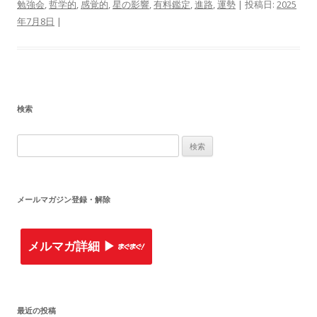
勉強会
,
哲学的
,
感覚的
,
星の影響
,
有料鑑定
,
進路
,
運勢
| 投稿日:
2025
年7月8日
|
検索
検
索
:
メールマガジン登録・解除
メルマガ詳細 ▶︎
最近の投稿