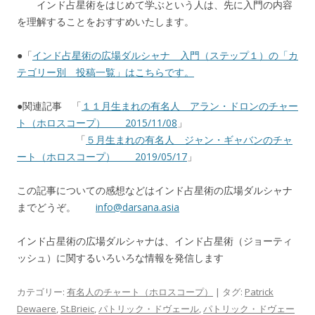
インド占星術をはじめて学ぶという人は、先に入門の内容
を理解することをおすすめいたします。
●「
インド占星術の広場ダルシャナ 入門（ステップ１）の「カ
テゴリー別 投稿一覧」はこちらです。
●関連記事 「
１１月生まれの有名人 アラン・ドロンのチャー
ト（ホロスコープ） 2015/11/08
」
「
５月生まれの有名人 ジャン・ギャバンのチャ
ート（ホロスコープ） 2019/05/17
」
この記事についての感想などはインド占星術の広場ダルシャナ
までどうぞ。
info@darsana.asia
インド占星術の広場ダルシャナは、インド占星術（ジョーティ
ッシュ）に関するいろいろな情報を発信します
カテゴリー:
有名人のチャート（ホロスコープ）
| タグ:
Patrick
Dewaere
,
St.Brieic
,
パトリック・ドヴェール
,
パトリック・ドヴェー