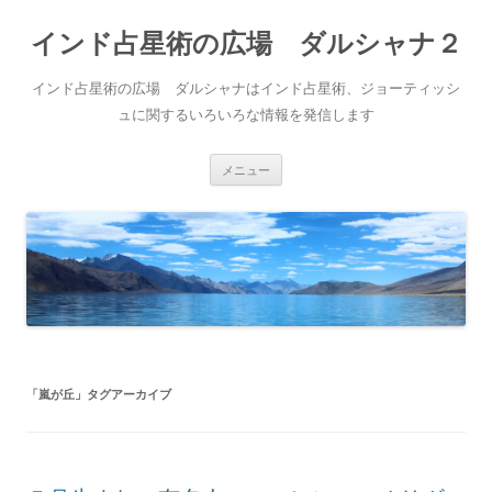
インド占星術の広場 ダルシャナ２
インド占星術の広場 ダルシャナはインド占星術、ジョーティッシ
ュに関するいろいろな情報を発信します
コ
メニュー
ン
テ
ン
ツ
へ
ス
キ
ッ
プ
「
嵐が丘
」タグアーカイブ