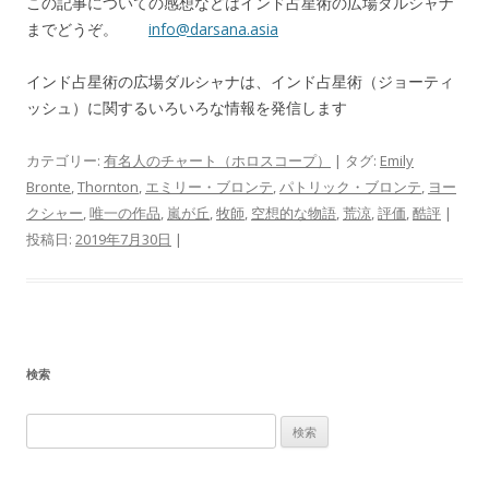
この記事についての感想などはインド占星術の広場ダルシャナ
までどうぞ。
info@darsana.asia
インド占星術の広場ダルシャナは、インド占星術（ジョーティ
ッシュ）に関するいろいろな情報を発信します
カテゴリー:
有名人のチャート（ホロスコープ）
| タグ:
Emily
Bronte
,
Thornton
,
エミリー・ブロンテ
,
パトリック・ブロンテ
,
ヨー
クシャー
,
唯一の作品
,
嵐が丘
,
牧師
,
空想的な物語
,
荒涼
,
評価
,
酷評
|
投稿日:
2019年7月30日
|
検索
検
索
: