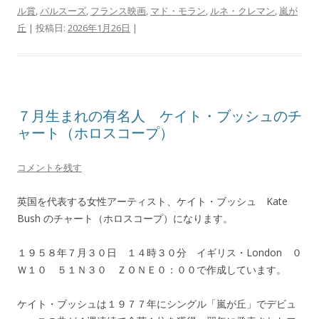
ル賞
,
バルスーズ
,
フランス映画
,
マド・モラン
,
ルネ・クレマン
,
嵐が
丘
| 投稿日:
2026年1月26日
|
７月生まれの有名人 ケイト・ブッシュのチ
ャート（ホロスコープ）
コメントを残す
英国を代表する女性アーティスト、ケイト・ブッシュ Kate
Bush のチャート（ホロスコープ）になります。
１９５８年７月３０日 １４時３０分 イギリス・London ０
Ｗ１０ ５１Ｎ３０ ＺＯＮＥ０：００で作成しています。
ケイト・ブッシュは１９７７年にシングル「嵐が丘」でデビュ