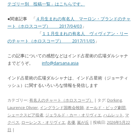
テゴリー別 投稿一覧」はこちらです。
●関連記事 「
４月生まれの有名人 マーロン・ブランドのチャ
ート（ホロスコープ） 2017/04/03
」
「
１１月生まれの有名人 ヴィヴィアン・リー
のチャート（ホロスコープ） 2017/11/05
」
この記事についての感想などはインド占星術の広場ダルシャナ
までどうぞ。
info@darsana.asia
インド占星術の広場ダルシャナは、インド占星術（ジョーティ
ッシュ）に関するいろいろな情報を発信します
カテゴリー:
有名人のチャート（ホロスコープ）
| タグ:
Dorking
,
Laurence Olivier
,
イングランド国教会牧師
,
オールド・ビッグ劇団
,
シェークスピア役者
,
ジェラルド・カー・オリヴィエ
,
ハムレット
,
マ
クベス
,
ローレンス・オリヴィエ
,
名優
,
嵐が丘
| 投稿日:
2026年5月22
日
|