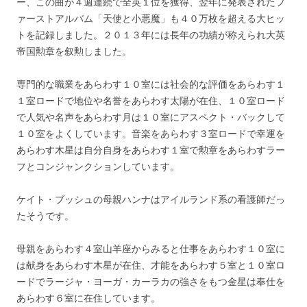
ー、この曲が４週連続で全英１位を獲得、翌年に発表されたフ
ァーストアルバム「天使と小悪魔」も４０万枚を超える大ヒッ
トを記録しました。２０１３年には長年の功績が称えられ大英
帝国勲章を叙勲しました。
専門的な職業をあらわす１０室には社会的な評価をあらわす１
１室ロードで地位や名誉をあらわす太陽が在住、１０室ロード
で人気や名声をあらわす月は１０室にアスペクト・バックして
１０室をよくしています。音楽をあらわす３室ロードで幸運を
あらわす木星は自分自身をあらわす１室で勲章をあらわすラー
フとコンジャンクションしています。
ケイト・ブッシュの母親ハンナはアイルランド系の看護師だっ
たそうです。
母親をあらわす４室山羊座からみると仕事をあらわす１０室に
は献身をあらわす木星が在住、才能をあらわす５室と１０室ロ
ードでラージャ・ヨーガ・カーラカの強さをもつ金星は奉仕を
あらわす６室に在住しています。