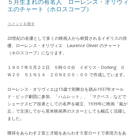
５月生まれの有名人 ローレンス・オリヴィ
エのチャート（ホロスコープ）
コメントを残す
20世紀の名優として多くの映画人から称賛されるイギリスの俳
優、ローレンス・オリヴィエ Laurence Olivier のチャート
（ホロスコープ）になります。
１９０７年５月２２日 ５時００分 イギリス・Dorking ０
Ｗ２０ ５１Ｎ１４ ＺＯＮＥ００：００ で作成しています。
ローレンス・オリヴィエは15歳で初舞台を踏み1937年オール
ド・ビッグ劇団に参加、「ハムレット」、「マクベス」などで
シェークスピア役者としての名声を確立、1939年に映画「嵐が
丘」で主演してから英米映画界のスターとしても幅広く活躍し
ました。
獲得をあらわす２室と才能をあらわす５室ロードで表現力をあ