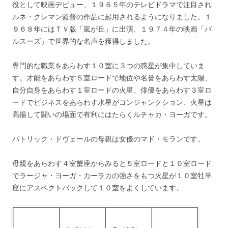
役として映画デビュー、１９６５年のテレビドラマで注目され
ルネ・クレマン監督の作品に起用されるようになりました。１
９６８年にはＴＶ版「嵐が丘」に出演、１９７４年の映画「バ
ルスーズ」で世界的な名声を獲得しました。
専門的な職業をあらわす１０室に３つの惑星が集中していま
す。才能をあらわす５室ロードで地位や名誉をあらわす太陽、
自分自身をあらわす１室ロードの火星、俳優をあらわす３室ロ
ードでビジネスをあらわす水星がコンジャンクション、火星は
高揚して闘いの場面で有利にはたらくルチャカ・ヨーガです。
パトリック・ドヴェールの母親は女優のマド・モランです。
母親をあらわす４室蟹座からみると５室ロードと１０室ロード
でラージャ・ヨーガ・カーラカの強さをもつ火星が１０室牡羊
座にアスペクトバックして１０室をよくしています。