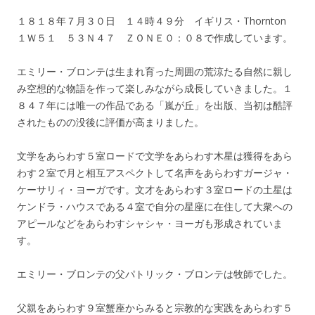
１８１８年７月３０日 １４時４９分 イギリス・Thornton
１Ｗ５１ ５３Ｎ４７ ＺＯＮＥ０：０８で作成しています。
エミリー・ブロンテは生まれ育った周囲の荒涼たる自然に親し
み空想的な物語を作って楽しみながら成長していきました。１
８４７年には唯一の作品である「嵐が丘」を出版、当初は酷評
されたものの没後に評価が高まりました。
文学をあらわす５室ロードで文学をあらわす木星は獲得をあら
わす２室で月と相互アスペクトして名声をあらわすガージャ・
ケーサリィ・ヨーガです。文才をあらわす３室ロードの土星は
ケンドラ・ハウスである４室で自分の星座に在住して大衆への
アピールなどをあらわすシャシャ・ヨーガも形成されていま
す。
エミリー・ブロンテの父パトリック・ブロンテは牧師でした。
父親をあらわす９室蟹座からみると宗教的な実践をあらわす５