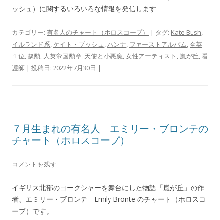
ッシュ）に関するいろいろな情報を発信します
カテゴリー:
有名人のチャート（ホロスコープ）
| タグ:
Kate Bush
,
イルランド系
,
ケイト・ブッシュ
,
ハンナ
,
ファーストアルバム
,
全英
１位
,
叙勲
,
大英帝国勲章
,
天使と小悪魔
,
女性アーティスト
,
嵐が丘
,
看
護師
| 投稿日:
2022年7月30日
|
７月生まれの有名人 エミリー・ブロンテの
チャート（ホロスコープ）
コメントを残す
イギリス北部のヨークシャーを舞台にした物語「嵐が丘」の作
者、エミリー・ブロンテ Emily Bronte のチャート（ホロスコ
ープ）です。