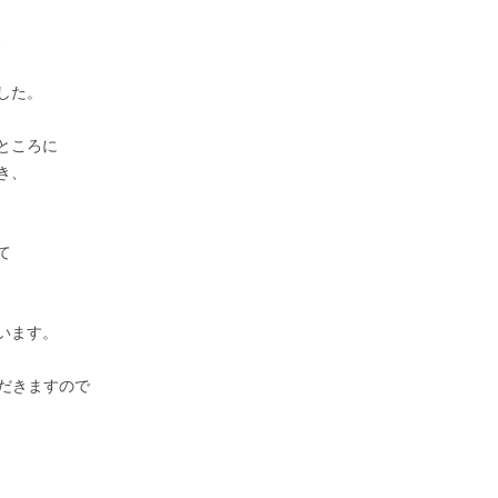
、
した。
ところに
き、
て
います。
ただきますので