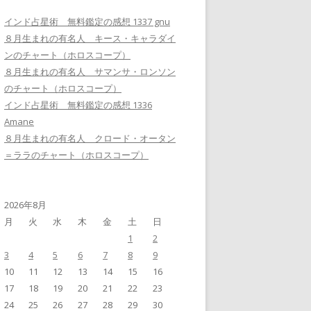
インド占星術 無料鑑定の感想 1337 gnu
８月生まれの有名人 キース・キャラダイ
ンのチャート（ホロスコープ）
８月生まれの有名人 サマンサ・ロンソン
のチャート（ホロスコープ）
インド占星術 無料鑑定の感想 1336
Amane
８月生まれの有名人 クロード・オータン
＝ララのチャート（ホロスコープ）
2026年8月
月
火
水
木
金
土
日
1
2
3
4
5
6
7
8
9
10
11
12
13
14
15
16
17
18
19
20
21
22
23
24
25
26
27
28
29
30