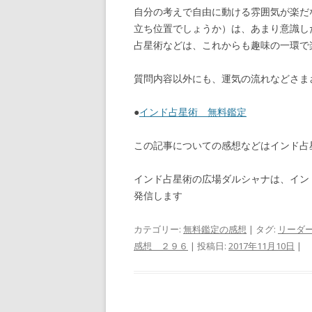
自分の考えで自由に動ける雰囲気が楽だ
立ち位置でしょうか）は、あまり意識し
占星術などは、これからも趣味の一環で
質問内容以外にも、運気の流れなどさま
●
インド占星術 無料鑑定
この記事についての感想などはインド
インド占星術の広場ダルシャナは、イン
発信します
カテゴリー:
無料鑑定の感想
| タグ:
リーダ
感想 ２９６
| 投稿日:
2017年11月10日
|