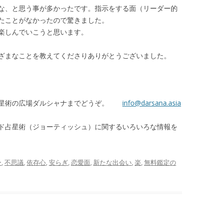
な、と思う事が多かったです。指示をする面（リーダー的
たことがなかったので驚きました。
楽しんでいこうと思います。
ざまなことを教えてくださりありがとうございました。
占星術の広場ダルシャナまでどうぞ。
info@darsana.asia
ド占星術（ジョーティッシュ）に関するいろいろな情報を
ー
,
不思議
,
依存心
,
安らぎ
,
恋愛面
,
新たな出会い
,
楽
,
無料鑑定の