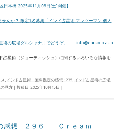
本橋 2025年11月08日(土)開催】
せんか？ 限定1名募集「インド占星術 マンツーマン 個人
占星術の広場ダルシャナまでどうぞ。
info@darsana.asia
ド占星術（ジョーティッシュ）に関するいろいろな情報を
イス
,
インド占星術 無料鑑定の感想 1235
,
インド占星術の広場
,
氣の見方
| 投稿日:
2025年10月15日
|
の感想 ２９６ Ｃｒｅａｍ