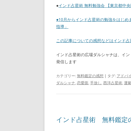
●
インド占星術 無料勉強会 【東京都中央区日
●
10月からインド占星術の勉強をはじめま
指導」
この記事についての感想などはインド
インド占星術の広場ダルシャナは、イン
発信します
カテゴリー:
無料鑑定の感想
| タグ:
アドバ
ダルシャナ
,
恋愛面
,
手放し
,
西洋占星術
,
運
インド占星術 無料鑑定