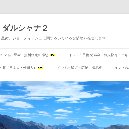
 ダルシャナ２
占星術、ジョーティッシュに関するいろいろな情報を発信します
コ
ン
インド占星術 無料鑑定の感想
インド占星術 勉強会・個人指導・テキ
テ
ン
ツ
オ順（日本人・外国人）
インド占星術の広場 掲示板
インド占
へ
ス
キ
ッ
プ