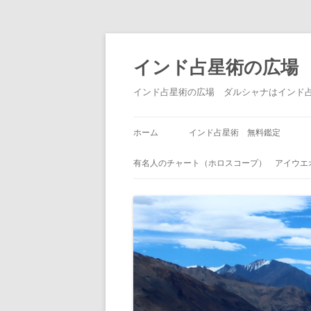
インド占星術の広場
インド占星術の広場 ダルシャナはインド
ホーム
インド占星術 無料鑑定
有名人のチャート（ホロスコープ） アイウエ