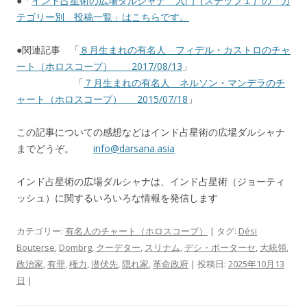
●「
インド占星術の広場ダルシャナ 入門（ステップ１）の「カ
テゴリー別 投稿一覧」はこちらです。
●関連記事 「
８月生まれの有名人 フィデル・カストロのチャ
ート（ホロスコープ） 2017/08/13
」
「
７月生まれの有名人 ネルソン・マンデラのチ
ャート（ホロスコープ） 2015/07/18
」
この記事についての感想などはインド占星術の広場ダルシャナ
までどうぞ。
info@darsana.asia
インド占星術の広場ダルシャナは、インド占星術（ジョーティ
ッシュ）に関するいろいろな情報を発信します
カテゴリー:
有名人のチャート（ホロスコープ）
| タグ:
Dési
Bouterse
,
Dombrg
,
クーデター
,
スリナム
,
デシ・ボーターセ
,
大統領
,
政治家
,
有罪
,
権力
,
潜伏先
,
隠れ家
,
革命政府
| 投稿日:
2025年10月13
日
|