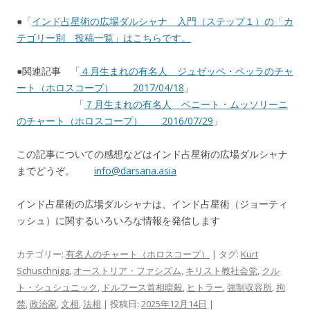
●「
インド占星術の広場ダルシャナ 入門（ステップ１）の「カ
テゴリー別 投稿一覧」はこちらです。
●関連記事 「
４月生まれの有名人 ジュゼッペ・ペッラのチャ
ート（ホロスコープ） 2017/04/18
」
「
７月生まれの有名人 ベニート・ムッソリーニ
のチャート（ホロスコープ） 2016/07/29
」
この記事についての感想などはインド占星術の広場ダルシャナ
までどうぞ。
info@darsana.asia
インド占星術の広場ダルシャナは、インド占星術（ジョーティ
ッシュ）に関するいろいろな情報を発信します
カテゴリー:
有名人のチャート（ホロスコープ）
| タグ:
Kurt
Schuschnigg
,
オーストリア・ファシズム
,
キリスト教社会党
,
クル
ト・シュシュニック
,
ドルフース首相暗殺
,
ヒトラー
,
強制収容所
,
拘
禁
,
政治家
,
文相
,
法相
| 投稿日:
2025年12月14日
|