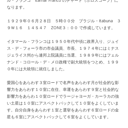
ル・フランコ Itamar Franco のチャート（ホロスコープ）に
なります。
１９２９年０６月２８日 ５時００分 ブラジル・Itabuna ３
９Ｗ１６ １４Ｓ４７ ZONE３：００ で作成しています。
イタマール・フランコは１９５０年代中頃に政界入り、ジュイ
ス・デ・フォーラ市の市会議員、市長、１９７４年にはミナス
ジェライス州から連邦上院議員に当選、１９８９年にはフェル
ナンド・コロール・デ・メロ政権で副大統領をつとめ、１９９
０年には大統領に就任しました。
愛国心をあらわす３室ロードで名声をあらわす月が社会的な影
響力をあらわす１０室に在住、幸運をあらわす９室と社会的な
影響力をあらわ１０室ロードでラージャヨーガ・カーラカの強
い土星は１０室にアスペクトバックして１０室をよくしていま
す。自分自身をあらわす１室と選挙をあらわす６室ロードの金
星も６室にアスペクトバックして６室をよくしています。