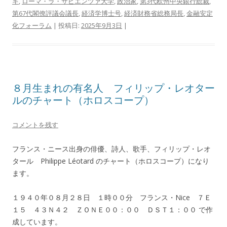
ギ
,
ローマ・ラ・サピエンツァ大学
,
政治家
,
第3代欧州中央銀行総裁
,
第67代閣僚評議会議長
,
経済学博士号
,
経済財務省総務局長
,
金融安定
化フォーラム
| 投稿日:
2025年9月3日
|
８月生まれの有名人 フィリップ・レオター
ルのチャート（ホロスコープ）
コメントを残す
フランス・ニース出身の俳優、詩人、歌手、フィリップ・レオ
タール Philippe Léotard のチャート（ホロスコープ）になり
ます。
１９４０年０８月２８日 １時００分 フランス・Nice ７Ｅ
１５ ４３Ｎ４２ ＺＯＮＥ００：００ ＤＳＴ１：００ で作
成しています。