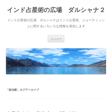
インド占星術の広場 ダルシャナ２
インド占星術の広場 ダルシャナはインド占星術、ジョーティッシ
ュに関するいろいろな情報を発信します
コ
メニュー
ン
テ
ン
ツ
へ
ス
キ
ッ
プ
「
政治家
」タグアーカイブ