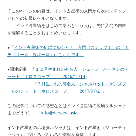
※このページの内容は、インド占星術の入門から次のステップ
としての初級レベルとなります。
インド占星術をはじめて学ぶという人は、先に入門の内容
を理解することをおすすめいたします。
●「
インド占星術の広場ダルシャナ 入門（ステップ１）の「カ
テゴリー別 投稿一覧」はこちらです。
●関連記事 「
１２月生まれの有名人 ジェーン・バーキンのチ
ャート（ホロスコープ） 2016/12/14
」
「
７月生まれの有名人 シャルロット・ゲンズブ
ールのチャート（ホロスコープ） 2017/07/21
」
この記事についての感想などはインド占星術の広場ダルシャナ
までどうぞ。
info@darsana.asia
インド占星術の広場ダルシャナは、インド占星術（ジョーティ
ッシュ）に関するいろいろな情報を発信します