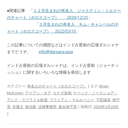
●関連記事 「
１２月生まれの有名人 ジャスティン・トルドー
のチャート（ホロスコープ） 2020/12/25
」
「
３月生まれの有名人 キム・キャンベルのチ
ャート（ホロスコープ） 2022/03/10
」
この記事についての感想などはインド占星術の広場ダルシャナ
までどうぞ。
info@darsana.asia
インド占星術の広場ダルシャナは、インド占星術（ジョーティ
ッシュ）に関するいろいろな情報を発信します
カテゴリー:
有名人のチャート（ホロスコープ）
| タグ:
Brian
Mulroney
,
アイアン・オア
,
カナダ首相
,
ケベック・ノースショア・
アンド・ラブラドル鉄道
,
ブライアン・マルルーニー
,
下院議員
,
保守
党
,
弁護士
,
政治家
,
法律事務所
,
進歩保守党
| 投稿日:
2026年3月20日
|