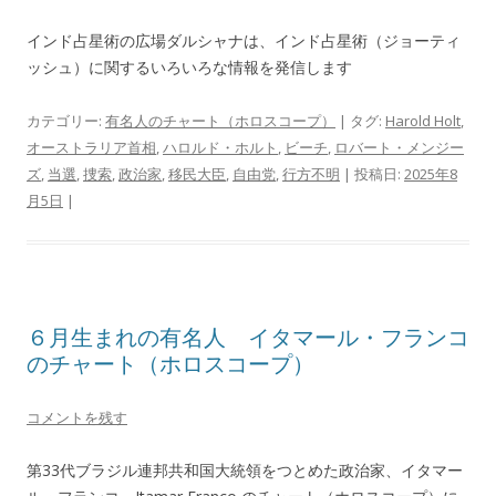
インド占星術の広場ダルシャナは、インド占星術（ジョーティ
ッシュ）に関するいろいろな情報を発信します
カテゴリー:
有名人のチャート（ホロスコープ）
| タグ:
Harold Holt
,
オーストラリア首相
,
ハロルド・ホルト
,
ビーチ
,
ロバート・メンジー
ズ
,
当選
,
捜索
,
政治家
,
移民大臣
,
自由党
,
行方不明
| 投稿日:
2025年8
月5日
|
６月生まれの有名人 イタマール・フランコ
のチャート（ホロスコープ）
コメントを残す
第33代ブラジル連邦共和国大統領をつとめた政治家、イタマー