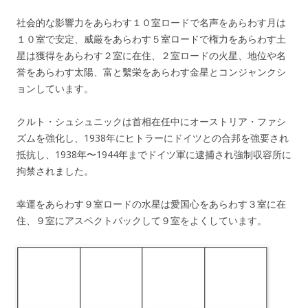
社会的な影響力をあらわす１０室ロードで名声をあらわす月は
１０室で安定、威厳をあらわす５室ロードで権力をあらわす土
星は獲得をあらわす２室に在住、２室ロードの火星、地位や名
誉をあらわす太陽、富と繫栄をあらわす金星とコンジャンクシ
ョンしています。
クルト・シュシュニックは首相在任中にオーストリア・ファシ
ズムを強化し、1938年にヒトラーにドイツとの合邦を強要され
抵抗し、1938年〜1944年までドイツ軍に逮捕され強制収容所に
拘禁されました。
幸運をあらわす９室ロードの水星は愛国心をあらわす３室に在
住、９室にアスペクトバックして９室をよくしています。