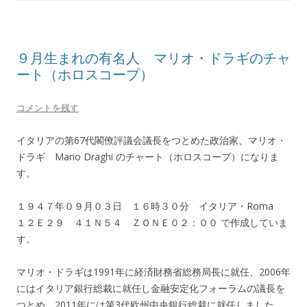
９月生まれの有名人 マリオ・ドラギのチャ
ート（ホロスコープ）
コメントを残す
イタリアの第67代閣僚評議会議長をつとめた政治家、マリオ・
ドラギ Mario Draghi のチャート（ホロスコープ）になりま
す。
１９４７年０９月０３日 １６時３０分 イタリア・Roma
１２Ｅ２９ ４１Ｎ５４ ＺＯＮＥ０２：００ で作成していま
す。
マリオ・ドラギは1991年に経済財務省総務局長に就任、2006年
にはイタリア銀行総裁に就任し金融安定化フォーラムの議長を
つとめ、2011年には第3代欧州中央銀行総裁に就任しました。