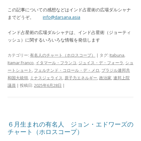
この記事についての感想などはインド占星術の広場ダルシャナ
までどうぞ。
info@darsana.asia
インド占星術の広場ダルシャナは、インド占星術（ジョーティ
ッシュ）に関するいろいろな情報を発信します
カテゴリー:
有名人のチャート（ホロスコープ）
| タグ:
Itabuna
,
Itamar Franco
,
イタマール・フランコ
,
ジュイス・デ・フォーラ
,
ショ
ートショート
,
フェルナンド・コロール・デ・メロ
,
ブラジル連邦共
和国大統領
,
ミナスジェライス
,
原子力エネルギー
,
政治家
,
連邦上院
議員
| 投稿日:
2025年6月28日
|
６月生まれの有名人 ジョン・エドワーズの
チャート（ホロスコープ）