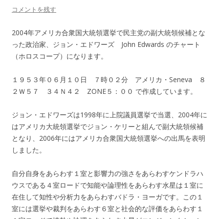
コメントを残す
2004年アメリカ合衆国大統領選挙で民主党の副大統領候補とな
った政治家、ジョン・エドワーズ John Edwards のチャート
（ホロスコープ）になります。
１９５３年０６月１０日 ７時０２分 アメリカ・Seneva ８
２Ｗ５７ ３４Ｎ４２ ZONE５：００ で作成しています。
ジョン・エドワーズは1998年に上院議員選挙で当選、2004年に
はアメリカ大統領選挙でジョン・ケリーと組んで副大統領候補
となり、2006年にはアメリカ合衆国大統領選挙への出馬を表明
しました。
自分自身をあらわす１室と影響力の強さをあらわすケンドラハ
ウスである４室ロードで知能や論理性をあらわす水星は１室に
在住して知性や分析力をあらわすバドラ・ヨーガです。この１
室には選挙や裁判をあらわす６室と社会的な評価をあらわす１