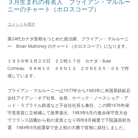
３月生まれの有名人 ブライアン・マルルー
ニーのチャート（ホロスコープ）
コメントを残す
第24代カナダ首相をつとめた政治家、ブライアン・マルルーニ
ー Brian Mulroney のチャート（ホロスコープ）になります。
１９３９年３月２０日 ２２時１７分 カナダ・Baie
Comeau ６８Ｗ１０ ４９Ｎ１３ ＺＯＮＥ０５：００ で作
成しています。
ブライアン・マルルーニーは1977年から1983年に米国系鉄鉱石
会社アイアン・オア社長、会長、ケベック・ノースショア・ア
ンド・ラブラドル鉄道など子会社社長も兼任、この間1976年保
守党党首に立候補して政界進出、1983年6月の進歩保守党大会
でフランス語圏から初の党首となり同年8月補選で下院議員初当
選、1984年9月総選挙で史上初の大勝で首相に就任しました。