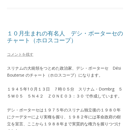
１０月生まれの有名人 デシ・ボーターセの
チャート（ホロスコープ）
コメントを残す
スリナムの大統領をつとめた政治家、デシ・ボーターセ Dési
Bouterse のチャート（ホロスコープ）になります。
１９４５年1０月１３日 ７時０５分 スリナム・Dombrg ５
５Ｗ０５ ５Ｎ４２ ＺＯＮＥ０３：３０ で作成しています。
デシ・ボーターセは１９７５年のスリナム独立後の１９８０年
にクーデターにより実権を握り、１９８２年には革命政府の樹
立を宣言、ここから１９８８年まで実質的な権力を握りつづけ