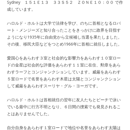
Sydney １５１Ｅ１３ ３３Ｓ５２ ＺＯＮＥ１０：００ で作
成しています。
ハロルド・ホルトは大学で法律を学び、のちに首相となるロバ
ート・メンジーズと知り合ったことをきっかけに政界を目指す
ようになり1935年に自由党から立候補し当選を果たしました。
その後、移民大臣などをつとめ1966年に首相に就任しました。
愛国心をあらわす３室と社会的な影響力をあらわす１０室ロー
ドの金星は社会的な評価をあらわす１１室に在住、勲章をあら
わすラーフとコンジャンクションしています。威厳をあらわす
５室ロードで名誉をあらわす木星は太陽とコンジャンクション
して威厳をあらわすスーリヤ・グル・ヨーガです。
ハロルド・ホルトは首相就任の翌年に友人たちとビーチで泳い
でいる最中に行方不明となり、６日間の捜索でも発見されるこ
とはありませんでした。
自分自身をあらわす１室ロードで地位や名誉をあらわす太陽は