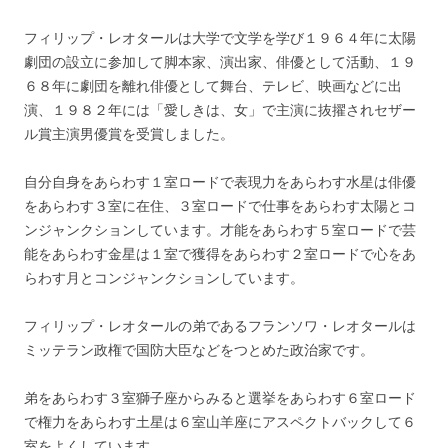
フィリップ・レオタールは大学で文学を学び１９６４年に太陽
劇団の設立に参加して脚本家、演出家、俳優として活動、１９
６８年に劇団を離れ俳優として舞台、テレビ、映画などに出
演、１９８２年には「愛しきは、女」で主演に抜擢されセザー
ル賞主演男優賞を受賞しました。
自分自身をあらわす１室ロードで表現力をあらわす水星は俳優
をあらわす３室に在住、３室ロードで仕事をあらわす太陽とコ
ンジャンクションしています。才能をあらわす５室ロードで芸
能をあらわす金星は１室で獲得をあらわす２室ロードで心をあ
らわす月とコンジャンクションしています。
フィリップ・レオタールの弟であるフランソワ・レオタールは
ミッテラン政権で国防大臣などをつとめた政治家です。
弟をあらわす３室獅子座からみると選挙をあらわす６室ロード
で権力をあらわす土星は６室山羊座にアスペクトバックして６
室をよくしています。