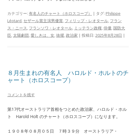
カテゴリー:
有名人のチャート（ホロスコープ）
| タグ:
Philippe
Léotard
,
セザール賞主演男優賞
,
フィリップ・レオタール
,
フラン
ス・ニース
,
フランソワ・レオタール
,
ミッテラン政権
,
俳優
,
国防大
臣
,
太陽劇団
,
愛しきは、女
,
抜擢
,
政治家
| 投稿日:
2025年8月28日
|
８月生まれの有名人 ハロルド・ホルトのチ
ャート（ホロスコープ）
コメントを残す
第17代オーストラリア首相をつとめた政治家、ハロルド・ホル
ト Harold Holt のチャート（ホロスコープ）になります。
１９０８年０８月０５日 ７時３９分 オーストラリア・