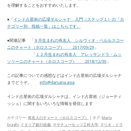
を理解することをおすすめいたします。
●「
インド占星術の広場ダルシャナ 入門（ステップ１）の「カ
テゴリー別 投稿一覧」はこちらです。
●関連記事 「
９月生まれの有名人 シルヴィオ・ベルルスコー
ニのチャート（ホロスコープ） 2017/09/29
」
「
１２月生まれの有名人 アレッサンドラ・ムッ
ソリーニのチャート（ホロスコープ） 2018/12/30
」
この記事についての感想などはインド占星術の広場ダルシャナ
までどうぞ。
info@darsana.asia
インド占星術の広場ダルシャナは、インド占星術（ジョーティ
ッシュ）に関するいろいろな情報を発信します
カテゴリー:
有名人のチャート（ホロスコープ）
| タグ:
Mario
Draghi
,
イタリア銀行総裁
,
マサチューセッツ工科大学
,
マリオ・ドラ