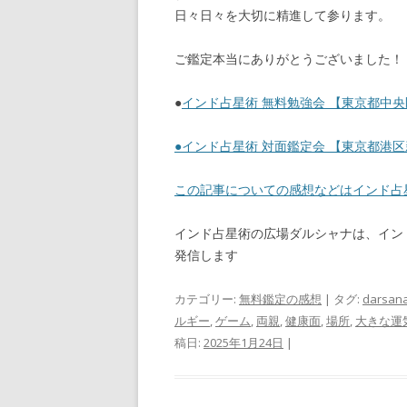
日々日々を大切に精進して参ります。
ご鑑定本当にありがとうございました！
●
インド占星術 無料勉強会 【東京都中央区 
●
インド占星術 対面鑑定会 【東京都港区新橋
この記事についての感想などはインド
インド占星術の広場ダルシャナは、イン
発信します
カテゴリー:
無料鑑定の感想
| タグ:
darsan
ルギー
,
ゲーム
,
両親
,
健康面
,
場所
,
大きな運
稿日:
2025年1月24日
|