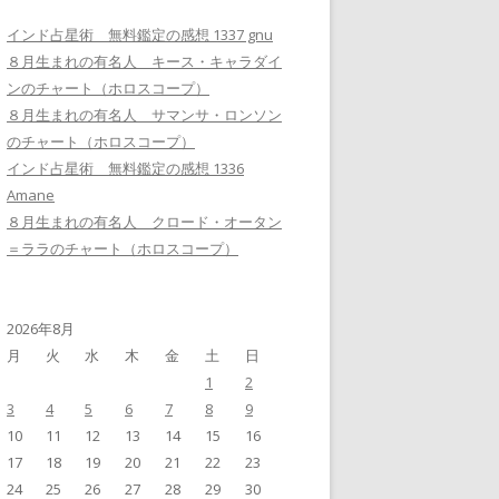
インド占星術 無料鑑定の感想 1337 gnu
８月生まれの有名人 キース・キャラダイ
ンのチャート（ホロスコープ）
８月生まれの有名人 サマンサ・ロンソン
のチャート（ホロスコープ）
インド占星術 無料鑑定の感想 1336
Amane
８月生まれの有名人 クロード・オータン
＝ララのチャート（ホロスコープ）
2026年8月
月
火
水
木
金
土
日
1
2
3
4
5
6
7
8
9
10
11
12
13
14
15
16
17
18
19
20
21
22
23
24
25
26
27
28
29
30