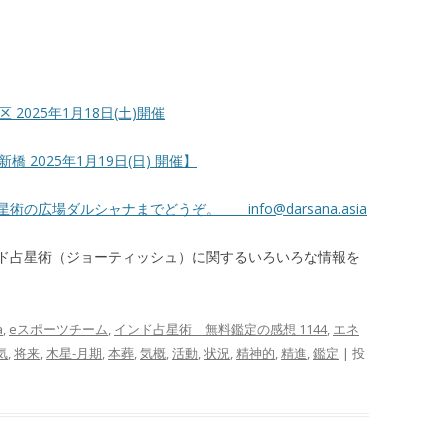
2025年1月18日(土)開催
 2025年1月19日(日) 開催】
占星術の広場ダルシャナまでどうぞ。
info@darsana.asia
ド占星術（ジョーティッシュ）に関するいろいろな情報を
a
,
eスポーツチーム
,
インド占星術 無料鑑定の感想 1144
,
エネ
気
,
将来
,
木星-月期
,
本葬
,
気概
,
活動
,
状況
,
精神的
,
精進
,
鑑定
| 投