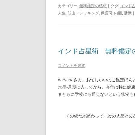
カテゴリー:
無料鑑定の感想
| タグ:
インド占
人生
,
低山トレッキング
,
保護司
,
内面
,
活動
|
インド占星術 無料鑑定の感想
コメントを残す
darsanaさん、お忙しい中のご鑑定ほ
木星-月期に入ってから、今年は特に健
まともに学校にも通えないという状況も
その流れが終わって、次の木星と火