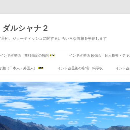
 ダルシャナ２
占星術、ジョーティッシュに関するいろいろな情報を発信します
コ
ン
インド占星術 無料鑑定の感想
インド占星術 勉強会・個人指導・テキ
テ
ン
ツ
オ順（日本人・外国人）
インド占星術の広場 掲示板
インド占
へ
ス
キ
ッ
プ