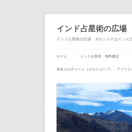
インド占星術の広場
インド占星術の広場 ダルシャナはインド
ホーム
インド占星術 無料鑑定
有名人のチャート（ホロスコープ） アイウエ