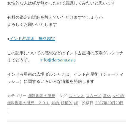
女性的な人は縁が無かったので意識してみたいと思います
有料の鑑定の詳細を教えていただけますでしょうか
よろしくお願いいたします
●
インド占星術 無料鑑定
この記事についての感想などはインド占星術の広場ダルシャナ
までどうぞ。
info@darsana.asia
インド占星術の広場ダルシャナは、インド占星術（ジョーティ
ッシュ）に関するいろいろな情報を発信します
カテゴリー:
無料鑑定の感想
| タグ:
ストレス
,
スムーズ
,
変化
,
女性的
,
無料鑑定の感想 ２９１
,
知的
,
積極的
,
縁
| 投稿日:
2017年10月20日
|