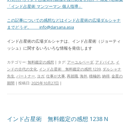
「インド占星術 マンツーマン 個人指導」
この記事についての感想などはインド占星術の広場ダルシャナ
までどうぞ。
info@darsana.asia
インド占星術の広場ダルシャナは、インド占星術（ジョーティ
ッシュ）に関するいろいろな情報を発信します
カテゴリー:
無料鑑定の感想
| タグ:
アーユルベーダ
,
アドバイス
,
イ
ンドの古代の文化
,
インド占星術 無料鑑定の感想 1239
,
ダルシャナ
先生
,
パートナー
,
ヨガ
,
仕事が大事
,
再就職
,
海外
,
積極的
,
納得
,
金星の
期間
| 投稿日:
2025年10月27日
|
インド占星術 無料鑑定の感想 1238 N