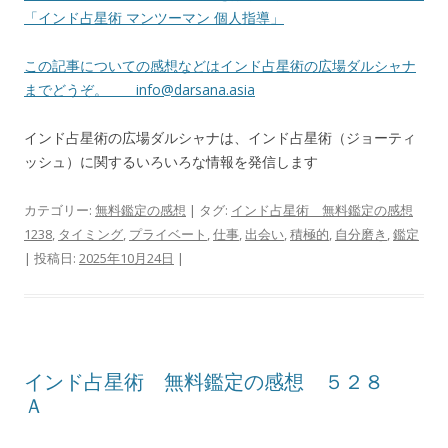
「インド占星術 マンツーマン 個人指導」
この記事についての感想などはインド占星術の広場ダルシャナ
までどうぞ。
info@darsana.asia
インド占星術の広場ダルシャナは、インド占星術（ジョーティ
ッシュ）に関するいろいろな情報を発信します
カテゴリー:
無料鑑定の感想
| タグ:
インド占星術 無料鑑定の感想
1238
,
タイミング
,
プライベート
,
仕事
,
出会い
,
積極的
,
自分磨き
,
鑑定
| 投稿日:
2025年10月24日
|
インド占星術 無料鑑定の感想 ５２８
Ａ