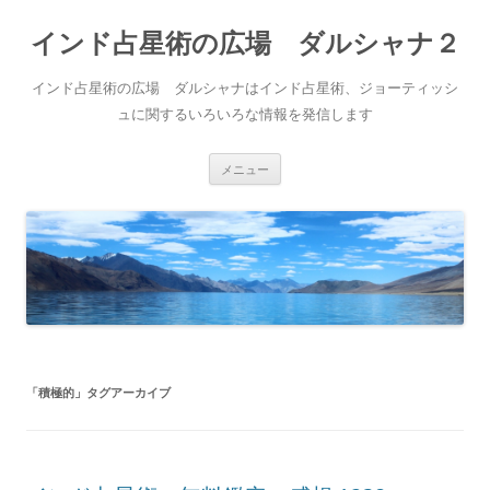
インド占星術の広場 ダルシャナ２
インド占星術の広場 ダルシャナはインド占星術、ジョーティッシ
ュに関するいろいろな情報を発信します
コ
メニュー
ン
テ
ン
ツ
へ
ス
キ
ッ
プ
「
積極的
」タグアーカイブ