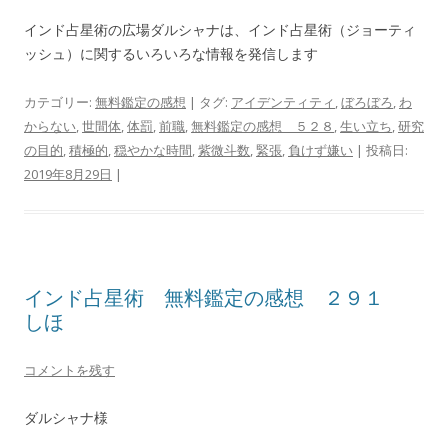
インド占星術の広場ダルシャナは、インド占星術（ジョーティ
ッシュ）に関するいろいろな情報を発信します
カテゴリー:
無料鑑定の感想
| タグ:
アイデンティティ
,
ぼろぼろ
,
わ
からない
,
世間体
,
体罰
,
前職
,
無料鑑定の感想 ５２８
,
生い立ち
,
研究
の目的
,
積極的
,
穏やかな時間
,
紫微斗数
,
緊張
,
負けず嫌い
| 投稿日:
2019年8月29日
|
インド占星術 無料鑑定の感想 ２９１
しほ
コメントを残す
ダルシャナ様