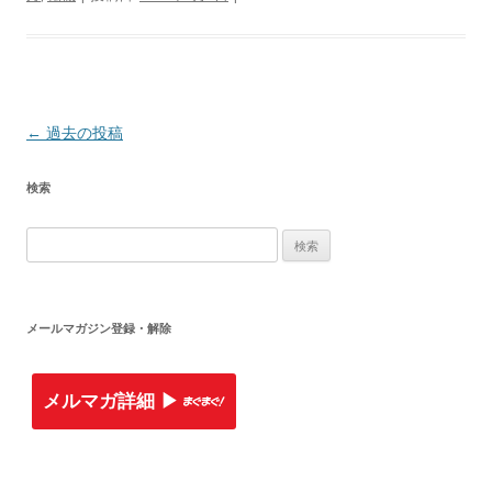
投
←
過去の投稿
稿
検索
ナ
ビ
検
ゲ
索
ー
:
シ
メールマガジン登録・解除
ョ
ン
メルマガ詳細 ▶︎