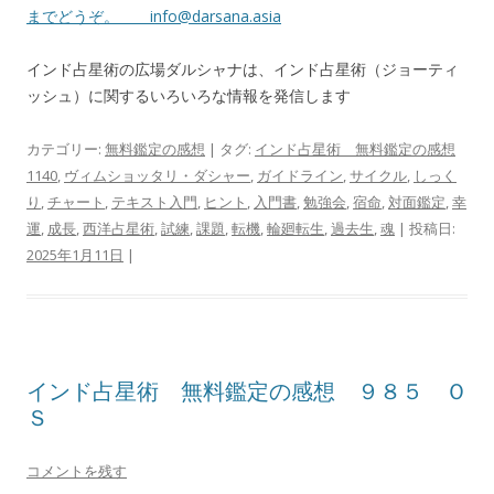
までどうぞ。
info@darsana.asia
インド占星術の広場ダルシャナは、インド占星術（ジョーティ
ッシュ）に関するいろいろな情報を発信します
カテゴリー:
無料鑑定の感想
| タグ:
インド占星術 無料鑑定の感想
1140
,
ヴィムショッタリ・ダシャー
,
ガイドライン
,
サイクル
,
しっく
り
,
チャート
,
テキスト入門
,
ヒント
,
入門書
,
勉強会
,
宿命
,
対面鑑定
,
幸
運
,
成長
,
西洋占星術
,
試練
,
課題
,
転機
,
輪廻転生
,
過去生
,
魂
| 投稿日:
2025年1月11日
|
インド占星術 無料鑑定の感想 ９８５ Ｏ
Ｓ
コメントを残す