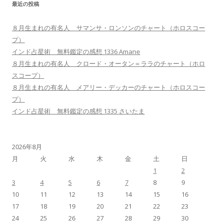
最近の投稿
８月生まれの有名人 サマンサ・ロンソンのチャート（ホロスコー
プ）
インド占星術 無料鑑定の感想 1336 Amane
８月生まれの有名人 クロード・オータン＝ララのチャート（ホロ
スコープ）
８月生まれの有名人 メアリー・デッカーのチャート（ホロスコー
プ）
インド占星術 無料鑑定の感想 1335 さいたま
2026年8月
月
火
水
木
金
土
日
1
2
3
4
5
6
7
8
9
10
11
12
13
14
15
16
17
18
19
20
21
22
23
24
25
26
27
28
29
30