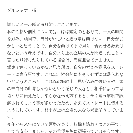
ダルシャナ 様
詳しいメール鑑定有り難うございます。
私の性格や個性については、ほぼ鑑定のとおりで、一人の時間
を好み、頑固で、自分が正しいと思う事は曲げない、自分がお
かしいと思うことで、自分を曲げてまで周りに合わせる必要は
ないという考えです。自分より上の立場の人が間違ったことを
言ったり行ったりしている場合は、尚更迎合できません。
鑑定で違っているかなと思う所は、自分の考えや意見をストレ
ートに言う事です。これは、性分的にもそうせずには居られな
いというところと、これ迄の経験上、思い込みの強い人や、頭
の中自分の世界しかないという感じの人なと、相手によっては
遠回りに伝えたり、柔らかな伝え方すると、全く違う解釈で誤
解されてしまう事が多かったため、あえてストレートに伝える
ようにしています。相手が上の立場の人なら尚更そうしていま
す。
今年から来年にかけて運勢が良く、転機も訪れそつとの事で、
とても安心しました。その希望を胸に頑張っていけそうです。