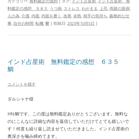
カテゴリー:
無料鑑定の感想
| タグ:
インド占星術
,
インド占星術 無
料鑑定の感想 ９８５
,
うつ病
,
ストレス
,
わがまま
,
上司
,
両親の面倒
,
人の為
,
介護
,
内面
,
内面を磨く
,
改善
,
未熟
,
相手の気持ち
,
義務的な仕
事
,
自分の時間
,
転機
,
鬱
| 投稿日:
2023年10月5日
|
インド占星術 無料鑑定の感想 ６３５
鯛
コメントを残す
ダルシャナ様
HN:鯛です。この度は無料鑑定ありがとうございます。無料な
のにこんなに詳細な内容を返信していただけてとても嬉しいで
す！何度も繰り返し読ませていただきました。インド占星術の
奥深さを噛み締めてます。