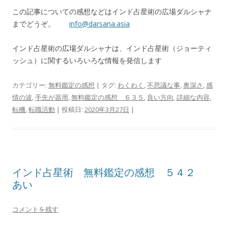
この記事についての感想などはインド占星術の広場ダルシャナ
までどうぞ。
info@darsana.asia
インド占星術の広場ダルシャナは、インド占星術（ジョーティ
ッシュ）に関するいろいろな情報を発信します
カテゴリー:
無料鑑定の感想
| タグ:
わくわく
,
不思議な事
,
奥深さ
,
感
情の波
,
手先が器用
,
無料鑑定の感想 ６３５
,
良い方向
,
詳細な内容
,
転機
,
転職活動
| 投稿日:
2020年3月27日
|
インド占星術 無料鑑定の感想 ５４２
あい
コメントを残す