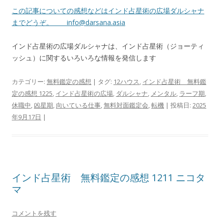
この記事についての感想などはインド占星術の広場ダルシャナ
までどうぞ。
info@darsana.asia
インド占星術の広場ダルシャナは、インド占星術（ジョーティ
ッシュ）に関するいろいろな情報を発信します
カテゴリー:
無料鑑定の感想
| タグ:
12ハウス
,
インド占星術 無料鑑
定の感想 1225
,
インド占星術の広場
,
ダルシャナ
,
メンタル
,
ラーフ期
,
休職中
,
凶星期
,
向いている仕事
,
無料対面鑑定会
,
転機
| 投稿日:
2025
年9月17日
|
インド占星術 無料鑑定の感想 1211 ニコタ
マ
コメントを残す