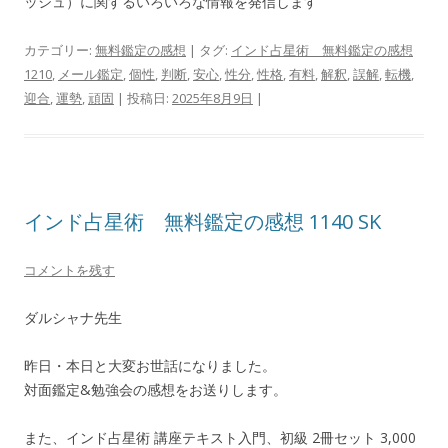
ッシュ）に関するいろいろな情報を発信します
カテゴリー:
無料鑑定の感想
| タグ:
インド占星術 無料鑑定の感想
1210
,
メール鑑定
,
個性
,
判断
,
安心
,
性分
,
性格
,
有料
,
解釈
,
誤解
,
転機
,
迎合
,
運勢
,
頑固
| 投稿日:
2025年8月9日
|
インド占星術 無料鑑定の感想 1140 SK
コメントを残す
ダルシャナ先生
昨日・本日と大変お世話になりました。
対面鑑定&勉強会の感想をお送りします。
また、インド占星術 講座テキスト入門、初級 2冊セット 3,000