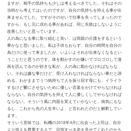
ますが、相手の気持ちも少しは考えるべきでした。それはその
当時から考えてはいたのですが、自分の気持ちを抑える事が出
来ませんでした。ですがそのせいで仕事を失ってしまったので
すから、もし元に戻れる事があれば、同じ失敗はしないように
改善したいと思っています。
人の為になる事に取り組むと良い、は両親の介護をするという
事かなと思いました。私は子供もおらず、自分の時間を自分の
為だけに使って来ましたが、いよいよそれが出来なくなるとい
うことだと思うのです。体を動かすのが嫌いでゴロゴロして漫
画を読んでるのが好きな私が、人の為に動かなければならな
い。それは嫌な事だけど、受け入れなければならない事だと諦
める。わがままでうつ病持ちで人を振り回す母にも、イライラ
するけど鬱にさせないために優しい言葉をかけてやらなければ
ならない。自分の気持ちを抑えて人に優しくしてやらなければ
ならない。そういう風に内面を変えていかないと、病気にもな
るし、これから先の人生辛いよ、と言われたのだと解釈してい
ます。
そういう意味では、転機の2018年4月に出会った上司は、自分
より他人を尊重する人で、目指すべき姿を見せてくれたのかも