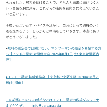
られました。努力を続けることで、きちんと結果に結びつくと
いう言葉を胸に刻み、これからの進路を前向きに考えていきた
いと思います。
今後いただいたアドバイスを活かし、自分にとって納得のいく
道を進めるよう、しっかりと準備をしていきます。本当にあり
がとうございました。
●
無料の鑑定会では聞けない、マンツーマンの鑑定を希望する方
へ【インド占星術 対面鑑定会 2026年8月1日(土) 東京都港区赤
坂】
●
インド占星術 無料勉強会 【東京都中央区京橋 2026年08月29
日(土)開催】
この記事についての感想などはインド占星術の広場ダルシャナ
までどうぞ。
info@darsana.asia