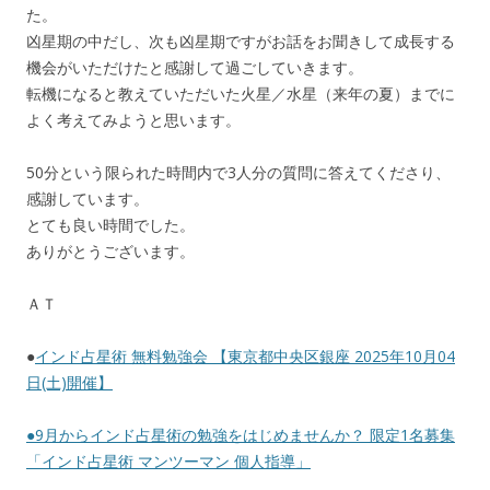
た。
凶星期の中だし、次も凶星期ですがお話をお聞きして成長する
機会がいただけたと感謝して過ごしていきます。
転機になると教えていただいた火星／水星（来年の夏）までに
よく考えてみようと思います。
50分という限られた時間内で3人分の質問に答えてくださり、
感謝しています。
とても良い時間でした。
ありがとうございます。
ＡＴ
●
インド占星術 無料勉強会 【東京都中央区銀座 2025年10月04
日(土)開催】
●
9月からインド占星術の勉強をはじめませんか？ 限定1名募集
「インド占星術 マンツーマン 個人指導」