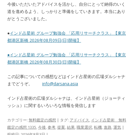
今後いただいたアドバイスを活かし、自分にとって納得のいく
道を進めるよう、しっかりと準備をしていきます。本当にあり
がとうございました。
●
インド占星術 グループ勉強会 「応用リサーチクラス」【東京
都港区新橋 2026年08月09日(日)開催】
●
インド占星術 グループ勉強会 「応用リサーチクラス」【東京
都港区新橋 2026年08月30日(日)開催】
この記事についての感想などはインド占星術の広場ダルシャナ
までどうぞ。
info@darsana.asia
インド占星術の広場ダルシャナは、インド占星術（ジョーティ
ッシュ）に関するいろいろな情報を発信します
カテゴリー:
無料鑑定の感想
| タグ:
アドバイス
,
インド占星術 無料
鑑定の感想 1335
,
今後
,
参考
,
提案
,
結果
,
職業選択
,
転機
,
進路
,
運気
|
投稿日:
2026年8月3日
|