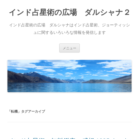
インド占星術の広場 ダルシャナ２
インド占星術の広場 ダルシャナはインド占星術、ジョーティッシ
ュに関するいろいろな情報を発信します
コ
メニュー
ン
テ
ン
ツ
へ
ス
キ
ッ
プ
「
転機
」タグアーカイブ