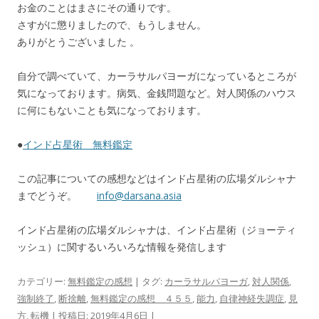
お金のことはまさにその通りです。
さすがに懲りましたので、もうしません。
ありがとうございました 。
自分で調べていて、カーラサルパヨーガになっているところが
気になっております。病気、金銭問題など。対人関係のハウス
に何にもないことも気になっております。
●
インド占星術 無料鑑定
この記事についての感想などはインド占星術の広場ダルシャナ
までどうぞ。
info@darsana.asia
インド占星術の広場ダルシャナは、インド占星術（ジョーティ
ッシュ）に関するいろいろな情報を発信します
カテゴリー:
無料鑑定の感想
| タグ:
カーラサルパヨーガ
,
対人関係
,
強制終了
,
断捨離
,
無料鑑定の感想 ４５５
,
能力
,
自律神経失調症
,
見
方
,
転機
| 投稿日:
2019年4月6日
|