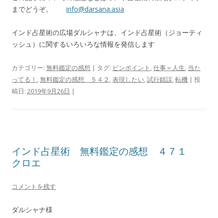
までどうぞ。
info@darsana.asia
インド占星術の広場ダルシャナは、インド占星術（ジョーティ
ッシュ）に関するいろいろな情報を発信します
カテゴリー:
無料鑑定の感想
| タグ:
ピンポイント
,
仕事＝人生
,
当た
ってる！
,
無料鑑定の感想 ５４２
,
表現したい
,
試行錯誤
,
転機
| 投
稿日:
2019年9月26日
|
インド占星術 無料鑑定の感想 ４７１
クロエ
コメントを残す
ダルシャナ様