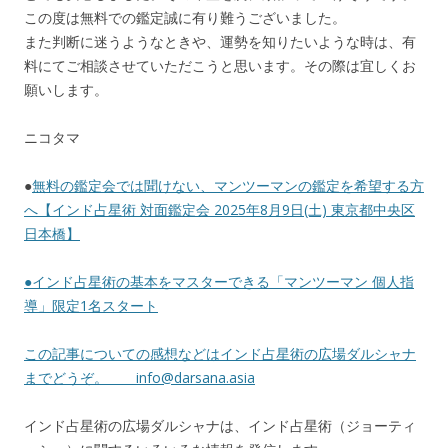
この度は無料での鑑定誠に有り難うございました。
また判断に迷うようなときや、運勢を知りたいような時は、有
料にてご相談させていただこうと思います。その際は宜しくお
願いします。
ニコタマ
●
無料の鑑定会では聞けない、マンツーマンの鑑定を希望する方
へ【インド占星術 対面鑑定会 2025年8月9日(土) 東京都中央区
日本橋】
●
インド占星術の基本をマスターできる「マンツーマン 個人指
導」限定1名スタート
この記事についての感想などはインド占星術の広場ダルシャナ
までどうぞ。
info@darsana.asia
インド占星術の広場ダルシャナは、インド占星術（ジョーティ