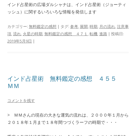
インド占星術の広場ダルシャナは、インド占星術（ジョーティ
ッシュ）に関するいろいろな情報を発信します
カテゴリー:
無料鑑定の感想
| タグ:
参考
,
展開
,
時期
,
月の流れ
,
注意事
項
,
流れ
,
火星の時期
,
無料鑑定の感想 ４７１
,
転機
,
進路
| 投稿日:
2019年5月9日
|
インド占星術 無料鑑定の感想 ４５５
ＭＭ
コメントを残す
> ＭＭさんの現在の大きな運気の流れは、２０００年１月から
２０１８年１月まで１８年間つづくラーフの時期で・・・