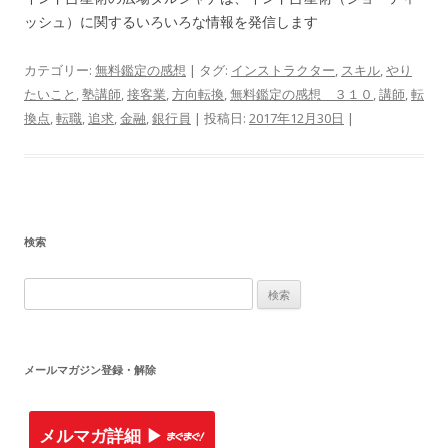
ッシュ）に関するいろいろな情報を発信します
カテゴリー:
無料鑑定の感想
| タグ:
インストラクター
,
スキル
,
やり
たいこと
,
塾講師
,
接客業
,
方向転換
,
無料鑑定の感想 ３１０
,
講師
,
転
換点
,
転職
,
追求
,
金融
,
銀行員
| 投稿日:
2017年12月30日
|
検索
検
索
:
メールマガジン登録・解除
メルマガ詳細 ▶︎