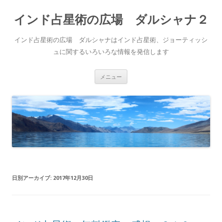
インド占星術の広場 ダルシャナ２
インド占星術の広場 ダルシャナはインド占星術、ジョーティッシ
ュに関するいろいろな情報を発信します
コ
メニュー
ン
テ
ン
ツ
へ
ス
キ
ッ
プ
日別アーカイブ:
2017年12月30日