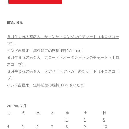
最近の投稿
８月生まれの有名人 サマンサ・ロンソンのチャート（ホロスコー
プ）
インド占星術 無料鑑定の感想 1336 Amane
８月生まれの有名人 クロード・オータン＝ララのチャート（ホロ
スコープ）
８月生まれの有名人 メアリー・デッカーのチャート（ホロスコー
プ）
インド占星術 無料鑑定の感想 1335 さいたま
2017年12月
月
火
水
木
金
土
日
1
2
3
4
5
6
7
8
9
10