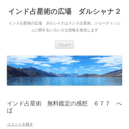
インド占星術の広場 ダルシャナ２
インド占星術の広場 ダルシャナはインド占星術、ジョーティッシ
ュに関するいろいろな情報を発信します
コ
メニュー
ン
テ
ン
ツ
へ
ス
キ
ッ
プ
インド占星術 無料鑑定の感想 ６７７ へ
ば
コメントを残す