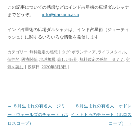
この記事についての感想などはインド占星術の広場ダルシャナ
までどうぞ。
info@darsana.asia
インド占星術の広場ダルシャナは、インド占星術（ジョーティ
ッシュ）に関するいろいろな情報を発信します
カテゴリー:
無料鑑定の感想
| タグ:
ボランティア
,
ライフスタイル
,
個性的
,
医療関係
,
地球規模
,
悲しい時期
,
無料鑑定の感想 ６７７
,
空
気を読む
| 投稿日:
2020年8月8日
|
投
←
８月生まれの有名人 ジミ
８月生まれの有名人 オドレ
稿
ー・ウェールズのチャート（ホ
イ・トトゥのチャート（ホロス
ナ
ロスコープ）
コープ）
→
ビ