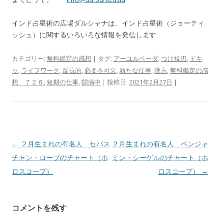
インド占星術の広場ダルシャナは、インド占星術（ジョーティ
ッシュ）に関するいろいろな情報を発信します
カテゴリー:
無料鑑定の感想
| タグ:
アーユルベーダ
,
つけ焼刃
,
ドキ
ッ
,
ライフワーク
,
反抗的
,
必要不可欠
,
新たな仕事
,
漢方
,
無料鑑定の感
想 ７２６
,
短期の仕事
,
闘病中
| 投稿日:
2021年2月27日
|
投
←
２月生まれの有名人 セバス
２月生まれの有名人 ベンジャ
稿
チャン・ローブのチャート（ホ
ミン・シーゲルのチャート（ホ
ナ
ロスコープ）
ロスコープ）
→
ビ
ゲ
コメントを残す
ー