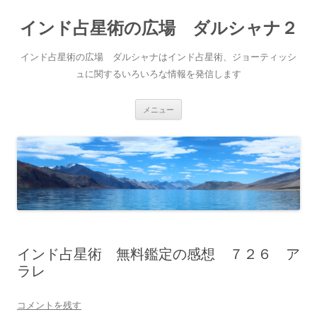
インド占星術の広場 ダルシャナ２
インド占星術の広場 ダルシャナはインド占星術、ジョーティッシ
ュに関するいろいろな情報を発信します
コ
メニュー
ン
テ
ン
ツ
へ
ス
キ
ッ
プ
インド占星術 無料鑑定の感想 ７２６ ア
ラレ
コメントを残す