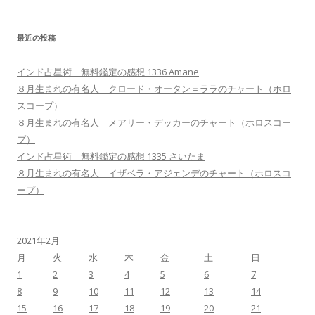
最近の投稿
インド占星術 無料鑑定の感想 1336 Amane
８月生まれの有名人 クロード・オータン＝ララのチャート（ホロ
スコープ）
８月生まれの有名人 メアリー・デッカーのチャート（ホロスコー
プ）
インド占星術 無料鑑定の感想 1335 さいたま
８月生まれの有名人 イザベラ・アジェンデのチャート（ホロスコ
ープ）
2021年2月
月
火
水
木
金
土
日
1
2
3
4
5
6
7
8
9
10
11
12
13
14
15
16
17
18
19
20
21