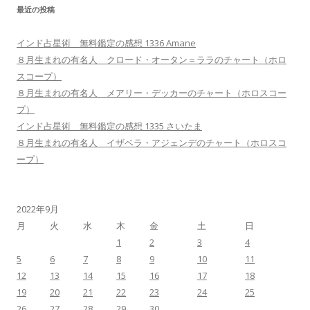
最近の投稿
インド占星術 無料鑑定の感想 1336 Amane
８月生まれの有名人 クロード・オータン＝ララのチャート（ホロ
スコープ）
８月生まれの有名人 メアリー・デッカーのチャート（ホロスコー
プ）
インド占星術 無料鑑定の感想 1335 さいたま
８月生まれの有名人 イザベラ・アジェンデのチャート（ホロスコ
ープ）
2022年9月
月
火
水
木
金
土
日
1
2
3
4
5
6
7
8
9
10
11
12
13
14
15
16
17
18
19
20
21
22
23
24
25
26
27
28
29
30