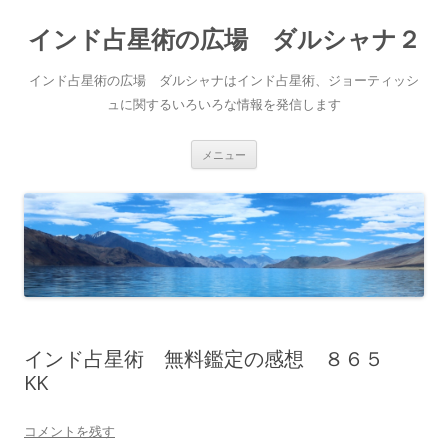
インド占星術の広場 ダルシャナ２
インド占星術の広場 ダルシャナはインド占星術、ジョーティッシ
ュに関するいろいろな情報を発信します
コ
メニュー
ン
テ
ン
ツ
へ
ス
キ
ッ
プ
インド占星術 無料鑑定の感想 ８６５
KK
コメントを残す