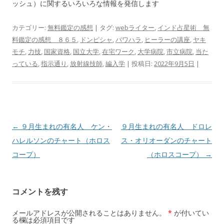
ッシュ）に関するいろいろな情報を発信します
カテゴリー:
無料鑑定の感想
| タグ:
webライター
,
インド占星術 無
料鑑定の感想 ８６５
,
ドンピシャ
,
パワハラ
,
ヒーラーの講座
,
ヤキ
モチ
,
力技
,
国家資格
,
国立大学
,
在宅ワーク
,
大学病院
,
市立病院
,
当た
っている
,
指示通り
,
放射線技師
,
編入学
| 投稿日:
2022年9月5日
|
投
←
９月生まれの有名人 ケン・
９月生まれの有名人 ドロレ
稿
ハレルソンのチャート（ホロス
ス・オリオーダンのチャート
ナ
コープ）
（ホロスコープ）
→
ビ
ゲ
コメントを残す
ー
シ
メールアドレスが公開されることはありません。
*
が付いてい
る欄は必須項目です