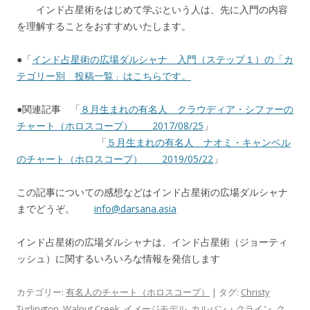
インド占星術をはじめて学ぶという人は、先に入門の内容
を理解することをおすすめいたします。
●「
インド占星術の広場ダルシャナ 入門（ステップ１）の「カ
テゴリー別 投稿一覧」はこちらです。
●関連記事 「
８月生まれの有名人 クラウディア・シファーの
チャート（ホロスコープ） 2017/08/25
」
「
５月生まれの有名人 ナオミ・キャンベル
のチャート（ホロスコープ） 2019/05/22
」
この記事についての感想などはインド占星術の広場ダルシャナ
までどうぞ。
info@darsana.asia
インド占星術の広場ダルシャナは、インド占星術（ジョーティ
ッシュ）に関するいろいろな情報を発信します
カテゴリー:
有名人のチャート（ホロスコープ）
| タグ:
Christy
Turlington
,
Walnut Creek
,
イメージモデル
,
カルバン・クライン
,
ク