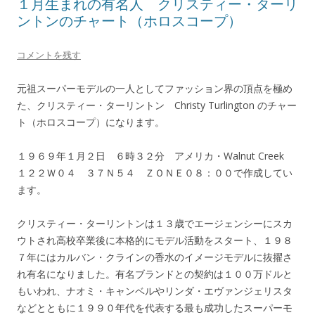
１月生まれの有名人 クリスティー・ターリ
ントンのチャート（ホロスコープ）
コメントを残す
元祖スーパーモデルの一人としてファッション界の頂点を極め
た、クリスティー・ターリントン Christy Turlington のチャー
ト（ホロスコープ）になります。
１９６９年１月２日 ６時３２分 アメリカ・Walnut Creek
１２２Ｗ０４ ３７Ｎ５４ ＺＯＮＥ０８：００で作成してい
ます。
クリスティー・ターリントンは１３歳でエージェンシーにスカ
ウトされ高校卒業後に本格的にモデル活動をスタート、１９８
７年にはカルバン・クラインの香水のイメージモデルに抜擢さ
れ有名になりました。有名ブランドとの契約は１００万ドルと
もいわれ、ナオミ・キャンベルやリンダ・エヴァンジェリスタ
などとともに１９９０年代を代表する最も成功したスーパーモ