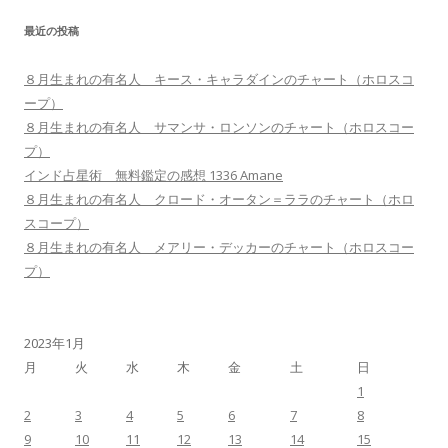
最近の投稿
８月生まれの有名人 キース・キャラダインのチャート（ホロスコ
ープ）
８月生まれの有名人 サマンサ・ロンソンのチャート（ホロスコー
プ）
インド占星術 無料鑑定の感想 1336 Amane
８月生まれの有名人 クロード・オータン＝ララのチャート（ホロ
スコープ）
８月生まれの有名人 メアリー・デッカーのチャート（ホロスコー
プ）
2023年1月
月
火
水
木
金
土
日
1
2
3
4
5
6
7
8
9
10
11
12
13
14
15