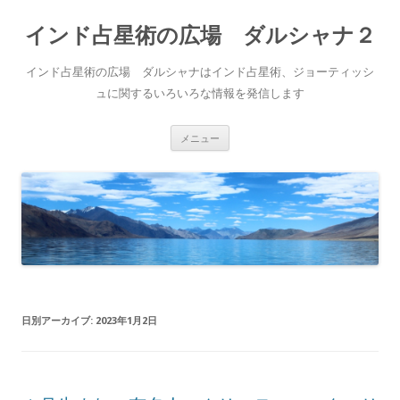
インド占星術の広場 ダルシャナ２
インド占星術の広場 ダルシャナはインド占星術、ジョーティッシ
ュに関するいろいろな情報を発信します
コ
メニュー
ン
テ
ン
ツ
へ
ス
キ
ッ
プ
日別アーカイブ:
2023年1月2日