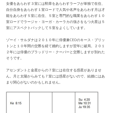
女優をあらわす３室には勲章をあらわすラーフが単独で在住、
自分自身をあらわす１室ロードで人気や名声をあらわす月は才
能をあらわす５室に在住、５室と専門的な職業をあらわす１０
室ロードでラージャ・ヨーガ・カーラカの強さをもつ火星は５
室にアスペクトバックして５室をよくしています。
ゾーイ・サルダナは２０１０年に俳優兼CEOのキース・ブリッ
トンと１０年間の交際を経て婚約しますが翌年に破局。２０１
２年には俳優のブラッドリー・クーパーと交際しますが別れた
そうです。
アセンダントと金星からの７室には在住する惑星がありませ
ん。月と太陽からみても７室には惑星がないので、結婚にはあ
まり関心がないのかもしれません。