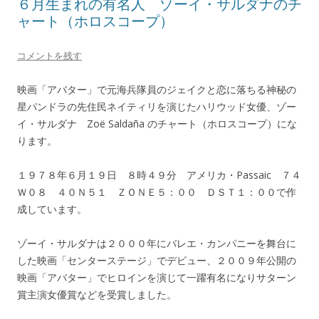
６月生まれの有名人 ゾーイ・サルダナのチ
ャート（ホロスコープ）
コメントを残す
映画「アバター」で元海兵隊員のジェイクと恋に落ちる神秘の
星パンドラの先住民ネイティリを演じたハリウッド女優、ゾー
イ・サルダナ Zoë Saldaña のチャート（ホロスコープ）にな
ります。
１９７８年６月１９日 ８時４９分 アメリカ・Passaic ７４
Ｗ０８ ４０Ｎ５１ ＺＯＮＥ５：００ ＤＳＴ１：００で作
成しています。
ゾーイ・サルダナは２０００年にバレエ・カンパニーを舞台に
した映画「センターステージ」でデビュー、２００９年公開の
映画「アバター」でヒロインを演じて一躍有名になりサターン
賞主演女優賞などを受賞しました。