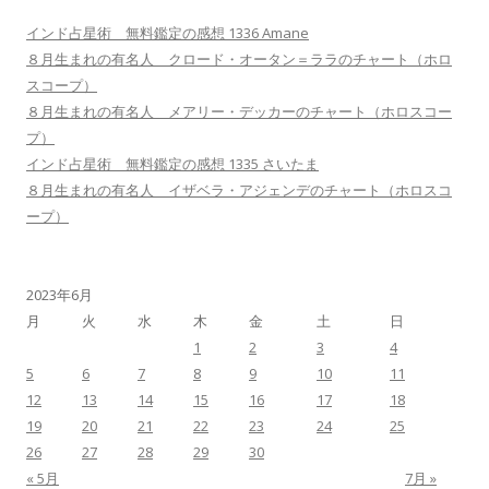
インド占星術 無料鑑定の感想 1336 Amane
８月生まれの有名人 クロード・オータン＝ララのチャート（ホロ
スコープ）
８月生まれの有名人 メアリー・デッカーのチャート（ホロスコー
プ）
インド占星術 無料鑑定の感想 1335 さいたま
８月生まれの有名人 イザベラ・アジェンデのチャート（ホロスコ
ープ）
2023年6月
月
火
水
木
金
土
日
1
2
3
4
5
6
7
8
9
10
11
12
13
14
15
16
17
18
19
20
21
22
23
24
25
26
27
28
29
30
« 5月
7月 »