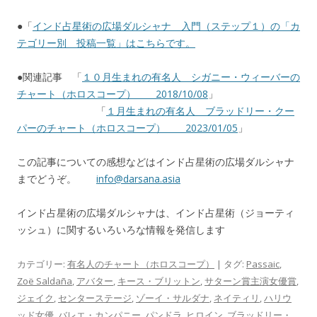
●「
インド占星術の広場ダルシャナ 入門（ステップ１）の「カ
テゴリー別 投稿一覧」はこちらです。
●関連記事 「
１０月生まれの有名人 シガニー・ウィーバーの
チャート（ホロスコープ） 2018/10/08
」
「
１月生まれの有名人 ブラッドリー・クー
パーのチャート（ホロスコープ） 2023/01/05
」
この記事についての感想などはインド占星術の広場ダルシャナ
までどうぞ。
info@darsana.asia
インド占星術の広場ダルシャナは、インド占星術（ジョーティ
ッシュ）に関するいろいろな情報を発信します
カテゴリー:
有名人のチャート（ホロスコープ）
| タグ:
Passaic
,
Zoë Saldaña
,
アバター
,
キース・ブリットン
,
サターン賞主演女優賞
,
ジェイク
,
センターステージ
,
ゾーイ・サルダナ
,
ネイティリ
,
ハリウ
ッド女優
,
バレエ・カンパニー
,
パンドラ
,
ヒロイン
,
ブラッドリー・