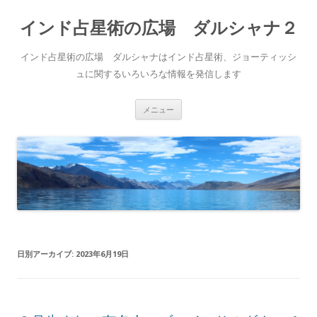
インド占星術の広場 ダルシャナ２
インド占星術の広場 ダルシャナはインド占星術、ジョーティッシ
ュに関するいろいろな情報を発信します
コ
メニュー
ン
テ
ン
ツ
へ
ス
キ
ッ
プ
日別アーカイブ:
2023年6月19日