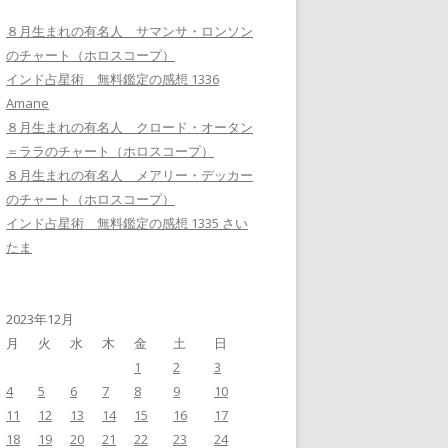
８月生まれの有名人 サマンサ・ロンソン
のチャート（ホロスコープ）
インド占星術 無料鑑定の感想 1336
Amane
８月生まれの有名人 クロード・オータン
＝ララのチャート（ホロスコープ）
８月生まれの有名人 メアリー・デッカー
のチャート（ホロスコープ）
インド占星術 無料鑑定の感想 1335 さい
たま
2023年12月
月
火
水
木
金
土
日
1
2
3
4
5
6
7
8
9
10
11
12
13
14
15
16
17
18
19
20
21
22
23
24