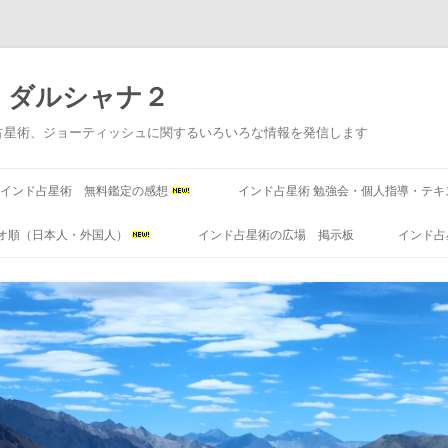
 ダルシャナ２
占星術、ジョーティッシュに関するいろいろな情報を発信します
コ
ン
インド占星術 無料鑑定の感想
インド占星術 勉強会・個人指導・テキ
テ
ン
ツ
オ順（日本人・外国人）
インド占星術の広場 掲示板
インド占
へ
ス
キ
ッ
プ