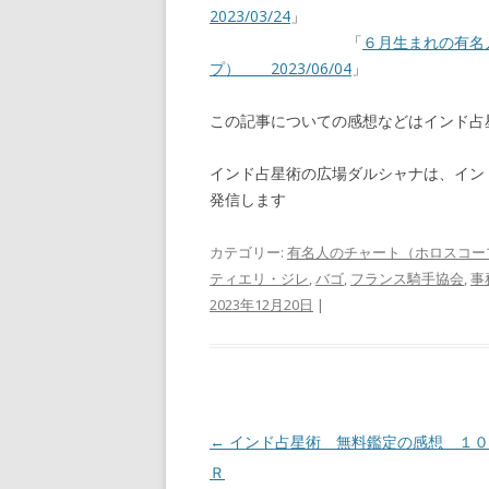
2023/03/24
」
「
６月生まれの有名
プ） 2023/06/04
」
この記事についての感想などはインド
インド占星術の広場ダルシャナは、イン
発信します
カテゴリー:
有名人のチャート（ホロスコー
ティエリ・ジレ
,
バゴ
,
フランス騎手協会
,
事
2023年12月20日
|
投
←
インド占星術 無料鑑定の感想 １０
稿
Ｒ