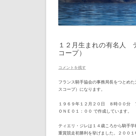
１２月生まれの有名人 
コープ）
コメントを残す
フランス騎手協会の事務局長をつとめた元騎手
スコープ）になります。
１９６９年１２月２０日 ８時００分 フランス
ＯＮＥ０１：００ で作成しています。
ティエリ・ジレは１４歳ころから騎手学
重賞競走初勝利を挙げました。２００１