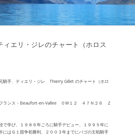
ティエリ・ジレのチャート（ホロス
、ティエリ・ジレ Thierry Gillet のチャート（ホロ
・Beaufort-en-Vallee ０W１２ ４７Ｎ２６ Ｚ
校で学び、１９８６年ごろに騎手デビュー、１９９５年に
年にはＧ１競争初勝利、２００３年までにバゴの主戦騎手