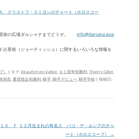
人 クリストフ・スミヨンのチャート（ホロスコー
占星術の広場ダルシャナまでどうぞ。
info@darsana.asia
ド占星術（ジョーティッシュ）に関するいろいろな情報を
プ）
| タグ:
Beaufort-en-Vallee
,
Ｇ１競争初勝利
,
Thierry Gillet
,
務局長
,
重賞競走初勝利
,
騎手
,
騎手デビュー
,
騎手学校
| 投稿日:
１０ Ｆ
１２月生まれの有名人 パコ・デ・ルシアのチャ
ート（ホロスコープ）
→