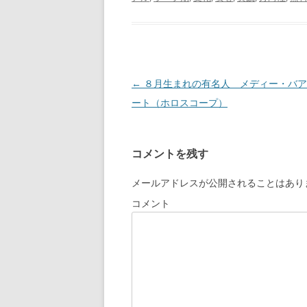
投
←
８月生まれの有名人 メディー・バア
稿
ート（ホロスコープ）
ナ
ビ
コメントを残す
ゲ
ー
メールアドレスが公開されることはあり
シ
コメント
ョ
ン