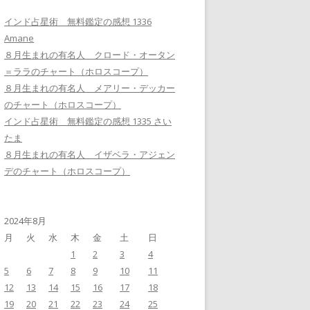
インド占星術 無料鑑定の感想 1336
Amane
８月生まれの有名人 クロード・オータン
＝ララのチャート（ホロスコープ）
８月生まれの有名人 メアリー・デッカー
のチャート（ホロスコープ）
インド占星術 無料鑑定の感想 1335 さい
たま
８月生まれの有名人 イザベラ・アジェン
デのチャート（ホロスコープ）
2024年8月
月
火
水
木
金
土
日
1
2
3
4
5
6
7
8
9
10
11
12
13
14
15
16
17
18
19
20
21
22
23
24
25