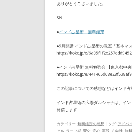
ありがとうございました。
SN
●
インド占星術 無料鑑定
●9月開講 インド占星術の教室「基本マ
https://kokc.jp/e/6a85f1f2e257ddd945
●インド占星術 無料勉強会 【東京都中央区銀
https://kokc.jp/e/441465d68e28f538a
この記事についての感想などはインド
インド占星術の広場ダルシャナは、イン
発信します
カテゴリー:
無料鑑定の感想
| タグ:
アドバ
アル
,
ラーフ期
,
変化
,
安心
,
実践
,
方向性
,
無