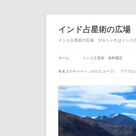
インド占星術の広場
インド占星術の広場 ダルシャナはインド
ホーム
インド占星術 無料鑑定
有名人のチャート（ホロスコープ） アイウエ