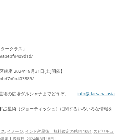
スタークラス」
29abebf9409d1d/
座 2024年8月31日(土)開催】
f9bbd7b0b403885/
占星術の広場ダルシャナまでどうぞ。
info@darsana.asia
ド占星術（ジョーティッシュ）に関するいろいろな情報を
イス
,
イメージ
,
インド占星術 無料鑑定の感想 1091
,
スピリチュ
料鑑定
| 投稿日:
2024年8月18日
|