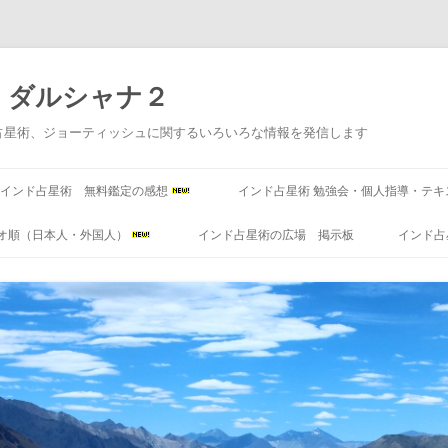
 ダルシャナ２
占星術、ジョーティッシュに関するいろいろな情報を発信します
コ
ン
インド占星術 無料鑑定の感想
インド占星術 勉強会・個人指導・テキ
テ
ン
ツ
オ順（日本人・外国人）
インド占星術の広場 掲示板
インド占
へ
ス
キ
ッ
プ