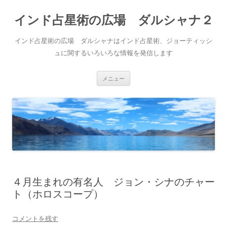
インド占星術の広場 ダルシャナ２
インド占星術の広場 ダルシャナはインド占星術、ジョーティッシ
ュに関するいろいろな情報を発信します
コ
メニュー
ン
テ
ン
ツ
へ
ス
キ
ッ
プ
４月生まれの有名人 ジョン・シナのチャー
ト（ホロスコープ）
コメントを残す