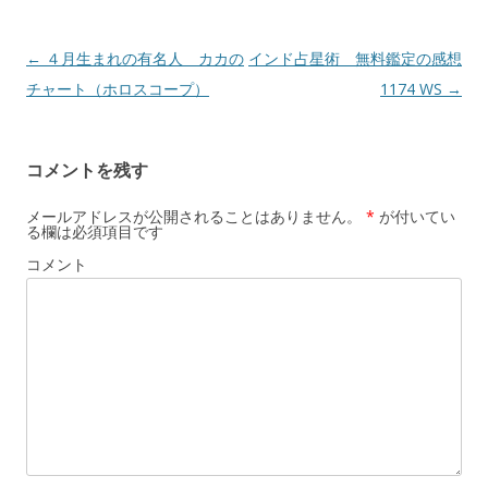
投
←
４月生まれの有名人 カカの
インド占星術 無料鑑定の感想
稿
チャート（ホロスコープ）
1174 WS
→
ナ
ビ
コメントを残す
ゲ
ー
メールアドレスが公開されることはありません。
*
が付いてい
る欄は必須項目です
シ
コメント
ョ
ン