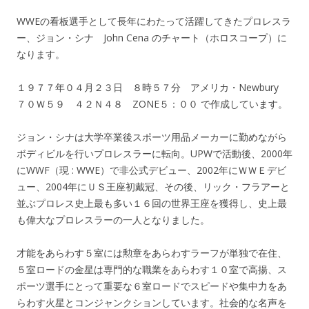
WWEの看板選手として長年にわたって活躍してきたプロレスラ
ー、ジョン・シナ John Cena のチャート（ホロスコープ）に
なります。
１９７７年０４月２３日 ８時５７分 アメリカ・Newbury
７０Ｗ５９ ４２Ｎ４８ ZONE５：００ で作成しています。
ジョン・シナは大学卒業後スポーツ用品メーカーに勤めながら
ボディビルを行いプロレスラーに転向。UPWで活動後、2000年
にWWF（現 : WWE）で非公式デビュー、2002年にＷＷＥデビ
ュー、2004年にＵＳ王座初戴冠、その後、リック・フラアーと
並ぶプロレス史上最も多い１６回の世界王座を獲得し、史上最
も偉大なプロレスラーの一人となりました。
才能をあらわす５室には勲章をあらわすラーフが単独で在住、
５室ロードの金星は専門的な職業をあらわす１０室で高揚、ス
ポーツ選手にとって重要な６室ロードでスピードや集中力をあ
らわす火星とコンジャンクションしています。社会的な名声を