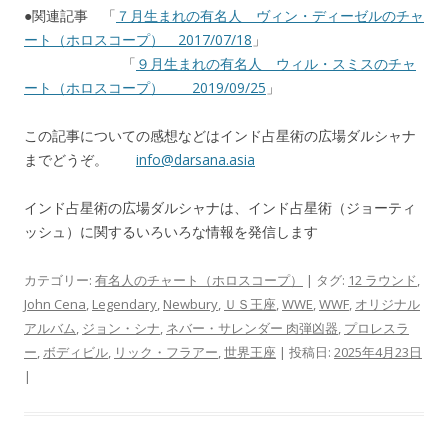
●関連記事 「
７月生まれの有名人 ヴィン・ディーゼルのチャ
ート（ホロスコープ） 2017/07/18
」
「
９月生まれの有名人 ウィル・スミスのチャ
ート（ホロスコープ） 2019/09/25
」
この記事についての感想などはインド占星術の広場ダルシャナ
までどうぞ。
info@darsana.asia
インド占星術の広場ダルシャナは、インド占星術（ジョーティ
ッシュ）に関するいろいろな情報を発信します
カテゴリー:
有名人のチャート（ホロスコープ）
| タグ:
12 ラウンド
,
John Cena
,
Legendary
,
Newbury
,
ＵＳ王座
,
WWE
,
WWF
,
オリジナル
アルバム
,
ジョン・シナ
,
ネバー・サレンダー 肉弾凶器
,
プロレスラ
ー
,
ボディビル
,
リック・フラアー
,
世界王座
| 投稿日:
2025年4月23日
|