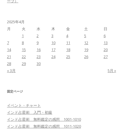
ープ）
2025年4月
月
火
水
木
金
土
日
1
2
3
4
5
6
7
8
9
10
11
12
13
14
15
16
17
18
19
20
21
22
23
24
25
26
27
28
29
30
« 3月
5月 »
固定ページ
イベント・チャート
インド占星術 入門・初級
インド占星術 無料鑑定の感想 1001-1010
インド占星術 無料鑑定の感想 1011-1020