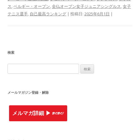
ス
,
ベルギー・オープン
,
全仏オープン女子ジュニアシングルス
,
女子
テニス選手
,
自己最高ランキング
| 投稿日:
2025年6月1日
|
検索
検
索
:
メールマガジン登録・解除
メルマガ詳細 ▶︎