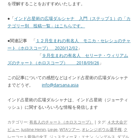
を理解することをおすすめいたします。
●「
インド占星術の広場ダルシャナ 入門（ステップ１）の「カ
テゴリー別 投稿一覧」はこちらです。
●関連記事 「
１２月生まれの有名人 モニカ・セレシュのチャ
ート（ホロスコープ） 2020/12/02
」
「
９月生まれの有名人 セリーナ・ウィリアム
ズのチャート（ホロスコープ） 2018/09/26
」
この記事についての感想などはインド占星術の広場ダルシャナ
までどうぞ。
info@darsana.asia
インド占星術の広場ダルシャナは、インド占星術（ジョーティ
ッシュ）に関するいろいろな情報を発信します
カテゴリー:
有名人のチャート（ホロスコープ）
| タグ:
４大大会デ
ビュー
,
Justine Henin
,
Liege
,
WTAツアー
,
オレンジボウル選手権
,
ク
レーコート最強の女王
,
ジュスティーヌ・エナン
,
シングルス
,
ダブル