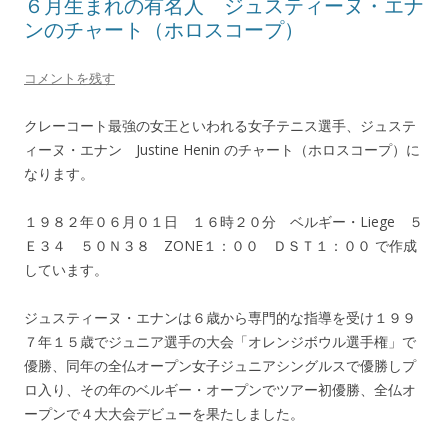
６月生まれの有名人 ジュスティーヌ・エナ
ンのチャート（ホロスコープ）
コメントを残す
クレーコート最強の女王といわれる女子テニス選手、ジュステ
ィーヌ・エナン Justine Henin のチャート（ホロスコープ）に
なります。
１９８２年０６月０１日 １６時２０分 ベルギー・Liege ５
Ｅ３４ ５０Ｎ３８ ZONE１：００ ＤＳＴ１：００ で作成
しています。
ジュスティーヌ・エナンは６歳から専門的な指導を受け１９９
７年１５歳でジュニア選手の大会「オレンジボウル選手権」で
優勝、同年の全仏オープン女子ジュニアシングルスで優勝しプ
ロ入り、その年のベルギー・オープンでツアー初優勝、全仏オ
ープンで４大大会デビューを果たしました。