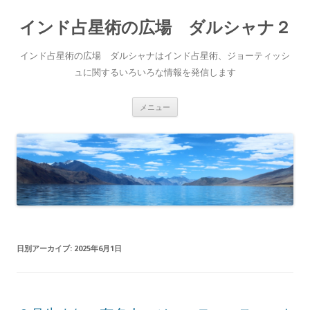
インド占星術の広場 ダルシャナ２
インド占星術の広場 ダルシャナはインド占星術、ジョーティッシ
ュに関するいろいろな情報を発信します
コ
メニュー
ン
テ
ン
ツ
へ
ス
キ
ッ
プ
日別アーカイブ:
2025年6月1日