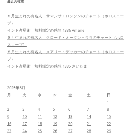
最近の投稿
８月生まれの有名人 サマンサ・ロンソンのチャート（ホロスコー
プ）
インド占星術 無料鑑定の感想 1336 Amane
８月生まれの有名人 クロード・オータン＝ララのチャート（ホロ
スコープ）
８月生まれの有名人 メアリー・デッカーのチャート（ホロスコー
プ）
インド占星術 無料鑑定の感想 1335 さいたま
2025年6月
月
火
水
木
金
土
日
1
2
3
4
5
6
7
8
9
10
11
12
13
14
15
16
17
18
19
20
21
22
23
24
25
26
27
28
29