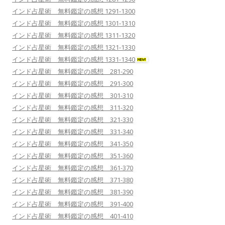
インド占星術 無料鑑定の感想 1291-1300
インド占星術 無料鑑定の感想 1301-1310
インド占星術 無料鑑定の感想 1311-1320
インド占星術 無料鑑定の感想 1321-1330
インド占星術 無料鑑定の感想 1331-1340
インド占星術 無料鑑定の感想 281-290
インド占星術 無料鑑定の感想 291-300
インド占星術 無料鑑定の感想 301-310
インド占星術 無料鑑定の感想 311-320
インド占星術 無料鑑定の感想 321-330
インド占星術 無料鑑定の感想 331-340
インド占星術 無料鑑定の感想 341-350
インド占星術 無料鑑定の感想 351-360
インド占星術 無料鑑定の感想 361-370
インド占星術 無料鑑定の感想 371-380
インド占星術 無料鑑定の感想 381-390
インド占星術 無料鑑定の感想 391-400
インド占星術 無料鑑定の感想 401-410