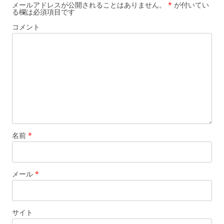
シ
メールアドレスが公開されることはありません。
*
が付いてい
る欄は必須項目です
ョ
コメント
ン
名前
*
メール
*
サイト