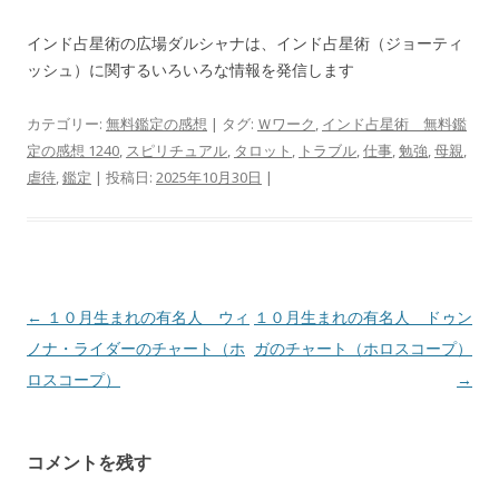
インド占星術の広場ダルシャナは、インド占星術（ジョーティ
ッシュ）に関するいろいろな情報を発信します
カテゴリー:
無料鑑定の感想
| タグ:
Ｗワーク
,
インド占星術 無料鑑
定の感想 1240
,
スピリチュアル
,
タロット
,
トラブル
,
仕事
,
勉強
,
母親
,
虐待
,
鑑定
| 投稿日:
2025年10月30日
|
投
←
１０月生まれの有名人 ウィ
１０月生まれの有名人 ドゥン
稿
ノナ・ライダーのチャート（ホ
ガのチャート（ホロスコープ）
ナ
ロスコープ）
→
ビ
ゲ
コメントを残す
ー