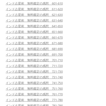
インド占星術 無料鑑定の感想 601-610
インド占星術 無料鑑定の感想 611-620
インド占星術 無料鑑定の感想 621-630
インド占星術 無料鑑定の感想 631-640
インド占星術 無料鑑定の感想 641-650
インド占星術 無料鑑定の感想 651-660
インド占星術 無料鑑定の感想 661-670
インド占星術 無料鑑定の感想 671-680
インド占星術 無料鑑定の感想 681-690
インド占星術 無料鑑定の感想 691-700
インド占星術 無料鑑定の感想 701-710
インド占星術 無料鑑定の感想 711-720
インド占星術 無料鑑定の感想 721-730
インド占星術 無料鑑定の感想 731-740
インド占星術 無料鑑定の感想 741-750
インド占星術 無料鑑定の感想 751-760
インド占星術 無料鑑定の感想 761-770
インド占星術 無料鑑定の感想 771-780
インド占星術 無料鑑定の感想 781-790