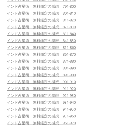
インド占星術 無料鑑定の感想 791-800
インド占星術 無料鑑定の感想 801-810
インド占星術 無料鑑定の感想 811-820
インド占星術 無料鑑定の感想 821-830
インド占星術 無料鑑定の感想 831-840
インド占星術 無料鑑定の感想 841-850
インド占星術 無料鑑定の感想 851-860
インド占星術 無料鑑定の感想 861-870
インド占星術 無料鑑定の感想 871-880
インド占星術 無料鑑定の感想 881-890
インド占星術 無料鑑定の感想 891-900
インド占星術 無料鑑定の感想 901-910
インド占星術 無料鑑定の感想 911-920
インド占星術 無料鑑定の感想 921-930
インド占星術 無料鑑定の感想 931-940
インド占星術 無料鑑定の感想 941-950
インド占星術 無料鑑定の感想 951-960
インド占星術 無料鑑定の感想 961-970