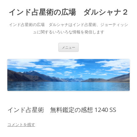
インド占星術の広場 ダルシャナ２
インド占星術の広場 ダルシャナはインド占星術、ジョーティッシ
ュに関するいろいろな情報を発信します
コ
メニュー
ン
テ
ン
ツ
へ
ス
キ
ッ
プ
インド占星術 無料鑑定の感想 1240 SS
コメントを残す