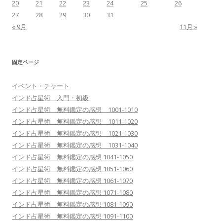
20
21
22
23
24
25
26
27
28
29
30
31
« 9月
11月 »
固定ページ
イベント・チャート
インド占星術 入門・初級
インド占星術 無料鑑定の感想 1001-1010
インド占星術 無料鑑定の感想 1011-1020
インド占星術 無料鑑定の感想 1021-1030
インド占星術 無料鑑定の感想 1031-1040
インド占星術 無料鑑定の感想 1041-1050
インド占星術 無料鑑定の感想 1051-1060
インド占星術 無料鑑定の感想 1061-1070
インド占星術 無料鑑定の感想 1071-1080
インド占星術 無料鑑定の感想 1081-1090
インド占星術 無料鑑定の感想 1091-1100