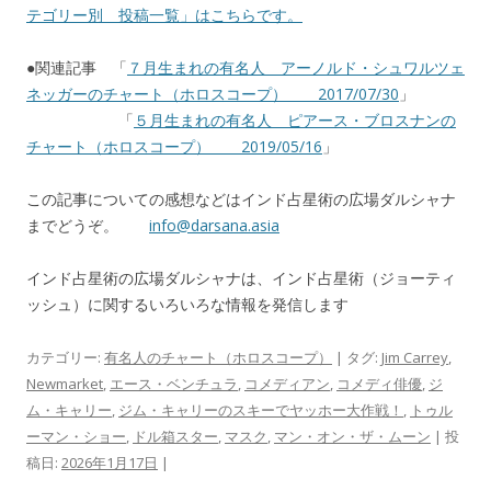
テゴリー別 投稿一覧」はこちらです。
●関連記事 「
７月生まれの有名人 アーノルド・シュワルツェ
ネッガーのチャート（ホロスコープ） 2017/07/30
」
「
５月生まれの有名人 ピアース・ブロスナンの
チャート（ホロスコープ） 2019/05/16
」
この記事についての感想などはインド占星術の広場ダルシャナ
までどうぞ。
info@darsana.asia
インド占星術の広場ダルシャナは、インド占星術（ジョーティ
ッシュ）に関するいろいろな情報を発信します
カテゴリー:
有名人のチャート（ホロスコープ）
| タグ:
Jim Carrey
,
Newmarket
,
エース・ベンチュラ
,
コメディアン
,
コメディ俳優
,
ジ
ム・キャリー
,
ジム・キャリーのスキーでヤッホー大作戦！
,
トゥル
ーマン・ショー
,
ドル箱スター
,
マスク
,
マン・オン・ザ・ムーン
| 投
稿日:
2026年1月17日
|