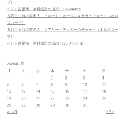
プ）
インド占星術 無料鑑定の感想 1336 Amane
８月生まれの有名人 クロード・オータン＝ララのチャート（ホロ
スコープ）
８月生まれの有名人 メアリー・デッカーのチャート（ホロスコー
プ）
インド占星術 無料鑑定の感想 1335 さいたま
2026年1月
月
火
水
木
金
土
日
1
2
3
4
5
6
7
8
9
10
11
12
13
14
15
16
17
18
19
20
21
22
23
24
25
26
27
28
29
30
31
« 12月
2月 »