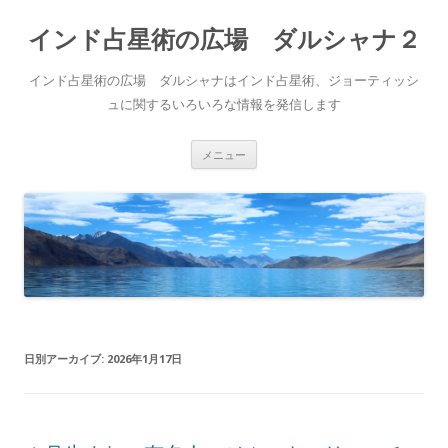
インド占星術の広場 ダルシャナ２
インド占星術の広場 ダルシャナはインド占星術、ジョーティッシ
ュに関するいろいろな情報を発信します
コ
メニュー
ン
テ
ン
ツ
へ
ス
キ
ッ
プ
日別アーカイブ:
2026年1月17日