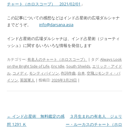
チャート（ホロスコープ） 2021/02/01
」
この記事についての感想などはインド占星術の広場ダルシャナ
までどうぞ。
info@darsana.asia
インド占星術の広場ダルシャナは、インド占星術（ジョーティ
ッシュ）に関するいろいろな情報を発信します
カテゴリー:
有名人のチャート（ホロスコープ）
| タグ:
Always Look
on the Bright Side of Life
,
Eric Idle
,
South Shields
,
エリック・アイド
ル
,
コメディ
,
モンティパイソン
,
作詞作曲
,
台本
,
空飛ぶモンティ・パ
イソン
,
英国軍人
| 投稿日:
2026年3月29日
|
投
←
インド占星術 無料鑑定の感
３月生まれの有名人 ジェリ
稿
想 1291 Ｋ
ー・ルーカスのチャート（ホロ