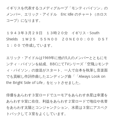
イギリスを代表するコメディグループ「モンティパイソン」の
メンバー、エリック・アイドル Eric Idle のチャート（ホロス
コープ）になります。
１９４３年３月２９日 １３時２０分 イギリス・South
Shields １Ｗ２５ ５５Ｎ００ ＺＯＮＥ００：００ ＤＳＴ
１：００ で作成しています。
エリック・アイドルは1969年に他の5人のメンバーとともにモ
ンティ・パイソンを結成、BBCにてTVシリーズ「空飛ぶモンテ
ィ・パイソン」の放送がスタート、一人で台本を執筆し音楽面
でも貢献し作詞作曲したエンディング曲「「Always Look on
the Bright Side of Life」をヒットさせました。
俳優をあらわす３室ロードでユーモアをあらわす水星は幸運を
あらわす９室に在住、利益をあらわす２室ロードで地位や名誉
をあらわす太陽とコンジャンクション、水星は３室にアスペク
トバックして３室をよくしています。