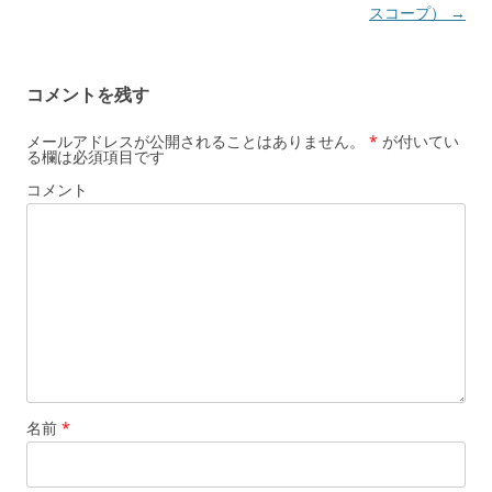
ナ
スコープ）
→
ビ
ゲ
コメントを残す
ー
シ
メールアドレスが公開されることはありません。
*
が付いてい
る欄は必須項目です
ョ
コメント
ン
名前
*