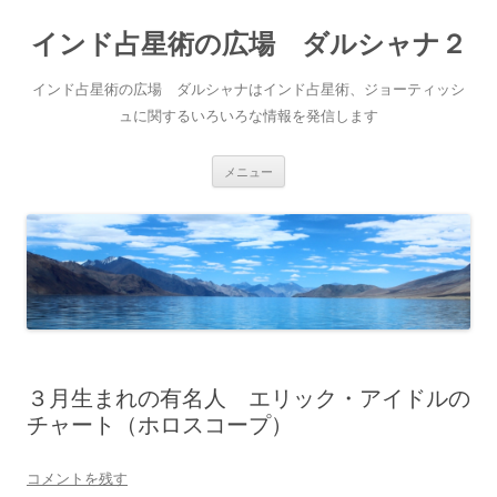
インド占星術の広場 ダルシャナ２
インド占星術の広場 ダルシャナはインド占星術、ジョーティッシ
ュに関するいろいろな情報を発信します
コ
メニュー
ン
テ
ン
ツ
へ
ス
キ
ッ
プ
３月生まれの有名人 エリック・アイドルの
チャート（ホロスコープ）
コメントを残す