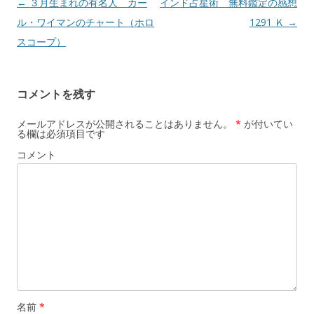
投
←
３月生まれの有名人 カー
インド占星術 無料鑑定の感想
稿
ル・ワイマンのチャート（ホロ
1291 Ｋ
→
ナ
スコープ）
ビ
ゲ
コメントを残す
ー
シ
メールアドレスが公開されることはありません。
*
が付いてい
る欄は必須項目です
ョ
コメント
ン
名前
*