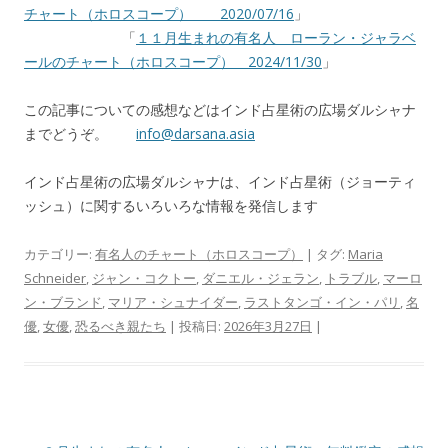
チャート（ホロスコープ） 2020/07/16
」
「
１１月生まれの有名人 ローラン・ジャラベ
ールのチャート（ホロスコープ） 2024/11/30
」
この記事についての感想などはインド占星術の広場ダルシャナ
までどうぞ。
info@darsana.asia
インド占星術の広場ダルシャナは、インド占星術（ジョーティ
ッシュ）に関するいろいろな情報を発信します
カテゴリー:
有名人のチャート（ホロスコープ）
| タグ:
Maria
Schneider
,
ジャン・コクトー
,
ダニエル・ジェラン
,
トラブル
,
マーロ
ン・ブランド
,
マリア・シュナイダー
,
ラストタンゴ・イン・パリ
,
名
優
,
女優
,
恐るべき親たち
| 投稿日:
2026年3月27日
|