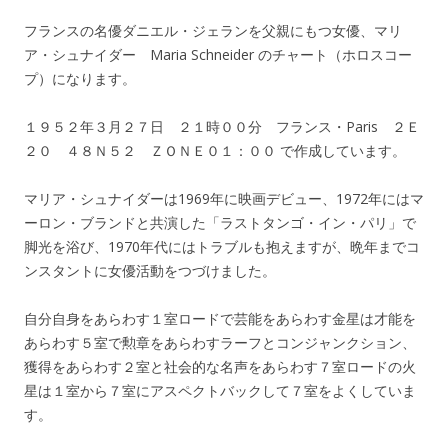
フランスの名優ダニエル・ジェランを父親にもつ女優、マリ
ア・シュナイダー Maria Schneider のチャート（ホロスコー
プ）になります。
１９５２年３月２７日 ２１時００分 フランス・Paris ２Ｅ
２０ ４８Ｎ５２ ＺＯＮＥ０１：００ で作成しています。
マリア・シュナイダーは1969年に映画デビュー、1972年にはマ
ーロン・ブランドと共演した「ラストタンゴ・イン・パリ」で
脚光を浴び、1970年代にはトラブルも抱えますが、晩年までコ
ンスタントに女優活動をつづけました。
自分自身をあらわす１室ロードで芸能をあらわす金星は才能を
あらわす５室で勲章をあらわすラーフとコンジャンクション、
獲得をあらわす２室と社会的な名声をあらわす７室ロードの火
星は１室から７室にアスペクトバックして７室をよくしていま
す。