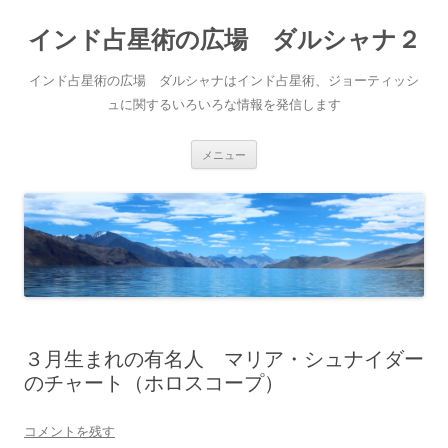
インド占星術の広場 ダルシャナ２
インド占星術の広場 ダルシャナはインド占星術、ジョーティッシ
ュに関するいろいろな情報を発信します
コ
メニュー
ン
テ
ン
ツ
へ
ス
キ
ッ
プ
３月生まれの有名人 マリア・シュナイダー
のチャート（ホロスコープ）
コメントを残す