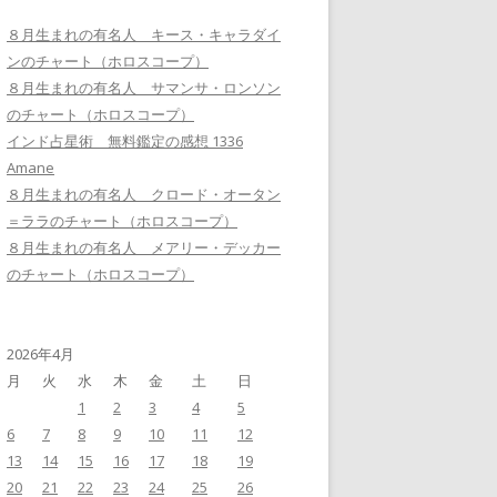
８月生まれの有名人 キース・キャラダイ
ンのチャート（ホロスコープ）
８月生まれの有名人 サマンサ・ロンソン
のチャート（ホロスコープ）
インド占星術 無料鑑定の感想 1336
Amane
８月生まれの有名人 クロード・オータン
＝ララのチャート（ホロスコープ）
８月生まれの有名人 メアリー・デッカー
のチャート（ホロスコープ）
2026年4月
月
火
水
木
金
土
日
1
2
3
4
5
6
7
8
9
10
11
12
13
14
15
16
17
18
19
20
21
22
23
24
25
26