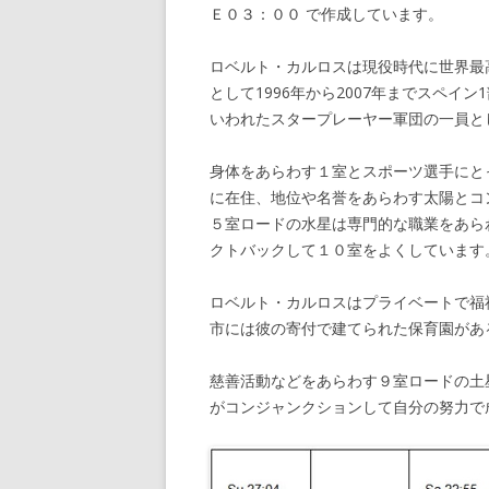
Ｅ０３：００ で作成しています。
ロベルト・カルロスは現役時代に世界最
として1996年から2007年までスペ
いわれたスタープレーヤー軍団の一員と
身体をあらわす１室とスポーツ選手にと
に在住、地位や名誉をあらわす太陽とコ
５室ロードの水星は専門的な職業をあら
クトバックして１０室をよくしています
ロベルト・カルロスはプライベートで福
市には彼の寄付で建てられた保育園があ
慈善活動などをあらわす９室ロードの土
がコンジャンクションして自分の努力で