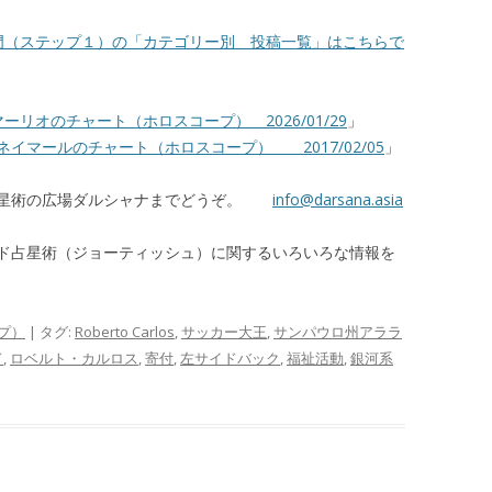
門（ステップ１）の「カテゴリー別 投稿一覧」はこちらで
リオのチャート（ホロスコープ） 2026/01/29
」
イマールのチャート（ホロスコープ） 2017/02/05
」
占星術の広場ダルシャナまでどうぞ。
info@darsana.asia
ド占星術（ジョーティッシュ）に関するいろいろな情報を
プ）
| タグ:
Roberto Carlos
,
サッカー大王
,
サンパウロ州アララ
ド
,
ロベルト・カルロス
,
寄付
,
左サイドバック
,
福祉活動
,
銀河系