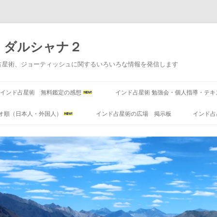
 ダルシャナ２
占星術、ジョーティッシュに関するいろいろな情報を発信します
コ
ン
インド占星術 無料鑑定の感想
インド占星術 勉強会・個人指導・テキ
テ
ン
ツ
オ順（日本人・外国人）
インド占星術の広場 掲示板
インド占
へ
ス
キ
ッ
プ