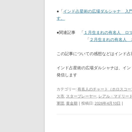
●「
インド占星術の広場ダルシャナ 入
す。
●関連記事 「
１月生まれの有名人 ロマー
「
２月生まれの有名人 ネ
この記事についての感想などはインド
インド占星術の広場ダルシャナは、イン
発信します
カテゴリー:
有名人のチャート（ホロスコー
ス市
,
スタープレーヤー
,
レアル・マドリー
軍団
,
黄金期
| 投稿日:
2026年4月10日
|