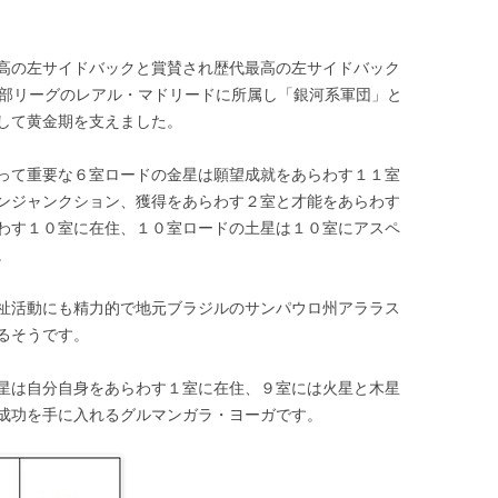
高の左サイドバックと賞賛され歴代最高の左サイドバック
イン1部リーグのレアル・マドリードに所属し「銀河系軍団」と
して黄金期を支えました。
って重要な６室ロードの金星は願望成就をあらわす１１室
ンジャンクション、獲得をあらわす２室と才能をあらわす
わす１０室に在住、１０室ロードの土星は１０室にアスペ
。
祉活動にも精力的で地元ブラジルのサンパウロ州アララス
るそうです。
星は自分自身をあらわす１室に在住、９室には火星と木星
成功を手に入れるグルマンガラ・ヨーガです。