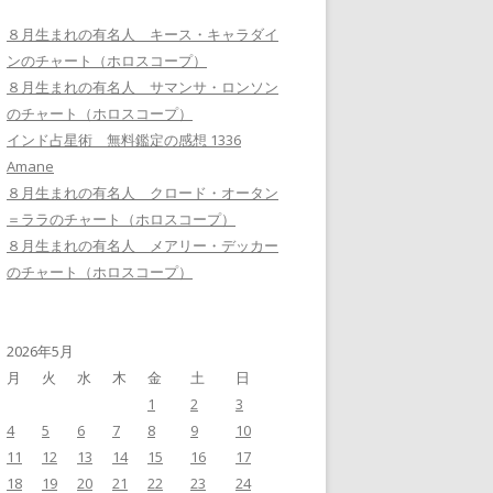
８月生まれの有名人 キース・キャラダイ
ンのチャート（ホロスコープ）
８月生まれの有名人 サマンサ・ロンソン
のチャート（ホロスコープ）
インド占星術 無料鑑定の感想 1336
Amane
８月生まれの有名人 クロード・オータン
＝ララのチャート（ホロスコープ）
８月生まれの有名人 メアリー・デッカー
のチャート（ホロスコープ）
2026年5月
月
火
水
木
金
土
日
1
2
3
4
5
6
7
8
9
10
11
12
13
14
15
16
17
18
19
20
21
22
23
24