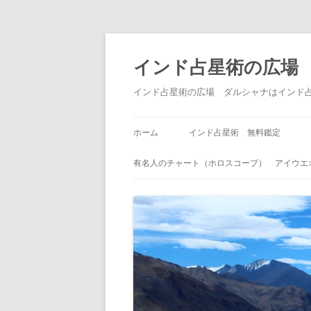
インド占星術の広場
インド占星術の広場 ダルシャナはインド
ホーム
インド占星術 無料鑑定
有名人のチャート（ホロスコープ） アイウエ