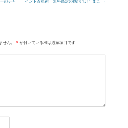
ーのチャ
インド占星術 無料鑑定の感想 1311 まこ
→
ません。
*
が付いている欄は必須項目です