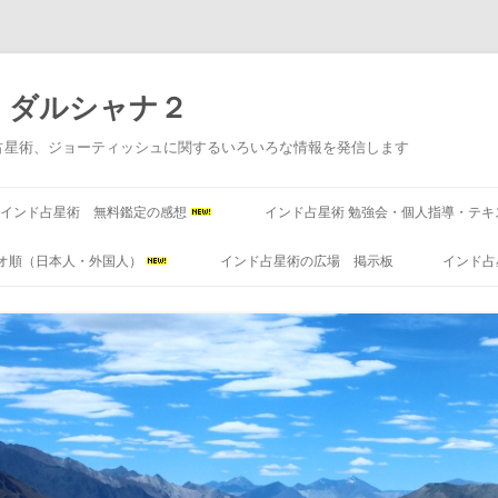
 ダルシャナ２
占星術、ジョーティッシュに関するいろいろな情報を発信します
コ
ン
インド占星術 無料鑑定の感想
インド占星術 勉強会・個人指導・テキ
テ
ン
ツ
オ順（日本人・外国人）
インド占星術の広場 掲示板
インド占
へ
ス
キ
ッ
プ