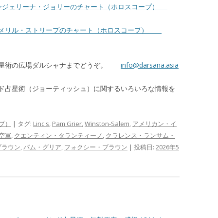
ンジェリーナ・ジョリーのチャート（ホロスコープ）
 メリル・ストリープのチャート（ホロスコープ）
占星術の広場ダルシャナまでどうぞ。
info@darsana.asia
ド占星術（ジョーティッシュ）に関するいろいろな情報を
プ）
| タグ:
Linc's
,
Pam Grier
,
Winston-Salem
,
アメリカン・イ
空軍
,
クエンティン・タランティーノ
,
クラレンス・ランサム・
ブラウン
,
パム・グリア
,
フォクシー・ブラウン
| 投稿日:
2026年5