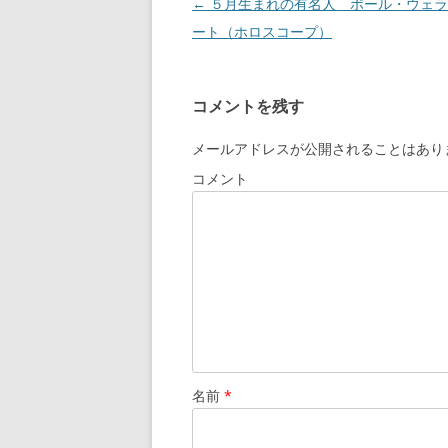
投
←
５月生まれの有名人 ポール・ウェラ
稿
ート（ホロスコープ）
ナ
ビ
コメントを残す
ゲ
ー
メールアドレスが公開されることはあり
シ
コメント
ョ
ン
名前
*