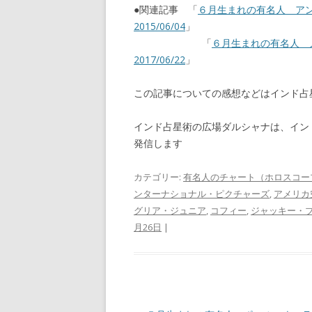
●関連記事 「
６月生まれの有名人 ア
2015/06/04
」
「
６月生まれの有名人
2017/06/22
」
この記事についての感想などはインド
インド占星術の広場ダルシャナは、イン
発信します
カテゴリー:
有名人のチャート（ホロスコー
ンターナショナル・ピクチャーズ
,
アメリカ
グリア・ジュニア
,
コフィー
,
ジャッキー・
月26日
|