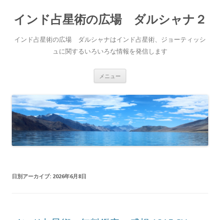
インド占星術の広場 ダルシャナ２
インド占星術の広場 ダルシャナはインド占星術、ジョーティッシ
ュに関するいろいろな情報を発信します
コ
メニュー
ン
テ
ン
ツ
へ
ス
キ
ッ
プ
日別アーカイブ:
2026年6月8日