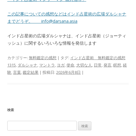
この記事についての感想などはインド占星術の広場ダルシャナ
までどうぞ。
info@darsana.asia
インド占星術の広場ダルシャナは、インド占星術（ジョーティ
ッシュ）に関するいろいろな情報を発信します
カテゴリー:
無料鑑定の感想
| タグ:
インド占星術 無料鑑定の感想
1315
,
ダルシャナ
,
マントラ
,
ヨガ
,
使命
,
大切な人
,
日常
,
発言
,
瞑想
,
経
験
,
言葉
,
鑑定結果
| 投稿日:
2026年6月8日
|
検索
検
索