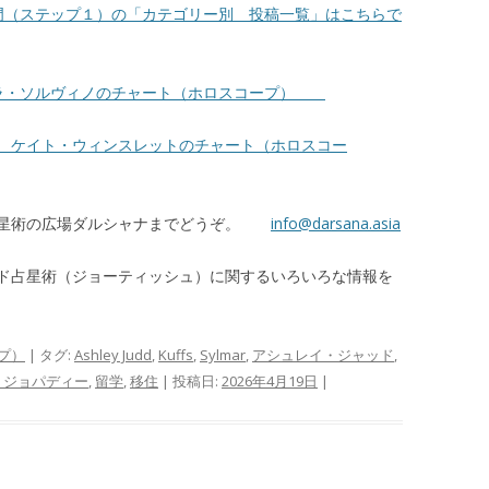
門（ステップ１）の「カテゴリー別 投稿一覧」はこちらで
ラ・ソルヴィノのチャート（ホロスコープ）
 ケイト・ウィンスレットのチャート（ホロスコー
占星術の広場ダルシャナまでどうぞ。
info@darsana.asia
ド占星術（ジョーティッシュ）に関するいろいろな情報を
プ）
| タグ:
Ashley Judd
,
Kuffs
,
Sylmar
,
アシュレイ・ジャッド
,
・ジョパディー
,
留学
,
移住
| 投稿日:
2026年4月19日
|