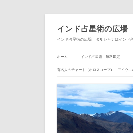
インド占星術の広場
インド占星術の広場 ダルシャナはインド
ホーム
インド占星術 無料鑑定
有名人のチャート（ホロスコープ） アイウエ