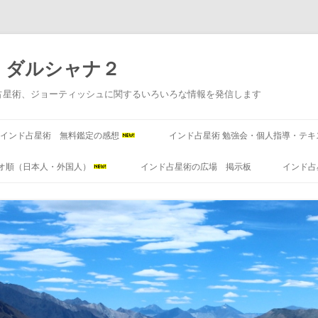
 ダルシャナ２
占星術、ジョーティッシュに関するいろいろな情報を発信します
コ
ン
インド占星術 無料鑑定の感想
インド占星術 勉強会・個人指導・テキ
テ
ン
ツ
オ順（日本人・外国人）
インド占星術の広場 掲示板
インド占
へ
ス
キ
ッ
プ