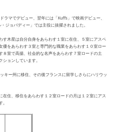
ドラマでデビュー、翌年には「Kuffs」で映画デビュー、
ダブル・ジョパディー」では主役に抜擢されました。
わす木星は自分自身をあらわす１室に在住、５室にアスペ
女優をあらわす３室と専門的な職業をあらわす１０室ロー
す８室で高揚、社会的な名声をあらわす７室ロードの土
クションしています。
ンタッキー州に移住、その後フランスに留学しさらにハリウッ
に在住、移住をあらわす１２室ロードの月は１２室にアス
す。