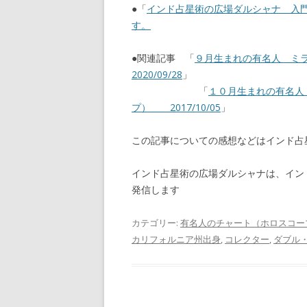
●「
インド占星術の広場ダルシャナ 入
す。
●関連記事 「
９月生まれの有名人 ミ
2020/09/28
」
「
１０月生まれの有名人
プ） 2017/10/05
」
この記事についての感想などはインド
インド占星術の広場ダルシャナは、イン
発信します
カテゴリー:
有名人のチャート（ホロスコー
カリフォルニア州出身
,
コレクター
,
ダブル