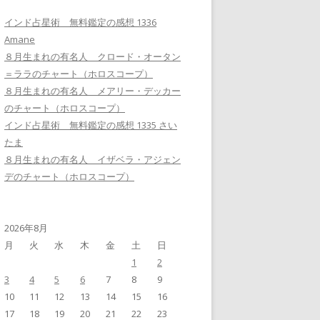
インド占星術 無料鑑定の感想 1336
Amane
８月生まれの有名人 クロード・オータン
＝ララのチャート（ホロスコープ）
８月生まれの有名人 メアリー・デッカー
のチャート（ホロスコープ）
インド占星術 無料鑑定の感想 1335 さい
たま
８月生まれの有名人 イザベラ・アジェン
デのチャート（ホロスコープ）
2026年8月
月
火
水
木
金
土
日
1
2
3
4
5
6
7
8
9
10
11
12
13
14
15
16
17
18
19
20
21
22
23