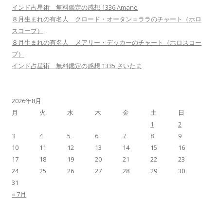
インド占星術 無料鑑定の感想 1336 Amane
８月生まれの有名人 クロード・オータン＝ララのチャート（ホロ
スコープ）
８月生まれの有名人 メアリー・デッカーのチャート（ホロスコー
プ）
インド占星術 無料鑑定の感想 1335 さいたま
2026年8月
月
火
水
木
金
土
日
1
2
3
4
5
6
7
8
9
10
11
12
13
14
15
16
17
18
19
20
21
22
23
24
25
26
27
28
29
30
31
« 7月