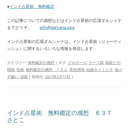
●
インド占星術 無料鑑定
この記事についての感想などはインド占星術の広場ダルシャナ
までどうぞ。
info@darsana.asia
インド占星術の広場ダルシャナは、インド占星術（ジョーティ
ッシュ）に関するいろいろな情報を発信します
カテゴリー:
無料鑑定の感想
| タグ:
プロポーズ
,
ラーフ期
,
両親との
関係
,
性格
,
無料鑑定の感想 ７２２
,
異性関係
,
結婚タイミング
,
負け
ず嫌い
,
頑固
| 投稿日:
2021年2月11日
|
インド占星術 無料鑑定の感想 ６３７
さとこ