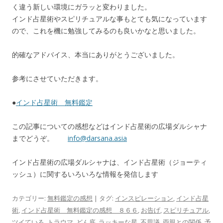
く違う新しい環境にガラッと変わりました。
インド占星術やスピリチュアルな事もとても気になっています
ので、これを機に勉強してみるのも良いかなと思いました。
的確なアドバイス、本当にありがとうございました。
参考にさせていただきます。
●
インド占星術 無料鑑定
この記事についての感想などはインド占星術の広場ダルシャナ
までどうぞ。
info@darsana.asia
インド占星術の広場ダルシャナは、インド占星術（ジョーティ
ッシュ）に関するいろいろな情報を発信します
カテゴリー:
無料鑑定の感想
| タグ:
インスピレーション
,
インド占星
術
,
インド占星術 無料鑑定の感想 ８６６
,
お告げ
,
スピリチュアル
,
ツイている
,
トラウマ
,
どん底
,
ラッキーな星
,
不思議
,
両親との関係
,
予