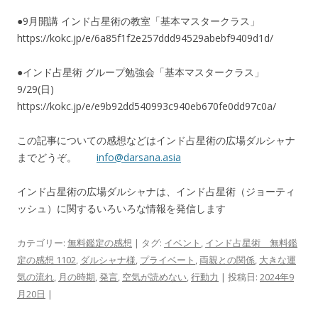
●9月開講 インド占星術の教室「基本マスタークラス」
https://kokc.jp/e/6a85f1f2e257ddd94529abebf9409d1d/
●インド占星術 グループ勉強会「基本マスタークラス」
9/29(日)
https://kokc.jp/e/e9b92dd540993c940eb670fe0dd97c0a/
この記事についての感想などはインド占星術の広場ダルシャナ
までどうぞ。
info@darsana.asia
インド占星術の広場ダルシャナは、インド占星術（ジョーティ
ッシュ）に関するいろいろな情報を発信します
カテゴリー:
無料鑑定の感想
| タグ:
イベント
,
インド占星術 無料鑑
定の感想 1102
,
ダルシャナ様
,
プライベート
,
両親との関係
,
大きな運
気の流れ
,
月の時期
,
発言
,
空気が読めない
,
行動力
| 投稿日:
2024年9
月20日
|