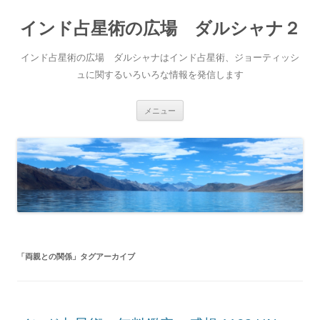
インド占星術の広場 ダルシャナ２
インド占星術の広場 ダルシャナはインド占星術、ジョーティッシ
ュに関するいろいろな情報を発信します
コ
メニュー
ン
テ
ン
ツ
へ
ス
キ
ッ
プ
「
両親との関係
」タグアーカイブ