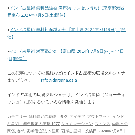
●
インド占星術 無料勉強会 満席(キャンセル待ち)【東京都港区
元麻布 2024年7月6日(土)開催】
●
インド占星術 無料対面鑑定会 【富山県 2024年7月13日(土)開
催】
●
インド占星術 対面鑑定会 【富山県 2024年7月9日(火)～14日
(日)開催】
この記事についての感想などはインド占星術の広場ダルシャナ
までどうぞ。
info@darsana.asia
インド占星術の広場ダルシャナは、インド占星術（ジョーティ
ッシュ）に関するいろいろな情報を発信します
カテゴリー:
無料鑑定の感想
| タグ:
アイデア
,
アウトプット
,
インド
占星術 無料鑑定の感想 1077
,
シュミレーション
,
ストレス
,
両親との
関係
,
妄想
,
思考優位型
,
木星期
,
西洋占星術
| 投稿日:
2024年7月8日
|