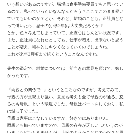
いう想いがあるのですが、職場は食事準備要員でもと思ってい
るので、私っていったいなんなんだろう？ここでこのまま働い
ていてもいいのか？とか、それと、離婚のことも。正社員とな
って働いたら、息子の(小学2年)は大丈夫だろうか？
とか、色々考えてしまっていて、正直心はしんどい状況です。
また、正社員になれたとしても、仕事が増え、出来ないと思う
ことが増え、精神的にキツくなっていくのでしょうね。
これが来年2月頃まで続くということなんですね。
先生の鑑定で、離婚については、前向きの意見を頂けて、嬉し
かったです。
『両親との関係で…』というところなのですが、考えてみて、
母親の方が父親より強い。意見も考えも全て母親のが通る。怒
るのも母親。という環境でした。母親はパートをしており、私
は鍵っ子でした。
母親は家事はこなしていますが、好きではありません。
両親とも揃っていますので、母親の存在が乏しい…というのが
いまいちピンときませんが、上記のようかことなのかな？と思