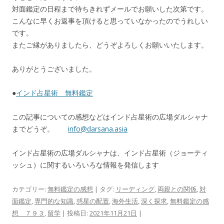
対面鑑定の日程まで待ちきれずメールでお願いした次第です。
こんなに早くお返事を頂けると思っていなかったのでうれしい
です。
またご縁がありましたら、どうぞよろしくお願いいたします。
ありがとうございました。
●
インド占星術 無料鑑定
この記事についての感想などはインド占星術の広場ダルシャナ
までどうぞ。
info@darsana.asia
インド占星術の広場ダルシャナは、インド占星術（ジョーティ
ッシュ）に関するいろいろな情報を発信します
カテゴリー:
無料鑑定の感想
| タグ:
リーディング
,
両親との関係
,
対
面鑑定
,
専門的な知識
,
惑星の配置
,
海外生活
,
深く探求
,
無料鑑定の感
想 ７９３
,
留学
| 投稿日:
2021年11月21日
|