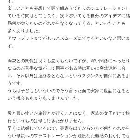
す。
楽しいことも妄想して頭で組み立てたりのシュミレーションし
ている時間はとても長く、次々沸いてくる自分のアイデアに結
局何がやりたいのがわからなくなってくる、といったことも
多々ありました。
アウトプットまでがもっとスムーズにできるといいなと思いま
す。
両親との関係は良くも悪くもないですが、深い関係にべったり
なるのが苦手な気がして用事がある時は互いに突然連絡し合
い、それ以外は連絡をとらないというスタンスが自然にあるよ
うです。
うちは子どももいないのでそう言った面で実家に世話になると
いう機会もあまりありませんでした。
母と買い物とか旅行とか行くことはなく、家族の女子だけで旅
行というものは母も行きたがりません。
早くに結婚しているので、実家を出てからの方が何だかわから
ない母親へのフラストレーションが適度な距離感のおかげでな