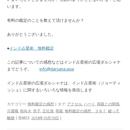
います。
有料の鑑定のことを教えて頂けませんか？
ありがとうございました。
●
インド占星術 無料鑑定
この記事についての感想などはインド占星術の広場ダルシャナ
までどうぞ。
info@darsana.asia
インド占星術の広場ダルシャナは、インド占星術（ジョーティ
ッシュ）に関するいろいろな情報を発信します
カテゴリー:
無料鑑定の感想
| タグ:
アクセル
,
ハート
,
両親との関係
,
介護職
,
前向き
,
息子
,
正社員
,
母親
,
無料鑑定の感想 ３８７
,
鍵っ子
,
離婚
| 投稿日:
2018年10月10日
|