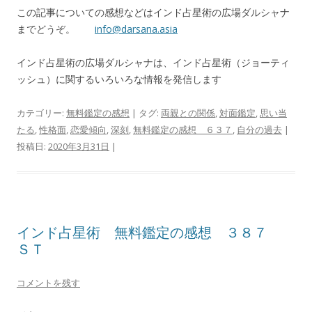
この記事についての感想などはインド占星術の広場ダルシャナ
までどうぞ。
info@darsana.asia
インド占星術の広場ダルシャナは、インド占星術（ジョーティ
ッシュ）に関するいろいろな情報を発信します
カテゴリー:
無料鑑定の感想
| タグ:
両親との関係
,
対面鑑定
,
思い当
たる
,
性格面
,
恋愛傾向
,
深刻
,
無料鑑定の感想 ６３７
,
自分の過去
|
投稿日:
2020年3月31日
|
インド占星術 無料鑑定の感想 ３８７
ＳＴ
コメントを残す