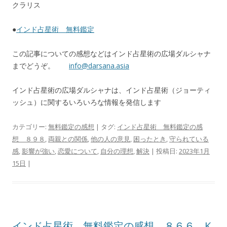
クラリス
●
インド占星術 無料鑑定
この記事についての感想などはインド占星術の広場ダルシャナ
までどうぞ。
info@darsana.asia
インド占星術の広場ダルシャナは、インド占星術（ジョーティ
ッシュ）に関するいろいろな情報を発信します
カテゴリー:
無料鑑定の感想
| タグ:
インド占星術 無料鑑定の感
想 ８９８
,
両親との関係
,
他の人の意見
,
困ったとき
,
守られている
感
,
影響が強い
,
恋愛について
,
自分の理想
,
解決
| 投稿日:
2023年1月
15日
|
インド占星術 無料鑑定の感想 ８６６ K