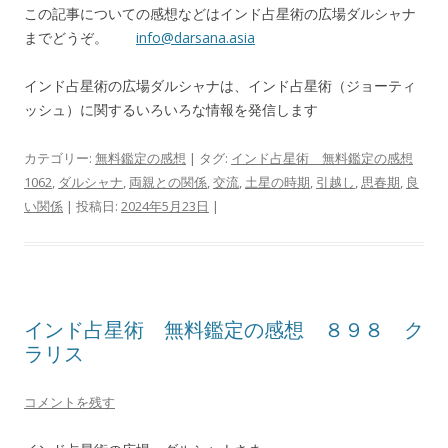
この記事についての感想などはインド占星術の広場ダルシャナ
までどうぞ。
info@darsana.asia
インド占星術の広場ダルシャナは、インド占星術（ジョーティ
ッシュ）に関するいろいろな情報を発信します
カテゴリー:
無料鑑定の感想
| タグ:
インド占星術 無料鑑定の感想
1062
,
ダルシャナ
,
両親との関係
,
交流
,
土星の時期
,
引越し
,
思春期
,
良
い関係
| 投稿日:
2024年5月23日
|
インド占星術 無料鑑定の感想 ８９８ ク
ラリス
コメントを残す