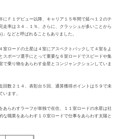
年にＦ１デビュー以降、キャリア１５年間で延べ１２のチ
完走率は３４．１％、さらに、クラッシュが多いことから
ris)」などと呼ばれることもありました。
４室ロードの土星は４室にアスペクトバックして４室をよ
とスポーツ選手にとって重要な６室ロードでスピードや集
室で乗り物をあらわす金星とコンジャンクションしていま
走回数２１４、表彰台５回、通算獲得ポイントは５９で未
ています。
をあらわすラーフが単独で在住、１１室ロードの水星は社
的な職業をあらわす１０室ロードで仕事をあらわす太陽と