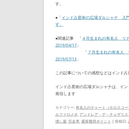
す。
●「
インド占星術の広場ダルシャナ 入
す。
●関連記事 「
４月生まれの有名人 リ
2019/04/17
」
「
７月生まれの有名人
2019/07/13
」
この記事についての感想などはインド
インド占星術の広場ダルシャナは、イン
発信します
カテゴリー:
有名人のチャート（ホロスコー
ルファロメオ
,
アンドレア・デ・チェザリス
壊し屋
,
完走率
,
通算獲得ポイント
| 投稿日: