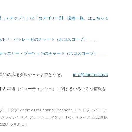
門（ステップ１）の「カテゴリー別 投稿一覧」はこちらで
カルド・パトレーゼのチャート（ホロスコープ）
 ティエリー・ブーツェンのチャート（ホロスコープ）
占星術の広場ダルシャナまでどうぞ。
info@darsana.asia
ド占星術（ジョーティッシュ）に関するいろいろな情報を
プ）
| タグ:
Andrea De Cesaris
,
Crasheris
,
Ｆ１ドライバー
,
ア
,
クラッシャリス
,
クラッシュ
,
マクラーレン
,
リタイア
,
出走回数
,
2026年5月31日
|