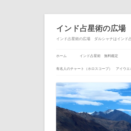
インド占星術の広場
インド占星術の広場 ダルシャナはインド
ホーム
インド占星術 無料鑑定
有名人のチャート（ホロスコープ） アイウエ