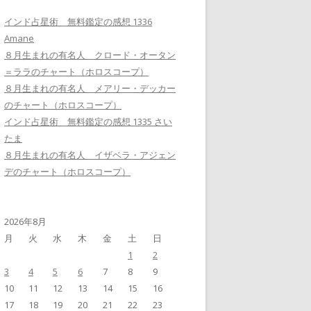
インド占星術 無料鑑定の感想 1336
Amane
８月生まれの有名人 クロード・オータン
＝ララのチャート（ホロスコープ）
８月生まれの有名人 メアリー・デッカー
のチャート（ホロスコープ）
インド占星術 無料鑑定の感想 1335 さい
たま
８月生まれの有名人 イザベラ・アジェン
デのチャート（ホロスコープ）
2026年8月
月
火
水
木
金
土
日
1
2
3
4
5
6
7
8
9
10
11
12
13
14
15
16
17
18
19
20
21
22
23