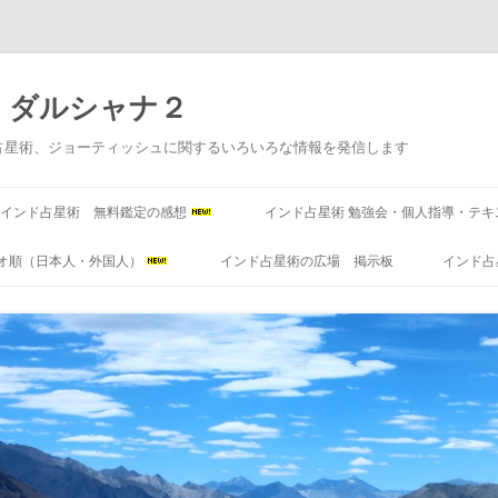
 ダルシャナ２
占星術、ジョーティッシュに関するいろいろな情報を発信します
コ
ン
インド占星術 無料鑑定の感想
インド占星術 勉強会・個人指導・テキ
テ
ン
ツ
オ順（日本人・外国人）
インド占星術の広場 掲示板
インド占
へ
ス
キ
ッ
プ