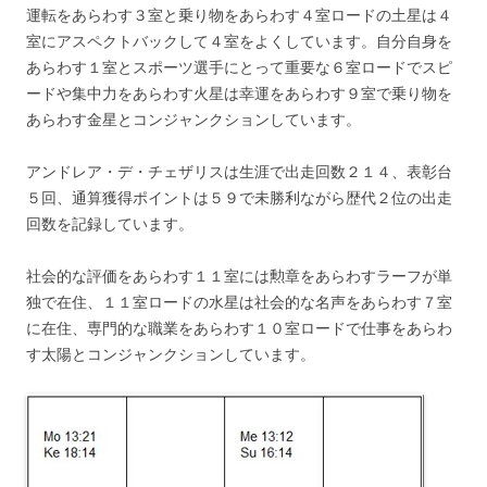
運転をあらわす３室と乗り物をあらわす４室ロードの土星は４
室にアスペクトバックして４室をよくしています。自分自身を
あらわす１室とスポーツ選手にとって重要な６室ロードでスピ
ードや集中力をあらわす火星は幸運をあらわす９室で乗り物を
あらわす金星とコンジャンクションしています。
アンドレア・デ・チェザリスは生涯で出走回数２１４、表彰台
５回、通算獲得ポイントは５９で未勝利ながら歴代２位の出走
回数を記録しています。
社会的な評価をあらわす１１室には勲章をあらわすラーフが単
独で在住、１１室ロードの水星は社会的な名声をあらわす７室
に在住、専門的な職業をあらわす１０室ロードで仕事をあらわ
す太陽とコンジャンクションしています。