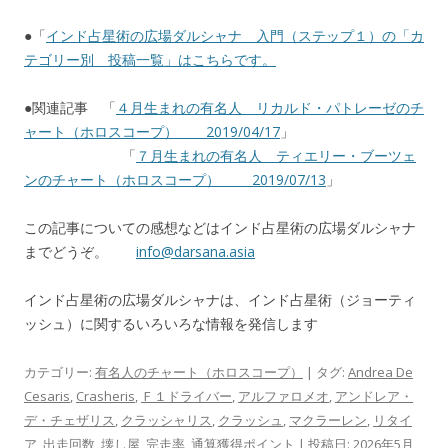
●「
インド占星術の広場ダルシャナ 入門（ステップ１）の「カ
テゴリー別 投稿一覧」はこちらです。
●関連記事 「
４月生まれの有名人 リカルド・パトレーゼのチ
ャート（ホロスコープ） 2019/04/17
」
「
７月生まれの有名人 ティエリー・ブーツェ
ンのチャート（ホロスコープ） 2019/07/13
」
この記事についての感想などはインド占星術の広場ダルシャナ
までどうぞ。
info@darsana.asia
インド占星術の広場ダルシャナは、インド占星術（ジョーティ
ッシュ）に関するいろいろな情報を発信します
カテゴリー:
有名人のチャート（ホロスコープ）
| タグ:
Andrea De
Cesaris
,
Crasheris
,
Ｆ１ドライバー
,
アルファロメオ
,
アンドレア・
デ・チェザリス
,
クラッシャリス
,
クラッシュ
,
マクラーレン
,
リタイ
ア
,
出走回数
,
壊し屋
,
完走率
,
通算獲得ポイント
| 投稿日:
2026年5月