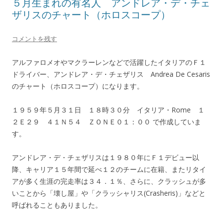
５月生まれの有名人 アンドレア・デ・チェ
ザリスのチャート（ホロスコープ）
コメントを残す
アルファロメオやマクラーレンなどで活躍したイタリアのＦ１
ドライバー、アンドレア・デ・チェザリス Andrea De Cesaris
のチャート（ホロスコープ）になります。
１９５９年５月３１日 １８時３０分 イタリア・Rome １
２Ｅ２９ ４１Ｎ５４ ＺＯＮＥ０１：００ で作成していま
す。
アンドレア・デ・チェザリスは１９８０年にＦ１デビュー以
降、キャリア１５年間で延べ１２のチームに在籍、またリタイ
アが多く生涯の完走率は３４．１％、さらに、クラッシュが多
いことから「壊し屋」や「クラッシャリス(Crasheris)」などと
呼ばれることもありました。