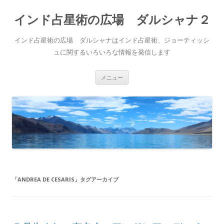
インド占星術の広場 ダルシャナ２
インド占星術の広場 ダルシャナはインド占星術、ジョーティッシ
ュに関するいろいろな情報を発信します
コ
メニュー
ン
テ
ン
ツ
へ
ス
キ
ッ
プ
「
ANDREA DE CESARIS
」タグアーカイブ