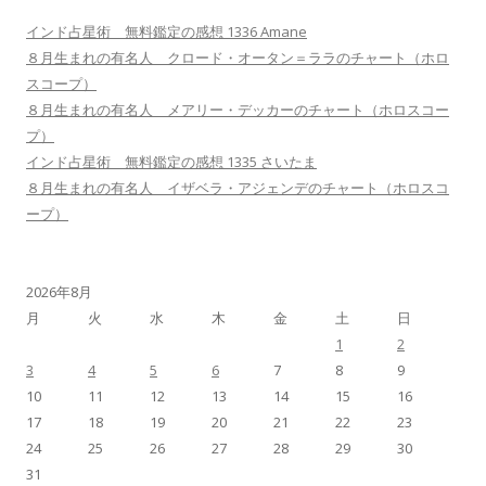
インド占星術 無料鑑定の感想 1336 Amane
８月生まれの有名人 クロード・オータン＝ララのチャート（ホロ
スコープ）
８月生まれの有名人 メアリー・デッカーのチャート（ホロスコー
プ）
インド占星術 無料鑑定の感想 1335 さいたま
８月生まれの有名人 イザベラ・アジェンデのチャート（ホロスコ
ープ）
2026年8月
月
火
水
木
金
土
日
1
2
3
4
5
6
7
8
9
10
11
12
13
14
15
16
17
18
19
20
21
22
23
24
25
26
27
28
29
30
31