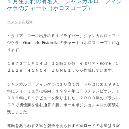
１月生まれの有名人 ジャンカルロ・フィジ
ケラのチャート（ホロスコープ）
コメントを残す
イタリア・ローマ出身のＦ１ドライバー、ジャンカルロ・フィ
ジケラ Giancarlo Fisichella のチャート（ホロスコープ）にな
ります。
１９７３年１月１４日 １２時２０分 イタリア・Rome １
２Ｅ２９ ４１Ｎ５４ ＺＯＮＥ１：００作成しています。
ジャンカルロ・フィジケラは１０歳でカートをはじめ１９９１
年にフォーミュラに転向、１９９４年にＦ３チャンピオン、１
９９６年にＦ１デビューを飾りました。２００３年のブラジル
ＧＰで初優勝を含む通算３勝、ポールポジション４回の実績を
残しました。
運転をあらわす３室と競争をあらわす６室ロードの水星は３室