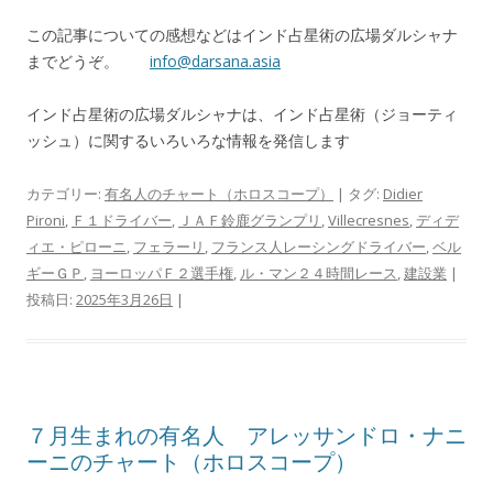
この記事についての感想などはインド占星術の広場ダルシャナ
までどうぞ。
info@darsana.asia
インド占星術の広場ダルシャナは、インド占星術（ジョーティ
ッシュ）に関するいろいろな情報を発信します
カテゴリー:
有名人のチャート（ホロスコープ）
| タグ:
Didier
Pironi
,
Ｆ１ドライバー
,
ＪＡＦ鈴鹿グランプリ
,
Villecresnes
,
ディデ
ィエ・ピローニ
,
フェラーリ
,
フランス人レーシングドライバー
,
ベル
ギーＧＰ
,
ヨーロッパＦ２選手権
,
ル・マン２４時間レース
,
建設業
|
投稿日:
2025年3月26日
|
７月生まれの有名人 アレッサンドロ・ナニ
ーニのチャート（ホロスコープ）