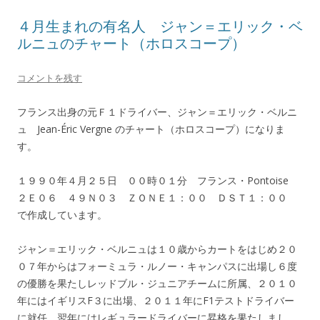
４月生まれの有名人 ジャン＝エリック・ベ
ルニュのチャート（ホロスコープ）
コメントを残す
フランス出身の元Ｆ１ドライバー、ジャン＝エリック・ベルニ
ュ Jean-Éric Vergne のチャート（ホロスコープ）になりま
す。
１９９０年４月２５日 ００時０１分 フランス・Pontoise
２Ｅ０６ ４９Ｎ０３ ＺＯＮＥ１：００ ＤＳＴ１：００
で作成しています。
ジャン＝エリック・ベルニュは１０歳からカートをはじめ２０
０７年からはフォーミュラ・ルノー・キャンパスに出場し６度
の優勝を果たしレッドブル・ジュニアチームに所属、２０１０
年にはイギリスF３に出場、２０１１年にF1テストドライバー
に就任、翌年にはレギュラードライバーに昇格を果たしまし