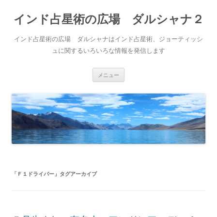
インド占星術の広場 ダルシャナ２
インド占星術の広場 ダルシャナはインド占星術、ジョーティッシ
ュに関するいろいろな情報を発信します
コ
メニュー
ン
テ
ン
ツ
へ
ス
キ
ッ
プ
「
Ｆ１ドライバー
」タグアーカイブ