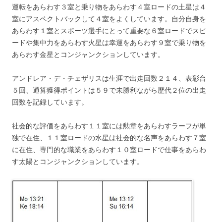
運転をあらわす３室と乗り物をあらわす４室ロードの土星は４
室にアスペクトバックして４室をよくしています。自分自身を
あらわす１室とスポーツ選手にとって重要な６室ロードでスピ
ードや集中力をあらわす火星は幸運をあらわす９室で乗り物を
あらわす金星とコンジャンクションしています。
アンドレア・デ・チェザリスは生涯で出走回数２１４、表彰台
５回、通算獲得ポイントは５９で未勝利ながら歴代２位の出走
回数を記録しています。
社会的な評価をあらわす１１室には勲章をあらわすラーフが単
独で在住、１１室ロードの水星は社会的な名声をあらわす７室
に在住、専門的な職業をあらわす１０室ロードで仕事をあらわ
す太陽とコンジャンクションしています。