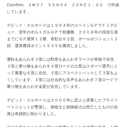
Dumfries ３Ｗ３７ ５５Ｎ０４ ＺＯＮＥ１：００ で作成
しています。
デビッド・クルサードは１９９４年のスペインＧＰでＦ１デビ
ュー、翌年のポルトガルＧＰで初優勝、２００８年の現役引退
までにＧＰ通算１３勝、表彰台６２回、ポールポジション１２
回、通算獲得ポイント５３５を獲得しました。
運転をあらわす３室には勲章をあらわすラーフが単独で在住、
３室と乗り物をあらわす４室ロードの土星はスポーツ選手にと
って重要な６室に在住、３室にアスペクトバックして３室をよ
くしています。４室には社会的な名声をあらわす７室ロードで
乗り物をあらわす金星が在住しています。
デビッド・クルサードは２０００年に恋人と搭乗したプライベ
ートジェットが墜落し、操縦士と副操縦士は死亡したものの自
身は奇跡的に助かりました。