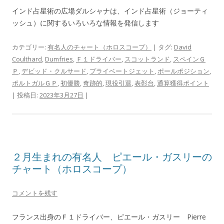
インド占星術の広場ダルシャナは、インド占星術（ジョーティ
ッシュ）に関するいろいろな情報を発信します
カテゴリー:
有名人のチャート（ホロスコープ）
| タグ:
David
Coulthard
,
Dumfries
,
Ｆ１ドライバー
,
スコットランド
,
スペインＧ
Ｐ
,
デビッド・クルサード
,
プライベートジェット
,
ポールポジション
,
ポルトガルＧＰ
,
初優勝
,
奇跡的
,
現役引退
,
表彰台
,
通算獲得ポイント
| 投稿日:
2023年3月27日
|
２月生まれの有名人 ピエール・ガスリーの
チャート（ホロスコープ）
コメントを残す
フランス出身のＦ１ドライバー、ピエール・ガスリー Pierre