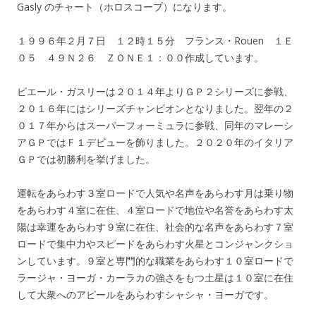
Gasly のチャート（ホロスコープ）になります。
１９９６年２月７日 １２時１５分 フランス・Rouen １Ｅ
０５ ４９Ｎ２６ ＺＯＮＥ１：００作成しています。
ピエール・ガスリーは２０１４年よりＧＰ２シリーズに参戦、
２０１６年にはシリーズチャンピオンとなりました。翌年の２
０１７年からはスーパーフォーミュラに参戦、同年のマレーシ
アＧＰではＦ１デビューを飾りました。２０２０年のイタリア
ＧＰでは初勝利を挙げました。
運転をあらわす３室ロードで人気や名声をあらわす月は乗り物
をあらわす４室に在住、４室ロードで地位や名誉をあらわす太
陽は幸運をあらわす９室に在住、社会的な名声をあらわす７室
ロードで集中力やスピードをあらわす火星とコンジャンクショ
ンしています。９室と専門的な職業をあらわす１０室ロードで
ラージャ・ヨーガ・カーラカの強さをもつ土星は１０室に在住
して大衆へのアピールをあらわすシャシャ・ヨーガです。