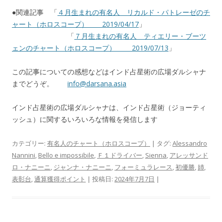
●関連記事 「
４月生まれの有名人 リカルド・パトレーゼのチ
ャート（ホロスコープ） 2019/04/17
」
「
７月生まれの有名人 ティエリー・ブーツ
ェンのチャート（ホロスコープ） 2019/07/13
」
この記事についての感想などはインド占星術の広場ダルシャナ
までどうぞ。
info@darsana.asia
インド占星術の広場ダルシャナは、インド占星術（ジョーティ
ッシュ）に関するいろいろな情報を発信します
カテゴリー:
有名人のチャート（ホロスコープ）
| タグ:
Alessandro
Nannini
,
Bello e impossibile
,
Ｆ１ドライバー
,
Sienna
,
アレッサンド
ロ・ナニーニ
,
ジャンナ・ナニーニ
,
フォーミュラレース
,
初優勝
,
姉
,
表彰台
,
通算獲得ポイント
| 投稿日:
2024年7月7日
|