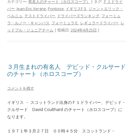
カテゴリー:
有名人のチャート（ホロスコープ）
| タグ:
Ｆ１ドライ
バー
,
Jean-Éric Vergne
,
Pontoise
,
イギリスF３
,
ジャン＝エリック・
ベルニュ
,
テストドライバー
,
ドライバーズランキング
,
フォーミュ
ラ・ルノー・キャンパス
,
フォーミュラＥ
,
レギュラードライバー
,
レ
ッドブル・ジュニアチーム
| 投稿日:
2024年4月25日
|
３月生まれの有名人 デビッド・クルサード
のチャート（ホロスコープ）
コメントを残す
イギリス ・ スコットランド出身のＦ１ドライバー、デビッド・
クルサード David Coulthard のチャート（ホロスコープ）に
なります。
１９７１年３月２７日 ００時４５分 スコットランド・