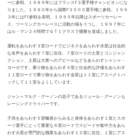
ーに参戦、１９８９年にはフランスF３選手権チャンピオンにな
りました。１９９０年から国際F３０００選手権に参戦、１９９
３年にはF1参戦を表明、１９９５年以降はスポーツカーレー
ス、ツーリングカーレースに活動の場をうつし、１９９７年に
はル・マン２４時間でＧＴ１クラスで優勝を達成しました。
運転をあらわす３室ロードでビジネスをあらわす水星は社会的
な名声をあらわす７室に在住、７室ロードの土星とコンジャン
クション、土星は大衆へのアピールなどをあらわすシャシャ・
ヨーガです。乗り物をあらわす４室と社会的な評価をあらわす
１１室ロードで乗り物をあらわす金星は１１室にアスペクトバ
ックして１１室をよくしています。
ジャン＝マルク・グーノンの息子であるジュール・グーノンも
レーシングドライバーです。
子供をあらわす５室蠍座からみると身体をあらわす１室とスポ
ーツ選手にとって重要な６室ロードでスピードや集中力をあら
わす火星が専門的な職業をあらわす１０室に在住、１室にアス