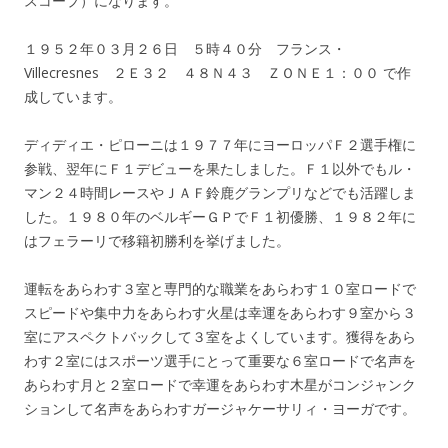
スコープ）になります。
１９５２年０３月２６日 ５時４０分 フランス・
Villecresnes ２Ｅ３２ ４８Ｎ４３ ＺＯＮＥ１：００ で作
成しています。
ディディエ・ピローニは１９７７年にヨーロッパＦ２選手権に
参戦、翌年にＦ１デビューを果たしました。Ｆ１以外でもル・
マン２４時間レースやＪＡＦ鈴鹿グランプリなどでも活躍しま
した。１９８０年のベルギーＧＰでＦ１初優勝、１９８２年に
はフェラーリで移籍初勝利を挙げました。
運転をあらわす３室と専門的な職業をあらわす１０室ロードで
スピードや集中力をあらわす火星は幸運をあらわす９室から３
室にアスペクトバックして３室をよくしています。獲得をあら
わす２室にはスポーツ選手にとって重要な６室ロードで名声を
あらわす月と２室ロードで幸運をあらわす木星がコンジャンク
ションして名声をあらわすガージャケーサリィ・ヨーガです。