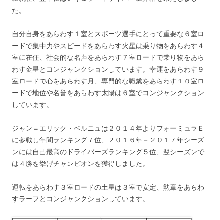
た。
自分自身をあらわす１室とスポーツ選手にとって重要な６室ロ
ードで集中力やスピードをあらわす火星は乗り物をあらわす４
室に在住、社会的な名声をあらわす７室ロードで乗り物をあら
わす金星とコンジャンクションしています。幸運をあらわす９
室ロードで心をあらわす月、専門的な職業をあらわす１０室ロ
ードで地位や名誉をあらわす太陽は６室でコンジャンクション
しています。
ジャン＝エリック・ベルニュは２０１４年よりフォーミュラＥ
に参戦し年間ランキング７位、２０１６年－２０１７年シーズ
ンには自己最高のドライバーズランキング５位、翌シーズンで
は４勝を挙げチャンピオンを獲得しました。
運転をあらわす３室ロードの土星は３室で安定、勲章をあらわ
すラーフとコンジャンクションしています。