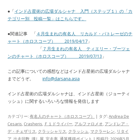
●「
インド占星術の広場ダルシャナ 入門（ステップ１）の「カ
テゴリー別 投稿一覧」はこちらです。
●関連記事 「
４月生まれの有名人 リカルド・パトレーゼのチ
ャート（ホロスコープ） 2019/04/17
」
「
７月生まれの有名人 ティエリー・ブーツェ
ンのチャート（ホロスコープ） 2019/07/13
」
この記事についての感想などはインド占星術の広場ダルシャナ
までどうぞ。
info@darsana.asia
インド占星術の広場ダルシャナは、インド占星術（ジョーティ
ッシュ）に関するいろいろな情報を発信します
カテゴリー:
有名人のチャート（ホロスコープ）
| タグ:
Andrea De
Cesaris
,
Crasheris
,
Ｆ１ドライバー
,
アルファロメオ
,
アンドレア・
デ・チェザリス
,
クラッシャリス
,
クラッシュ
,
マクラーレン
,
リタイ
ア
,
出走回数
,
壊し屋
,
完走率
,
通算獲得ポイント
| 投稿日:
2026年5月