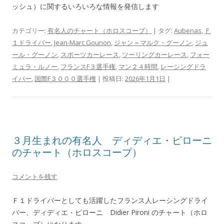
ッシュ）に関するいろいろな情報を発信します
カテゴリー:
有名人のチャート（ホロスコープ）
| タグ:
Aubenas
,
Ｆ
１ドライバー
,
Jean-Marc Gounon
,
ジャン＝マルク・グーノン
,
ジュ
ール・グーノン
,
スポーツカーレース
,
ツーリングカーレース
,
フォー
ミュラ・ルノー
,
フランスF３選手権
,
マン２４時間
,
レーシングドラ
イバー
,
国際F３０００選手権
| 投稿日:
2026年1月1日
|
３月生まれの有名人 ディディエ・ピローニ
のチャート（ホロスコープ）
コメントを残す
Ｆ１ドライバーとしても活躍したフランス人レーシングドライ
バー、ディディエ・ピローニ Didier Pironi のチャート（ホロ