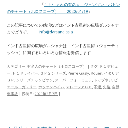
「
１月生まれの有名人 ジェンソン・バトン
のチャート（ホロスコープ） 2020/01/19
」
この記事についての感想などはインド占星術の広場ダルシャナ
までどうぞ。
info@darsana.asia
インド占星術の広場ダルシャナは、インド占星術（ジョーティ
ッシュ）に関するいろいろな情報を発信します
カテゴリー:
有名人のチャート（ホロスコープ）
| タグ:
Ｆ１デビュ
ー
,
Ｆ１ドライバー
,
ＧＰ２シリーズ
,
Pierre Gasly
,
Rouen
,
イタリア
ＧＰ
,
シリーズチャンピオン
,
スーパーフォーミュラ
,
トップ争い
,
ピ
エール・ガスリー
,
ホッケンハイム
,
マレーシアＧＰ
,
不運
,
失格
,
自動
車事故
| 投稿日:
2023年2月7日
|