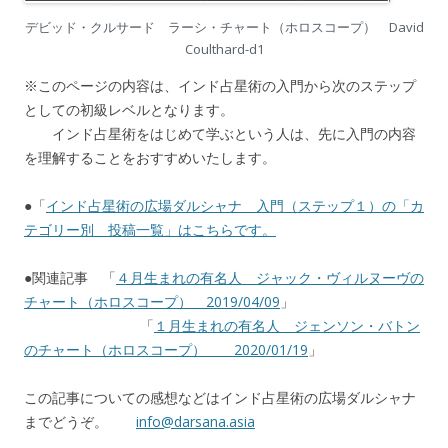
デビッド・クルサード ラーシ・チャート（ホロスコープ） David
Coulthard-d1
※このページの内容は、インド占星術の入門から次のステップ
としての初級レベルとなります。
インド占星術をはじめて学ぶという人は、先に入門の内容
を理解することをおすすめいたします。
●「
インド占星術の広場ダルシャナ 入門（ステップ１）の「カ
テゴリー別 投稿一覧」はこちらです。
●関連記事 「
４月生まれの有名人 ジャック・ヴィルヌーヴの
チャート（ホロスコープ） 2019/04/09
」
「
１月生まれの有名人 ジェンソン・バトン
のチャート（ホロスコープ） 2020/01/19
」
この記事についての感想などはインド占星術の広場ダルシャナ
までどうぞ。
info@darsana.asia