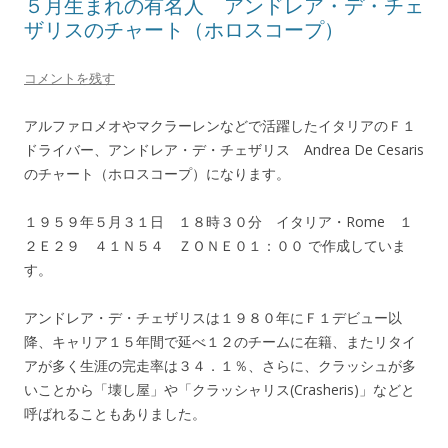
５月生まれの有名人 アンドレア・デ・チェ
ザリスのチャート（ホロスコープ）
コメントを残す
アルファロメオやマクラーレンなどで活躍したイタリアのＦ１
ドライバー、アンドレア・デ・チェザリス Andrea De Cesaris
のチャート（ホロスコープ）になります。
１９５９年５月３１日 １８時３０分 イタリア・Rome １
２Ｅ２９ ４１Ｎ５４ ＺＯＮＥ０１：００ で作成していま
す。
アンドレア・デ・チェザリスは１９８０年にＦ１デビュー以
降、キャリア１５年間で延べ１２のチームに在籍、またリタイ
アが多く生涯の完走率は３４．１％、さらに、クラッシュが多
いことから「壊し屋」や「クラッシャリス(Crasheris)」などと
呼ばれることもありました。