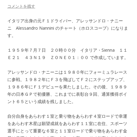
コメントを残す
イタリア出身の元Ｆ１ドライバー、アレッサンドロ・ナニー
ニ Alessandro Nannini のチャート（ホロスコープ）になりま
す。
１９５９年７月７日 ２０時００分 イタリア・Sienna １１
Ｅ２１ ４３Ｎ１９ ＺＯＮＥ０１：００ で作成しています。
アレッサンドロ・ナニーニは１９８０年にフォーミュラレース
に参戦、１９８２年にＦ３を飛ばしてＦ２にステップアップ、
１９８６年にＦ１デビューを果たしました。その後、１９８９
年の日本ＧＰで初優勝、これまでに表彰台９回、通算獲得ポイ
ント６５という成績を残しました。
自分自身をあらわす１室と乗り物をあらわす４室ロードで幸運
をあらわす木星は願望成就をあらわす１１室に在住、スポーツ
選手にとって重要な６室と１１室ロードで乗り物をあらわす金