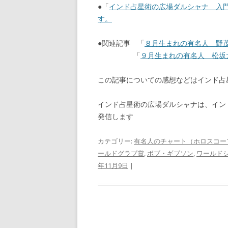
●「
インド占星術の広場ダルシャナ 入
す。
●関連記事 「
８月生まれの有名人 野茂
「
９月生まれの有名人 松坂大
この記事についての感想などはインド
インド占星術の広場ダルシャナは、イン
発信します
カテゴリー:
有名人のチャート（ホロスコー
ールドグラブ賞
,
ボブ・ギブソン
,
ワールド
年11月9日
|