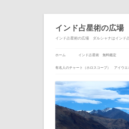
インド占星術の広場
インド占星術の広場 ダルシャナはインド
ホーム
インド占星術 無料鑑定
有名人のチャート（ホロスコープ） アイウエ