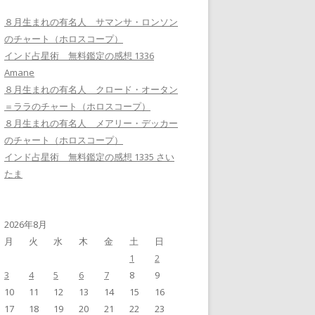
８月生まれの有名人 サマンサ・ロンソン
のチャート（ホロスコープ）
インド占星術 無料鑑定の感想 1336
Amane
８月生まれの有名人 クロード・オータン
＝ララのチャート（ホロスコープ）
８月生まれの有名人 メアリー・デッカー
のチャート（ホロスコープ）
インド占星術 無料鑑定の感想 1335 さい
たま
2026年8月
月
火
水
木
金
土
日
1
2
3
4
5
6
7
8
9
10
11
12
13
14
15
16
17
18
19
20
21
22
23