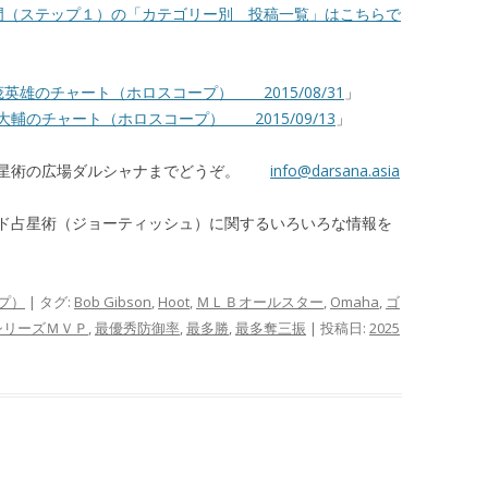
門（ステップ１）の「カテゴリー別 投稿一覧」はこちらで
英雄のチャート（ホロスコープ） 2015/08/31
」
輔のチャート（ホロスコープ） 2015/09/13
」
占星術の広場ダルシャナまでどうぞ。
info@darsana.asia
ド占星術（ジョーティッシュ）に関するいろいろな情報を
プ）
| タグ:
Bob Gibson
,
Hoot
,
ＭＬＢオールスター
,
Omaha
,
ゴ
シリーズＭＶＰ
,
最優秀防御率
,
最多勝
,
最多奪三振
| 投稿日:
2025