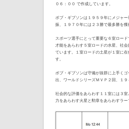
０６：００ で作成しています。
ボブ・ギブソンは１９５９年にメジャー
振、１９７０年には２３勝で最多勝を獲
スポーツ選手にとって重要な６室ロード
才能をあらわす５室ロードの水星、社会
ています。１室ロードの土星が１室に在
す。
ボブ・ギブソンは守備が抜群に上手くゴ
出、ワールドシリーズＭＶＰ２回、１９
社会的な評価をあらわす１１室には３室
力をあらわす火星と勲章をあらわすラー