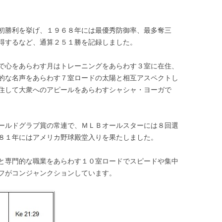
初勝利を挙げ、１９６８年には最優秀防御率、最多奪三
得するなど、通算２５１勝を記録しました。
で心をあらわす月はトレーニングをあらわす３室に在住、
的な名声をあらわす７室ロードの太陽と相互アスペクトし
住して大衆へのアピールをあらわすシャシャ・ヨーガで
ールドグラブ賞の常連で、ＭＬＢオールスターには８回選
８１年にはアメリカ野球殿堂入りを果たしました。
と専門的な職業をあらわす１０室ロードでスピードや集中
フがコンジャンクションしています。