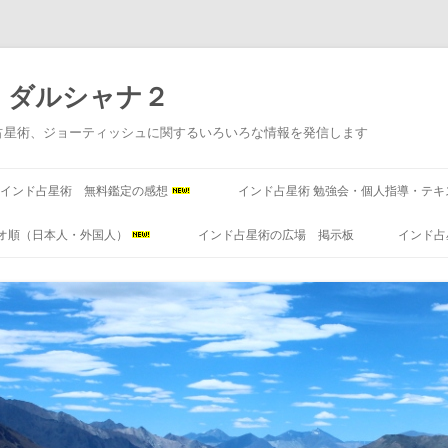
 ダルシャナ２
占星術、ジョーティッシュに関するいろいろな情報を発信します
コ
ン
インド占星術 無料鑑定の感想
インド占星術 勉強会・個人指導・テキ
テ
ン
ツ
オ順（日本人・外国人）
インド占星術の広場 掲示板
インド占
へ
ス
キ
ッ
プ