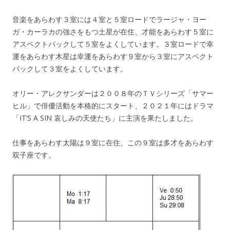
音楽をあらわす３室には４室と５室ロードでラージャ・ヨー
ガ・カーラカの強さをもつ土星が在住、才能をあらわす５室に
アスペクトバックして５室をよくしています。３室ロードで幸
運をあらわす木星は幸運をあらわす９室から３室にアスペクト
バックして３室をよくしています。
オリー・アレクサンダーは２００８年のＴＶシリーズ「サマー
ヒル」で俳優活動を本格的にスタート、２０２１年にはドラマ
「IT’S A SIN 哀しみの天使たち」に主演を果たしました。
仕事をあらわす太陽は９室に在住、この９室は多才をあらわす
双子座です。