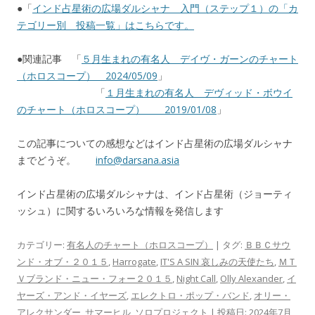
●「
インド占星術の広場ダルシャナ 入門（ステップ１）の「カ
テゴリー別 投稿一覧」はこちらです。
●関連記事 「
５月生まれの有名人 デイヴ・ガーンのチャート
（ホロスコープ） 2024/05/09
」
「
１月生まれの有名人 デヴィッド・ボウイ
のチャート（ホロスコープ） 2019/01/08
」
この記事についての感想などはインド占星術の広場ダルシャナ
までどうぞ。
info@darsana.asia
インド占星術の広場ダルシャナは、インド占星術（ジョーティ
ッシュ）に関するいろいろな情報を発信します
カテゴリー:
有名人のチャート（ホロスコープ）
| タグ:
ＢＢＣサウ
ンド・オブ・２０１５
,
Harrogate
,
IT'S A SIN 哀しみの天使たち
,
ＭＴ
Ｖブランド・ニュー・フォー２０１５
,
Night Call
,
Olly Alexander
,
イ
ヤーズ・アンド・イヤーズ
,
エレクトロ・ポップ・バンド
,
オリー・
アレクサンダー
,
サマーヒル
,
ソロプロジェクト
| 投稿日:
2024年7月