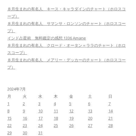
８月生まれの有名人 キース・キャラダインのチャート（ホロスコ
ープ）
８月生まれの有名人 サマンサ・ロンソンのチャート（ホロスコー
プ）
インド占星術 無料鑑定の感想 1336 Amane
８月生まれの有名人 クロード・オータン＝ララのチャート（ホロ
スコープ）
８月生まれの有名人 メアリー・デッカーのチャート（ホロスコー
プ）
2024年7月
月
火
水
木
金
土
日
1
2
3
4
5
6
7
8
9
10
11
12
13
14
15
16
17
18
19
20
21
22
23
24
25
26
27
28
29
30
31