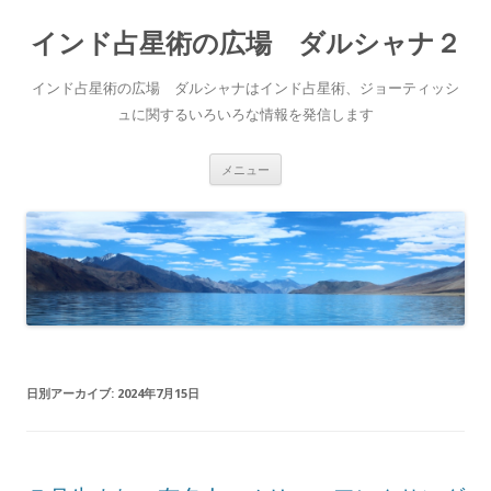
インド占星術の広場 ダルシャナ２
インド占星術の広場 ダルシャナはインド占星術、ジョーティッシ
ュに関するいろいろな情報を発信します
コ
メニュー
ン
テ
ン
ツ
へ
ス
キ
ッ
プ
日別アーカイブ:
2024年7月15日