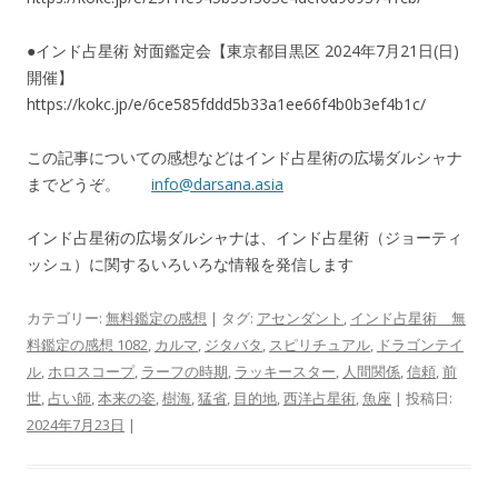
●インド占星術 対面鑑定会【東京都目黒区 2024年7月21日(日)
開催】
https://kokc.jp/e/6ce585fddd5b33a1ee66f4b0b3ef4b1c/
この記事についての感想などはインド占星術の広場ダルシャナ
までどうぞ。
info@darsana.asia
インド占星術の広場ダルシャナは、インド占星術（ジョーティ
ッシュ）に関するいろいろな情報を発信します
カテゴリー:
無料鑑定の感想
| タグ:
アセンダント
,
インド占星術 無
料鑑定の感想 1082
,
カルマ
,
ジタバタ
,
スピリチュアル
,
ドラゴンテイ
ル
,
ホロスコープ
,
ラーフの時期
,
ラッキースター
,
人間関係
,
信頼
,
前
世
,
占い師
,
本来の姿
,
樹海
,
猛省
,
目的地
,
西洋占星術
,
魚座
| 投稿日:
2024年7月23日
|