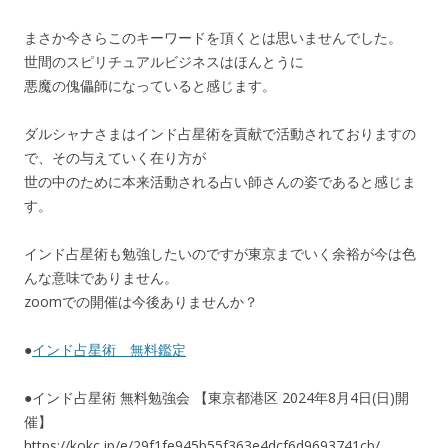
まさか今さらこのキーワードを頂くとは思いませんでした。
世間のスピリチュアルビジネスはほんとうに
悪魔の傀儡師になっていると感じます。
ダルシャナさまはインド占星術を貢献で活動されておりますの
で、その与えていく在り方が
世の中のために本来活動される占い師さんの姿であると感じま
す。
インド占星術も勉強したいのですが東京までいく余裕が今は色
んな意味でありません。
zoomでの開催は今後ありませんか？
●
インド占星術 無料鑑定
●インド占星術 無料勉強会 【東京都港区 2024年8月4日(日)開
催】
https://kokc.jp/e/29f1fe945b55f363e4dcf6d9693741cb/