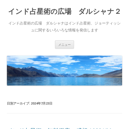
インド占星術の広場 ダルシャナ２
インド占星術の広場 ダルシャナはインド占星術、ジョーティッシ
ュに関するいろいろな情報を発信します
コ
メニュー
ン
テ
ン
ツ
へ
ス
キ
ッ
プ
日別アーカイブ:
2024年7月23日