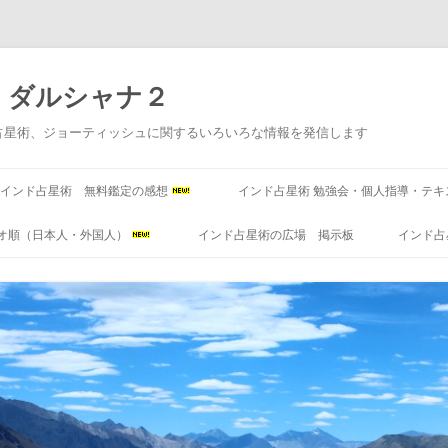
 ダルシャナ２
占星術、ジョーティッシュに関するいろいろな情報を発信します
コ
ン
インド占星術 無料鑑定の感想
インド占星術 勉強会・個人指導・テキ
テ
ン
ツ
オ順（日本人・外国人）
インド占星術の広場 掲示板
インド占
へ
ス
キ
ッ
プ