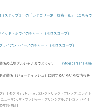
門（ステップ１）の「カテゴリー別 投稿一覧」はこちらで
ヴィッド・ボウイのチャート（ホロスコープ）
 ブライアン・イーノのチャート（ホロスコープ）
占星術の広場ダルシャナまでどうぞ。
info@darsana.asia
ド占星術（ジョーティッシュ）に関するいろいろな情報を
プ）
| タグ:
Gary Numan
,
エレクトリック・フレンズ
,
エレクト
・ニューマン
,
ザ・プレジャー・プリンシプル
,
テレコン
,
パイオ
025年3月8日
|