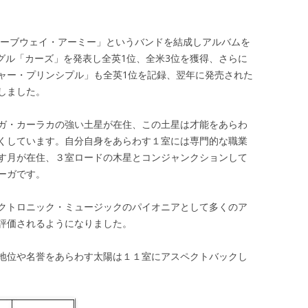
チューブウェイ・アーミー」というバンドを結成しアルバムを
ングル「カーズ」を発表し全英1位、全米3位を獲得、さらに
ャー・プリンシプル」も全英1位を記録、翌年に発売された
しました。
ガ・カーラカの強い土星が在住、この土星は才能をあらわ
くしています。自分自身をあらわす１室には専門的な職業
す月が在住、３室ロードの木星とコンジャンクションして
ーガです。
クトロニック・ミュージックのパイオニアとして多くのア
評価されるようになりました。
地位や名誉をあらわす太陽は１１室にアスペクトバックし