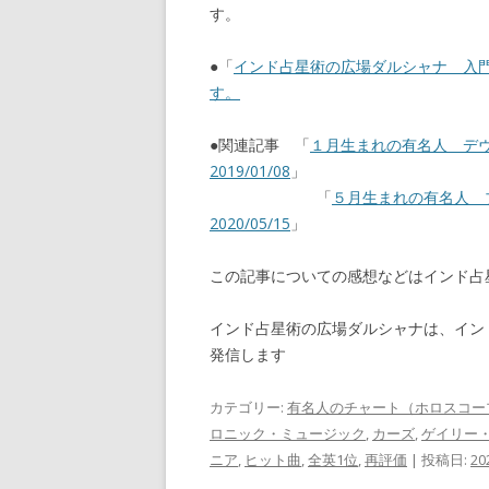
す。
●「
インド占星術の広場ダルシャナ 入
す。
●関連記事 「
１月生まれの有名人 デ
2019/01/08
」
「
５月生まれの有名人
2020/05/15
」
この記事についての感想などはインド
インド占星術の広場ダルシャナは、イン
発信します
カテゴリー:
有名人のチャート（ホロスコー
ロニック・ミュージック
,
カーズ
,
ゲイリー
ニア
,
ヒット曲
,
全英1位
,
再評価
| 投稿日:
2