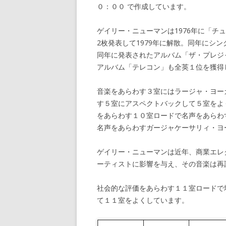
０：００ で作成しています。
ゲイリー・ニューマンは1976年に「
2枚発表して1979年に解散。同年にシ
同年に発表されたアルバム「ザ・プレジ
アルバム「テレコン」も全英１位を獲得
音楽をあらわす３室にはラージャ・ヨー
す５室にアスペクトバックして５室をよ
をあらわす１０室ロードで名声をあらわ
名声をあらわすガージャケーサリィ・ヨ
ゲイリー・ニューマンは近年、商業エレ
ーティストに影響を与え、その音楽は再
社会的な評価をあらわす１１室ロードで
て１１室をよくしています。