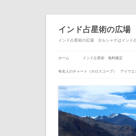
インド占星術の広場
インド占星術の広場 ダルシャナはインド
ホーム
インド占星術 無料鑑定
有名人のチャート（ホロスコープ） アイウエ