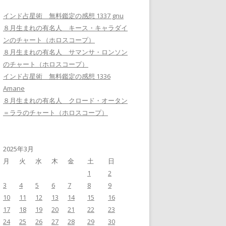
インド占星術 無料鑑定の感想 1337 gnu
８月生まれの有名人 キース・キャラダイ
ンのチャート（ホロスコープ）
８月生まれの有名人 サマンサ・ロンソン
のチャート（ホロスコープ）
インド占星術 無料鑑定の感想 1336
Amane
８月生まれの有名人 クロード・オータン
＝ララのチャート（ホロスコープ）
2025年3月
月
火
水
木
金
土
日
1
2
3
4
5
6
7
8
9
10
11
12
13
14
15
16
17
18
19
20
21
22
23
24
25
26
27
28
29
30