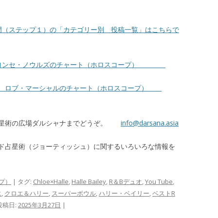
門（ステップ１）の「カテゴリー別 投稿一覧」はこちらで
ビヨンセ・ノウルズのチャート（ホロスコープ）
人 ロブ・マーシャルのチャート（ホロスコープ）
占星術の広場ダルシャナまでどうぞ。
info@darsana.asia
ド占星術（ジョーティッシュ）に関するいろいろな情報を
プ）
| タグ:
Chloe×Halle
,
Halle Bailey
,
R＆Bデュオ
,
You Tube
,
エ
,
クロエ＆ハリー
,
スーパーボウル
,
ハリー・ベイリー
,
ベストR
投稿日:
2025年3月27日
|