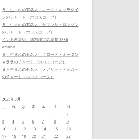
８月生まれの有名人 キース・キャラダイ
ンのチャート（ホロスコープ）
８月生まれの有名人 サマンサ・ロンソン
のチャート（ホロスコープ）
インド占星術 無料鑑定の感想 1336
Amane
８月生まれの有名人 クロード・オータン
＝ララのチャート（ホロスコープ）
８月生まれの有名人 メアリー・デッカー
のチャート（ホロスコープ）
2025年3月
月
火
水
木
金
土
日
1
2
3
4
5
6
7
8
9
10
11
12
13
14
15
16
17
18
19
20
21
22
23