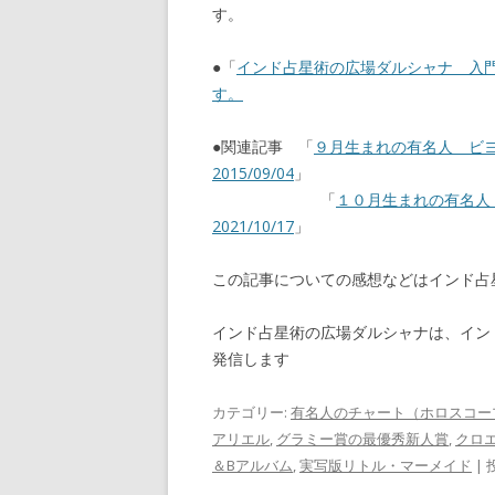
す。
●「
インド占星術の広場ダルシャナ 入
す。
●関連記事 「
９月生まれの有名人 
2015/09/04
」
「
１０月生まれの有名
2021/10/17
」
この記事についての感想などはインド
インド占星術の広場ダルシャナは、イン
発信します
カテゴリー:
有名人のチャート（ホロスコー
アリエル
,
グラミー賞の最優秀新人賞
,
クロ
＆Bアルバム
,
実写版リトル・マーメイド
| 