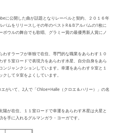
Tubeに公開した曲が話題となりレーベルと契約、２０１６年
ルバムをリリースしその年のベストR＆Bアルバムの1枚に
ーボウルの舞台でも歌唱、グラミー賞の最優秀新人賞にノ
らわすラーフが単独で在住、専門的な職業をあらわす１０
わす５室ロードで表現力をあらわす水星、自分自身をあら
コンジャンクションしています。幸運をあらわす９室と１
ックして９室をよくしています。
がいて、2人で「Chloe×Halle（クロエ＆ハリー）」の名
。
太陽が在住、１１室ロードで幸運をあらわす木星は火星と
功を手に入れるグルマンガラ・ヨーガです。