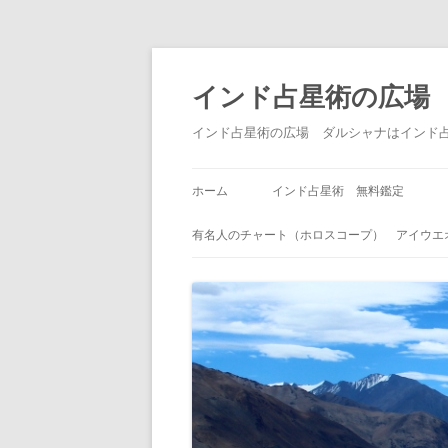
インド占星術の広場
インド占星術の広場 ダルシャナはインド
ホーム
インド占星術 無料鑑定
有名人のチャート（ホロスコープ） アイウエ