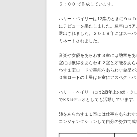
５：００ で作成しています。
ハリー・ベイリーは12歳のときにYou 
にデビューを果たしました。翌年にはア
選出されました。２０１９年にはスーパ
ミネートされました。
音楽や女優をあらわす３室には勲章をあ
室には獲得をあらわす２室と才能をあら
わす１室ロードで芸能をあらわす金星が
０室ロードの土星は９室にアスペクトバ
ハリー・ベイリーには2歳年上の姉・クロエ
でR＆Bデュオとしても活動しています
姉をあらわす１１室には仕事をあらわす
コンジャンクションして自分の努力で成