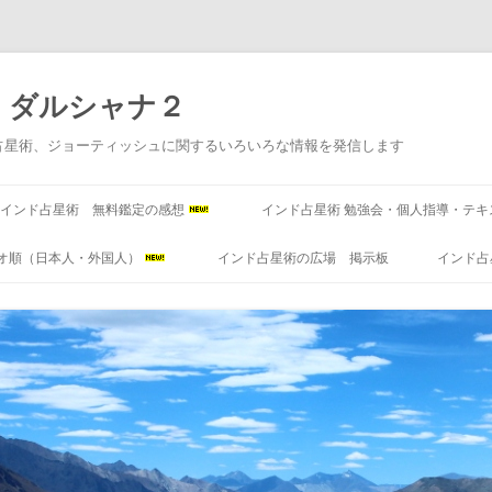
 ダルシャナ２
占星術、ジョーティッシュに関するいろいろな情報を発信します
コ
ン
インド占星術 無料鑑定の感想
インド占星術 勉強会・個人指導・テキ
テ
ン
ツ
オ順（日本人・外国人）
インド占星術の広場 掲示板
インド占
へ
ス
キ
ッ
プ