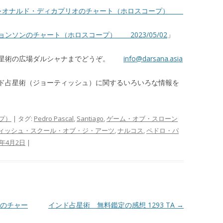
レオナルド・ディカプリオのチャート（ホロスコープ）
ンソンのチャート（ホロスコープ） 2023/05/02
」
占星術の広場ダルシャナまでどうぞ。
info@darsana.asia
ド占星術（ジョーティッシュ）に関するいろいろな情報を
プ）
| タグ:
Pedro Pascal
,
Santiago
,
ゲーム・オブ・スローン
ィッシュ・スクール・オブ・ジ・アーツ
,
ナルコス
,
ペドロ・パ
6年4月2日
|
のチャー
インド占星術 無料鑑定の感想 1293 TA
→