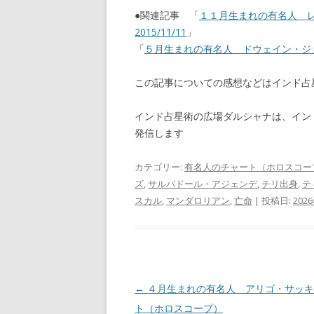
●関連記事 「
１１月生まれの有名人 
2015/11/11
」
「
５月生まれの有名人 ドウェイン・ジョ
この記事についての感想などはインド
インド占星術の広場ダルシャナは、イン
発信します
カテゴリー:
有名人のチャート（ホロスコー
ズ
,
サルバドール・アジェンデ
,
チリ出身
,
テ
スカル
,
マンダロリアン
,
亡命
| 投稿日:
202
投
←
４月生まれの有名人 アリゴ・サッキ
稿
ト（ホロスコープ）