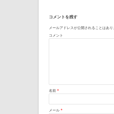
ナ
ビ
コメントを残す
ゲ
ー
メールアドレスが公開されることはあり
シ
コメント
ョ
ン
名前
*
メール
*