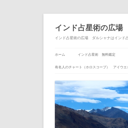
インド占星術の広場
インド占星術の広場 ダルシャナはインド
ホーム
インド占星術 無料鑑定
有名人のチャート（ホロスコープ） アイウエ