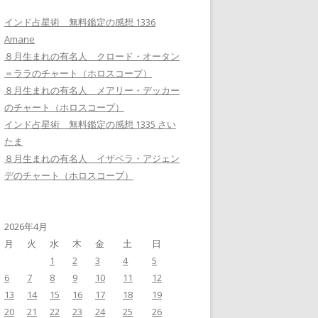
インド占星術 無料鑑定の感想 1336
Amane
８月生まれの有名人 クロード・オータン
＝ララのチャート（ホロスコープ）
８月生まれの有名人 メアリー・デッカー
のチャート（ホロスコープ）
インド占星術 無料鑑定の感想 1335 さい
たま
８月生まれの有名人 イザベラ・アジェン
デのチャート（ホロスコープ）
2026年4月
月
火
水
木
金
土
日
1
2
3
4
5
6
7
8
9
10
11
12
13
14
15
16
17
18
19
20
21
22
23
24
25
26