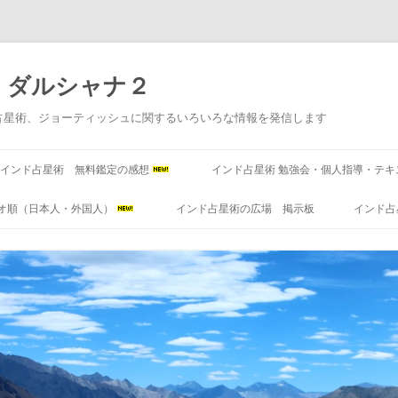
 ダルシャナ２
占星術、ジョーティッシュに関するいろいろな情報を発信します
コ
ン
インド占星術 無料鑑定の感想
インド占星術 勉強会・個人指導・テキ
テ
ン
ツ
オ順（日本人・外国人）
インド占星術の広場 掲示板
インド占
へ
ス
キ
ッ
プ