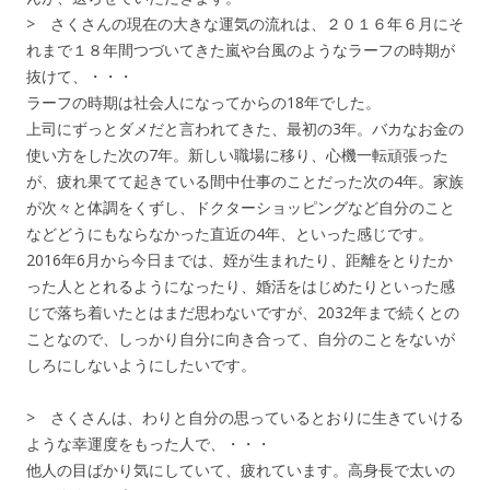
> さくさんの現在の大きな運気の流れは、２０１６年６月にそ
れまで１８年間つづいてきた嵐や台風のようなラーフの時期が
抜けて、・・・
ラーフの時期は社会人になってからの18年でした。
上司にずっとダメだと言われてきた、最初の3年。バカなお金の
使い方をした次の7年。新しい職場に移り、心機一転頑張った
が、疲れ果てて起きている間中仕事のことだった次の4年。家族
が次々と体調をくずし、ドクターショッピングなど自分のこと
などどうにもならなかった直近の4年、といった感じです。
2016年6月から今日までは、姪が生まれたり、距離をとりたか
った人ととれるようになったり、婚活をはじめたりといった感
じで落ち着いたとはまだ思わないですが、2032年まで続くとの
ことなので、しっかり自分に向き合って、自分のことをないが
しろにしないようにしたいです。
> さくさんは、わりと自分の思っているとおりに生きていける
ような幸運度をもった人で、・・・
他人の目ばかり気にしていて、疲れています。高身長で太いの