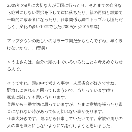
2009年の8月に大切な人が天国に行ったり、それまでの自分な
ら絶対にしない選択を下して崖に落ちたり、親の再婚と離婚で
一時的に放浪者になったり、仕事関係も異性トラブルも慌ただ
しく、変化の多い10年でした(2009から2019年迄)
アップダウンの激しいのはラーフ期だからなんですね。早く抜
けないかな、、(苦笑)
＞うまさんは、自分の頭の中でいろいろなことを考えめぐらせ
る人で、・・・
そうですね。頭の中で考える事や一人反省会が好きですね。
野放しにされると困ってしまうので、当たっています(笑)
家族に関しても思い当たります。
普段から一番大切に思っていますが、たまに意地を張ったり素
直になれない時があって伝え切れない事があります。
仕事大好きです。遊ぶなら仕事していたいです。家族や周りの
人の事を蔑ろにしないように気を付けようと思いました。