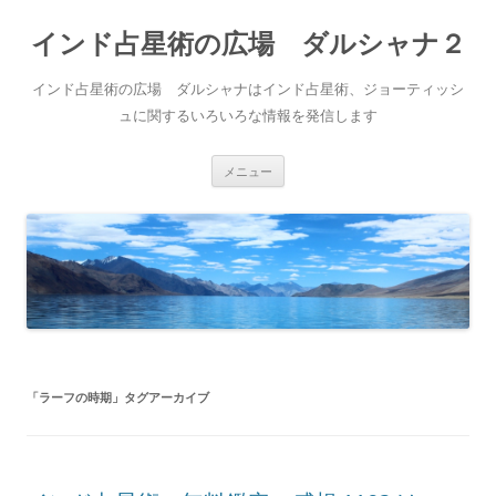
インド占星術の広場 ダルシャナ２
インド占星術の広場 ダルシャナはインド占星術、ジョーティッシ
ュに関するいろいろな情報を発信します
コ
メニュー
ン
テ
ン
ツ
へ
ス
キ
ッ
プ
「
ラーフの時期
」タグアーカイブ