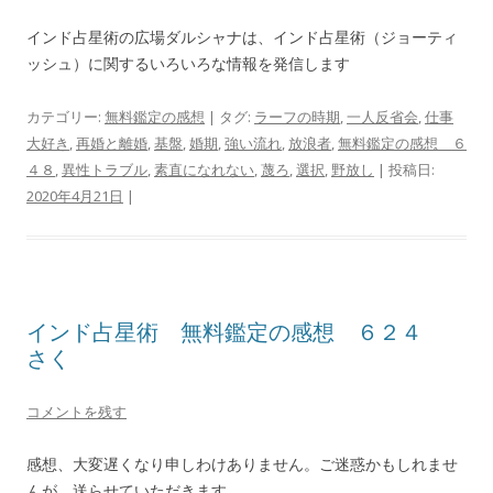
インド占星術の広場ダルシャナは、インド占星術（ジョーティ
ッシュ）に関するいろいろな情報を発信します
カテゴリー:
無料鑑定の感想
| タグ:
ラーフの時期
,
一人反省会
,
仕事
大好き
,
再婚と離婚
,
基盤
,
婚期
,
強い流れ
,
放浪者
,
無料鑑定の感想 ６
４８
,
異性トラブル
,
素直になれない
,
蔑ろ
,
選択
,
野放し
| 投稿日:
2020年4月21日
|
インド占星術 無料鑑定の感想 ６２４
さく
コメントを残す
感想、大変遅くなり申しわけありません。ご迷惑かもしれませ
んが、送らせていただきます。