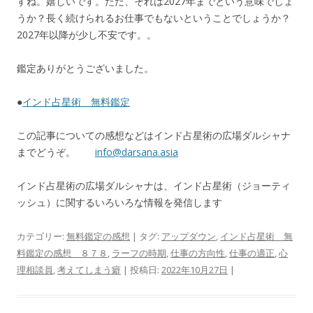
すね。嬉しいです。ただ、それは2027年までという意味でしょ
うか？長く続けられるお仕事でもないということでしょうか？
2027年以降が少し不安です。。
鑑定ありがとうございました。
●
インド占星術 無料鑑定
この記事についての感想などはインド占星術の広場ダルシャナ
までどうぞ。
info@darsana.asia
インド占星術の広場ダルシャナは、インド占星術（ジョーティ
ッシュ）に関するいろいろな情報を発信します
カテゴリー:
無料鑑定の感想
| タグ:
アップダウン
,
インド占星術 無
料鑑定の感想 ８７８
,
ラーフの時期
,
仕事の方向性
,
仕事の適正
,
心
理相談員
,
考えてしまう癖
| 投稿日:
2022年10月27日
|