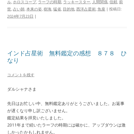
ル
,
ホロスコープ
,
ラーフの時期
,
ラッキースター
,
人間関係
,
信頼
,
前
世
,
占い師
,
本来の姿
,
樹海
,
猛省
,
目的地
,
西洋占星術
,
魚座
| 投稿日:
2024年7月23日
|
インド占星術 無料鑑定の感想 ８７８ ひ
なり
コメントを残す
ダルシャナさま
先日はお忙しい中、無料鑑定ありがとうございました。お返事
が遅くなり申し訳ございません。
鑑定結果を拝見いたしました。
2011年まで続いたラーフの時期には確かに、アップダウンは激
しかったかもしれません。