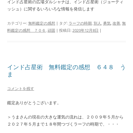
インド占星術の広場ダルシャナは、インド占星術（ジョーティ
ッシュ）に関するいろいろな情報を発信します
カテゴリー:
無料鑑定の感想
| タグ:
ラーフの時期
,
別人
,
勇気
,
改善
,
無
料鑑定の感想 ７０６
,
頑固
| 投稿日:
2020年12月8日
|
インド占星術 無料鑑定の感想 ６４８ う
ま
コメントを残す
鑑定ありがとうございます。
＞うまさんの現在の大きな運気の流れは、２００９年５月から
２０２７年５月まで１８年間つづくラーフの時期で、・・・