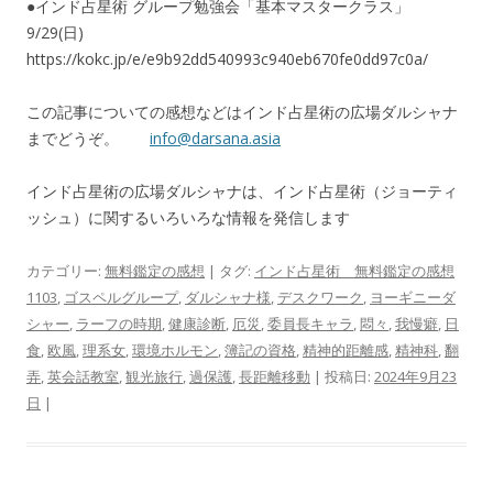
●インド占星術 グループ勉強会「基本マスタークラス」
9/29(日)
https://kokc.jp/e/e9b92dd540993c940eb670fe0dd97c0a/
この記事についての感想などはインド占星術の広場ダルシャナ
までどうぞ。
info@darsana.asia
インド占星術の広場ダルシャナは、インド占星術（ジョーティ
ッシュ）に関するいろいろな情報を発信します
カテゴリー:
無料鑑定の感想
| タグ:
インド占星術 無料鑑定の感想
1103
,
ゴスペルグループ
,
ダルシャナ様
,
デスクワーク
,
ヨーギニーダ
シャー
,
ラーフの時期
,
健康診断
,
厄災
,
委員長キャラ
,
悶々
,
我慢癖
,
日
食
,
欧風
,
理系女
,
環境ホルモン
,
簿記の資格
,
精神的距離感
,
精神科
,
翻
弄
,
英会話教室
,
観光旅行
,
過保護
,
長距離移動
| 投稿日:
2024年9月23
日
|