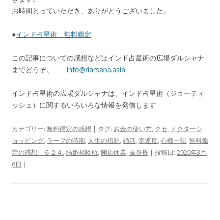
お時間とっていただき、ありがとうございました。
●
インド占星術 無料鑑定
この記事についての感想などはインド占星術の広場ダルシャナ
までどうぞ。
info@darsana.asia
インド占星術の広場ダルシャナは、インド占星術（ジョーティ
ッシュ）に関するいろいろな情報を発信します
カテゴリー:
無料鑑定の感想
| タグ:
お金の使い方
,
クセ
,
ドクターシ
ョッピング
,
ラーフの時期
,
人生の指針
,
婚活
,
幸運度
,
心機一転
,
無料鑑
定の感想 ６２４
,
結婚相談所
,
開店休業
,
高身長
| 投稿日:
2020年3月
6日
|