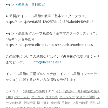
●
インド占星術 無料鑑定
●9月開講 インド占星術の教室「基本マスタークラス」
https://kokc.jp/e/6a85f1f2e257ddd94529abebf9409d1d/
●インド占星術 グループ勉強会「基本マスタークラス」 9/15
1名キャンセルあり
https://kokc.jp/e/83dfc3e12e003cc429eb4e00de0b1c43/
この記事についての感想などはインド占星術の広場ダルシャナ
までどうぞ。
info@darsana.asia
インド占星術の広場ダルシャナは、インド占星術（ジョーティ
ッシュ）に関するいろいろな情報を発信します
カテゴリー:
無料鑑定の感想
| タグ:
インド占星術 無料鑑定の感想
1100
,
がむしゃら
,
グータラ
,
コロナ禍
,
ダルシャナ
,
マスコミ関係
,
ラ
ーフの時期
,
中途半端
,
切り替え
,
怠け癖
,
手離れ
,
木星の時期
,
混乱
,
訴