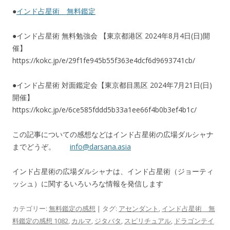
●
インド占星術 無料鑑定
●インド占星術 無料勉強会 【東京都港区 2024年8月4日(日)開
催】
https://kokc.jp/e/29f1fe945b55f363e4dcf6d9693741cb/
●インド占星術 対面鑑定会【東京都目黒区 2024年7月21日(日)
開催】
https://kokc.jp/e/6ce585fddd5b33a1ee66f4b0b3ef4b1c/
この記事についての感想などはインド占星術の広場ダルシャナ
までどうぞ。
info@darsana.asia
インド占星術の広場ダルシャナは、インド占星術（ジョーティ
ッシュ）に関するいろいろな情報を発信します
カテゴリー:
無料鑑定の感想
| タグ:
アセンダント
,
インド占星術 無
料鑑定の感想 1082
,
カルマ
,
ジタバタ
,
スピリチュアル
,
ドラゴンテイ