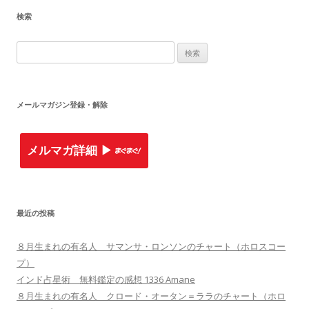
検索
検
索
:
メールマガジン登録・解除
メルマガ詳細 ▶︎
最近の投稿
８月生まれの有名人 サマンサ・ロンソンのチャート（ホロスコー
プ）
インド占星術 無料鑑定の感想 1336 Amane
８月生まれの有名人 クロード・オータン＝ララのチャート（ホロ