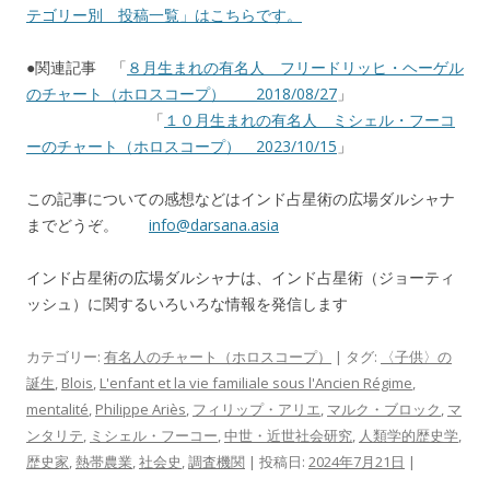
テゴリー別 投稿一覧」はこちらです。
●関連記事 「
８月生まれの有名人 フリードリッヒ・ヘーゲル
のチャート（ホロスコープ） 2018/08/27
」
「
１０月生まれの有名人 ミシェル・フーコ
ーのチャート（ホロスコープ） 2023/10/15
」
この記事についての感想などはインド占星術の広場ダルシャナ
までどうぞ。
info@darsana.asia
インド占星術の広場ダルシャナは、インド占星術（ジョーティ
ッシュ）に関するいろいろな情報を発信します
カテゴリー:
有名人のチャート（ホロスコープ）
| タグ:
〈子供〉の
誕生
,
Blois
,
L'enfant et la vie familiale sous l'Ancien Régime
,
mentalité
,
Philippe Ariès
,
フィリップ・アリエ
,
マルク・ブロック
,
マ
ンタリテ
,
ミシェル・フーコー
,
中世・近世社会研究
,
人類学的歴史学
,
歴史家
,
熱帯農業
,
社会史
,
調査機関
| 投稿日:
2024年7月21日
|