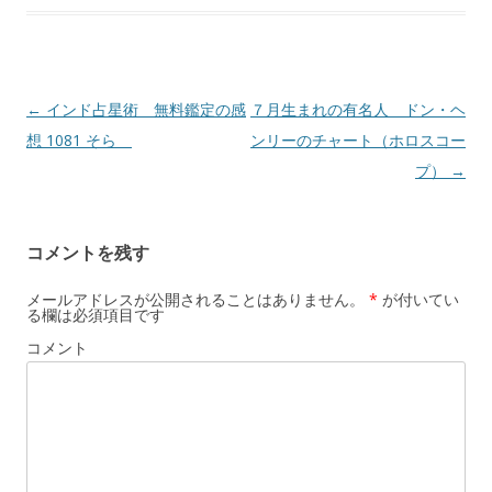
投
←
インド占星術 無料鑑定の感
７月生まれの有名人 ドン・ヘ
稿
想 1081 そら
ンリーのチャート（ホロスコー
ナ
プ）
→
ビ
ゲ
コメントを残す
ー
シ
メールアドレスが公開されることはありません。
*
が付いてい
る欄は必須項目です
ョ
コメント
ン