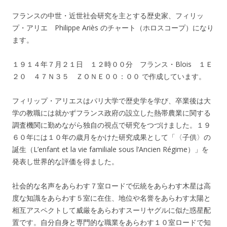
フランスの中世・近世社会研究を主とする歴史家、フィリッ
プ・アリエ Philippe Ariès のチャート（ホロスコープ）になり
ます。
１９１４年７月２１日 １２時００分 フランス・Blois １Ｅ
２０ ４７Ｎ３５ ＺＯＮＥ００：００ で作成しています。
フィリップ・アリエスはパリ大学で歴史学を学び、卒業後は大
学の教職には就かずフランス政府の設立した熱帯農業に関する
調査機関に勤めながら独自の視点で研究をつづけました。１９
６０年には１０年の歳月をかけた研究成果として「〈子供〉の
誕生（L’enfant et la vie familiale sous l’Ancien Régime）」を
発表し世界的な評価を得ました。
社会的な名声をあらわす７室ロードで伝統をあらわす木星は高
度な知識をあらわす５室に在住、地位や名誉をあらわす太陽と
相互アスペクトして威厳をあらわすスーリヤグルに似た惑星配
置です。自分自身と専門的な職業をあらわす１０室ロードで知