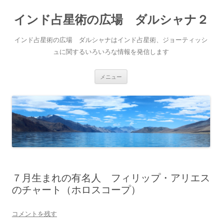
インド占星術の広場 ダルシャナ２
インド占星術の広場 ダルシャナはインド占星術、ジョーティッシ
ュに関するいろいろな情報を発信します
コ
メニュー
ン
テ
ン
ツ
へ
ス
キ
ッ
プ
７月生まれの有名人 フィリップ・アリエス
のチャート（ホロスコープ）
コメントを残す