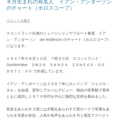
８月生まれの有名人 イアン・アンダーソン
のチャート（ホロスコープ）
コメントを残す
スコットランド出身のミュージシャンでフルート奏者、イア
ン・アンダーソン Ian Anderson のチャート（ホロスコープ）
になります。
１９４７年０８月１０日 ７時３０分 スコットランド・
Dunfermline ３Ｗ２９ ５６Ｎ０４ ＺＯＮＥ００：００
ＤＳＴ１：００ で作成しています。
イアン・アンダーソンは１９６７年にロンドンで「ジェスロ・
タル」を結成、翌年にアルバムデビュー、独自の世界観で英米
ともに成功し１９７０年代を中心に熱烈な支持を集めました。
音楽をあらわす３室には才能をあらわす５室ロードで幸運をあ
らわす木星が在住、人気や名声をあらわす月と相互アスペクト