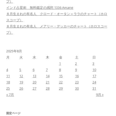
プ）
インド占星術 無料鑑定の感想 1336 Amane
８月生まれの有名人 クロード・オータン＝ララのチャート（ホロ
スコープ）
８月生まれの有名人 メアリー・デッカーのチャート（ホロスコー
プ）
2025年8月
月
火
水
木
金
土
日
1
2
3
4
5
6
7
8
9
10
11
12
13
14
15
16
17
18
19
20
21
22
23
24
25
26
27
28
29
30
31
« 7月
9月 »
固定ページ