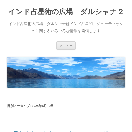
インド占星術の広場 ダルシャナ２
インド占星術の広場 ダルシャナはインド占星術、ジョーティッシ
ュに関するいろいろな情報を発信します
コ
メニュー
ン
テ
ン
ツ
へ
ス
キ
ッ
プ
日別アーカイブ:
2025年8月10日