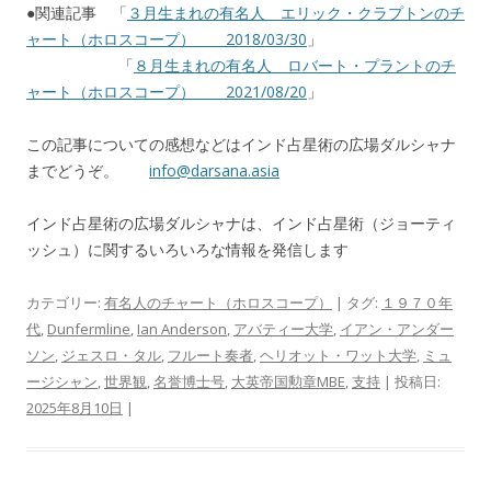
●関連記事 「
３月生まれの有名人 エリック・クラプトンのチ
ャート（ホロスコープ） 2018/03/30
」
「
８月生まれの有名人 ロバート・プラントのチ
ャート（ホロスコープ） 2021/08/20
」
この記事についての感想などはインド占星術の広場ダルシャナ
までどうぞ。
info@darsana.asia
インド占星術の広場ダルシャナは、インド占星術（ジョーティ
ッシュ）に関するいろいろな情報を発信します
カテゴリー:
有名人のチャート（ホロスコープ）
| タグ:
１９７０年
代
,
Dunfermline
,
Ian Anderson
,
アバティー大学
,
イアン・アンダー
ソン
,
ジェスロ・タル
,
フルート奏者
,
ヘリオット・ワット大学
,
ミュ
ージシャン
,
世界観
,
名誉博士号
,
大英帝国勲章MBE
,
支持
| 投稿日:
2025年8月10日
|