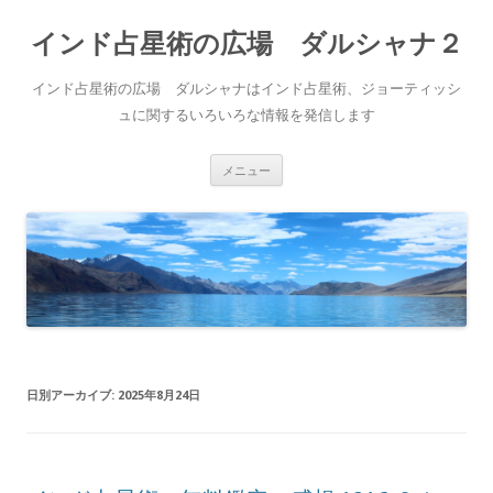
インド占星術の広場 ダルシャナ２
インド占星術の広場 ダルシャナはインド占星術、ジョーティッシ
ュに関するいろいろな情報を発信します
コ
メニュー
ン
テ
ン
ツ
へ
ス
キ
ッ
プ
日別アーカイブ:
2025年8月24日