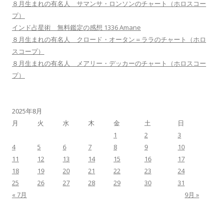
８月生まれの有名人 サマンサ・ロンソンのチャート（ホロスコー
プ）
インド占星術 無料鑑定の感想 1336 Amane
８月生まれの有名人 クロード・オータン＝ララのチャート（ホロ
スコープ）
８月生まれの有名人 メアリー・デッカーのチャート（ホロスコー
プ）
2025年8月
月
火
水
木
金
土
日
1
2
3
4
5
6
7
8
9
10
11
12
13
14
15
16
17
18
19
20
21
22
23
24
25
26
27
28
29
30
31
« 7月
9月 »