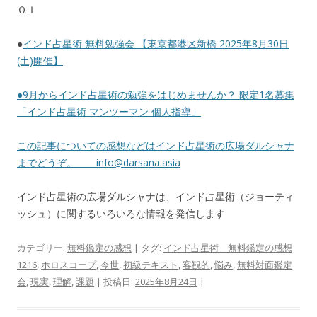
ＯＩ
●
インド占星術 無料勉強会 【東京都港区新橋 2025年8月30日
(土)開催】
●
9月からインド占星術の勉強をはじめませんか？ 限定1名募集
「インド占星術 マンツーマン 個人指導」
この記事についての感想などはインド占星術の広場ダルシャナ
までどうぞ。
info@darsana.asia
インド占星術の広場ダルシャナは、インド占星術（ジョーティ
ッシュ）に関するいろいろな情報を発信します
カテゴリー:
無料鑑定の感想
| タグ:
インド占星術 無料鑑定の感想
1216
,
ホロスコープ
,
今世
,
初級テキスト
,
客観的
,
悩み
,
無料対面鑑定
会
,
現実
,
理解
,
課題
| 投稿日:
2025年8月24日
|