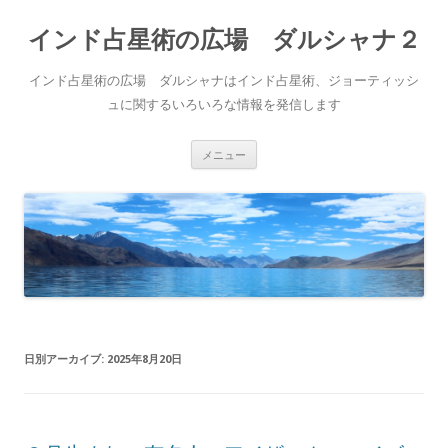
インド占星術の広場 ダルシャナ２
インド占星術の広場 ダルシャナはインド占星術、ジョーティッシ
ュに関するいろいろな情報を発信します
コ
メニュー
ン
テ
ン
ツ
へ
ス
キ
ッ
プ
日別アーカイブ:
2025年8月20日