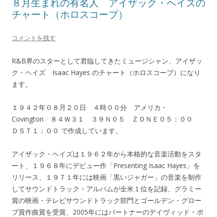
８月生まれの有名人 アイザック・ヘイズの
チャート（ホロスコープ）
コメントを残す
R&B界のスターとして君臨してきたミュージシャン、アイザッ
ク・ヘイズ Isaac Hayes のチャート（ホロスコープ）になり
ます。
１９４２年０８月２０日 ４時００分 アメリカ・
Covington ８４Ｗ３１ ３９Ｎ０５ ＺＯＮＥ０５：００
ＤＳＴ１：００ で作成しています。
アイザック・ヘイズは１９６２年から本格的な音楽活動をスタ
ート、１９６８年にデビュー作「Presenting Isaac Hayes」を
リリース、１９７１年には映画「黒いジャガー」の音楽を制作
してサウンドトラック・アルバムが全米１位を記録、グラミー
賞の映画・テレビサウンドトラック部門とゴールデン・グロー
ブ賞作曲賞を受賞、2005年にはパートナーのデイヴィッド・ポ