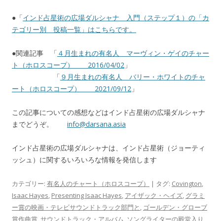
●「
インド占星術の広場ダルシャナ 入門（ステップ１）の「カ
テゴリー別 投稿一覧」はこちらです。
●関連記事 「
４月生まれの有名人 マーヴィン・ゲイのチャー
ト（ホロスコープ） 2016/04/02
」
「
９月生まれの有名人 バリー・ホワイトのチャ
ート（ホロスコープ） 2021/09/12
」
この記事についての感想などはインド占星術の広場ダルシャナ
までどうぞ。
info@darsana.asia
インド占星術の広場ダルシャナは、インド占星術（ジョーティ
ッシュ）に関するいろいろな情報を発信します
カテゴリー:
有名人のチャート（ホロスコープ）
| タグ:
Covington
,
Isaac Hayes
,
Presenting Isaac Hayes
,
アイザック・ヘイズ
,
グラミ
ー賞の映画・テレビサウンドトラック部門と
,
ゴールデン・グローブ
賞作曲賞
,
サウンドトラック・アルバム
,
ソングライターの殿堂入り
,