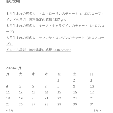
最近の投稿
８月生まれの有名人 トム・ローリンのチャート（ホロスコープ）
インド占星術 無料鑑定の感想 1337 gnu
８月生まれの有名人 キース・キャラダインのチャート（ホロスコ
ープ）
８月生まれの有名人 サマンサ・ロンソンのチャート（ホロスコー
プ）
インド占星術 無料鑑定の感想 1336 Amane
2025年8月
月
火
水
木
金
土
日
1
2
3
4
5
6
7
8
9
10
11
12
13
14
15
16
17
18
19
20
21
22
23
24
25
26
27
28
29
30
31
« 7月
9月 »