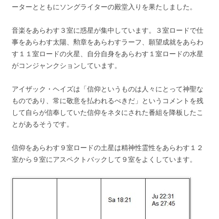
ーターとともにソングライターの殿堂入りを果たしました。
音楽をあらわす３室に惑星が集中しています。３室ロードで仕
事をあらわす太陽、勲章をあらわすラーフ、願望成就をあらわ
す１１室ロードの火星、自分自身をあらわす１室ロードの水星
がコンジャンクションしています。
アイザック・ヘイズは「信仰というものは人々にとって神聖な
ものであり、常に敬意を払われるべきだ」というコメントを残
して自らが信奉していた信仰をネタにされた番組を降板したこ
とがあるそうです。
信仰をあらわす９室ロードの土星は精神性霊性をあらわす１２
室から９室にアスペクトバックして９室をよくしています。