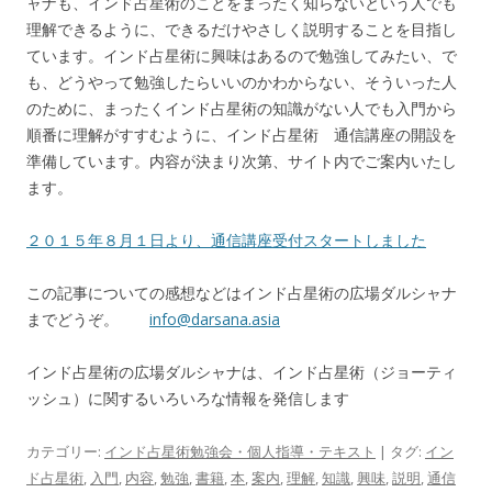
ャナも、インド占星術のことをまったく知らないという人でも
理解できるように、できるだけやさしく説明することを目指し
ています。インド占星術に興味はあるので勉強してみたい、で
も、どうやって勉強したらいいのかわからない、そういった人
のために、まったくインド占星術の知識がない人でも入門から
順番に理解がすすむように、インド占星術 通信講座の開設を
準備しています。内容が決まり次第、サイト内でご案内いたし
ます。
２０１５年８月１日より、通信講座受付スタートしました
この記事についての感想などはインド占星術の広場ダルシャナ
までどうぞ。
info@darsana.asia
インド占星術の広場ダルシャナは、インド占星術（ジョーティ
ッシュ）に関するいろいろな情報を発信します
カテゴリー:
インド占星術勉強会・個人指導・テキスト
| タグ:
イン
ド占星術
,
入門
,
内容
,
勉強
,
書籍
,
本
,
案内
,
理解
,
知識
,
興味
,
説明
,
通信