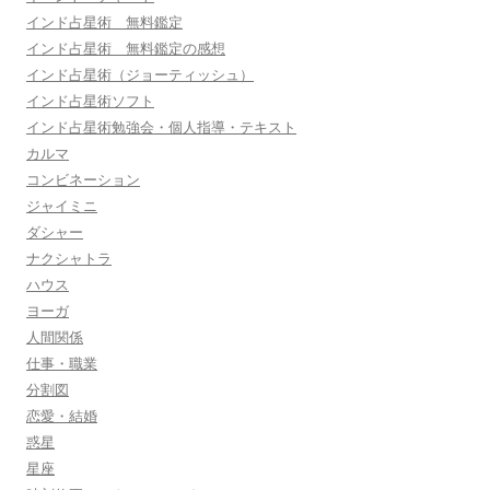
インド占星術 無料鑑定
インド占星術 無料鑑定の感想
インド占星術（ジョーティッシュ）
インド占星術ソフト
インド占星術勉強会・個人指導・テキスト
カルマ
コンビネーション
ジャイミニ
ダシャー
ナクシャトラ
ハウス
ヨーガ
人間関係
仕事・職業
分割図
恋愛・結婚
惑星
星座